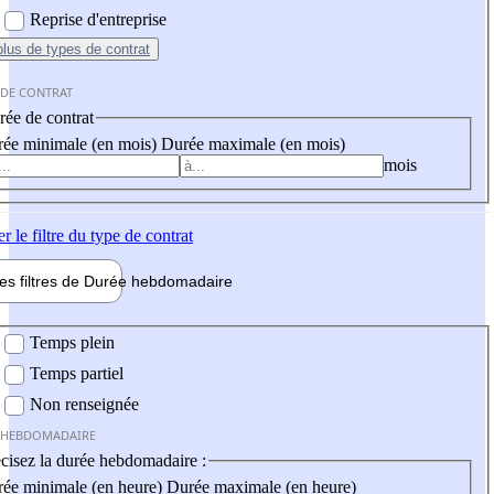
Reprise d'entreprise
plus
de types de contrat
 DE CONTRAT
ée de contrat
ée minimale (en mois)
Durée maximale (en mois)
mois
er
le filtre du type de contrat
les filtres de
Durée hebdo
madaire
 hebdomadaire
Temps plein
Temps partiel
Non renseignée
 HEBDOMADAIRE
cisez la durée hebdomadaire :
ée minimale (en heure)
Durée maximale (en heure)