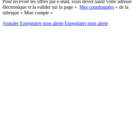
Pour recevoir les offres par e-mail, vous devez saisir votre adresse
électronique et la valider sur la page «
Mes coordonnées
» de la
rubrique « Mon compte »
Annuler
Enregistrer mon alerte
Enregistrer
mon alerte