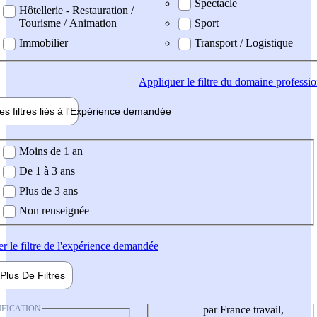
Spectacle
Hôtellerie - Restauration /
Tourisme / Animation
Sport
Immobilier
Transport / Logistique
Appliquer
le filtre du domaine professi
es filtres liés à l'
Expérience
demandée
ience demandée
Moins de 1 an
De 1 à 3 ans
Plus de 3 ans
Non renseignée
er
le filtre de l'expérience demandée
Plus De
Filtres
IFICATION
par France travail,