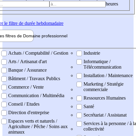
heures
er
le filtre de durée hebdomadaire
les filtres de
Domaine pro
fessionnel
ne professionel
Achats / Comptabilité / Gestion
Industrie
Arts / Artisanat d'art
Informatique /
Télécommunication
Banque / Assurance
Installation / Maintenance
Bâtiment / Travaux Publics
Marketing / Stratégie
Commerce / Vente
commerciale
Communication / Multimédia
Ressources Humaines
Conseil / Etudes
Santé
Direction d'entreprise
Secrétariat / Assistanat
Espaces verts et naturels /
Services à la personne / à l
Agriculture / Pêche / Soins aux
collectivité
animaux