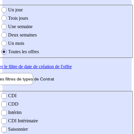
e création de l'offre
Un jour
Trois jours
Une semaine
Deux semaines
Un mois
Toutes les offres
er
le filtre de date de création de l'offre
les filtres de types de
Contrat
de contrat
CDI
CDD
Intérim
CDI Intérimaire
Saisonnier