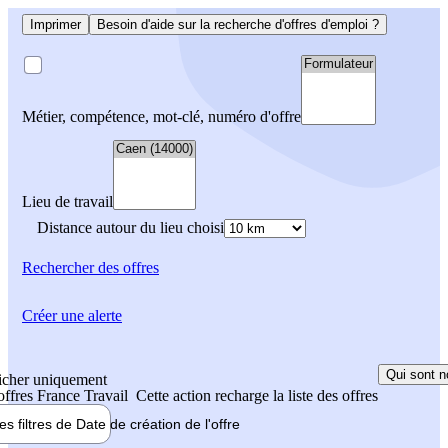
Imprimer
Besoin d'aide sur la recherche d'offres d'emploi ?
Métier, compétence, mot-clé, numéro d'offre
Lieu de travail
Distance autour du lieu choisi
Rechercher
des offres
Créer une alerte
Qui sont n
icher uniquement
 offres France Travail
Cette action recharge la liste des offres
les filtres de
Date de création
de l'offre