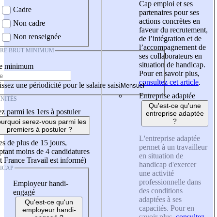
Cap emploi et ses
Cadre
partenaires pour ses
actions concrètes en
Non cadre
faveur du recrutement,
Non renseignée
de l’intégration et de
l’accompagnement de
IRE BRUT MINIMUM
ses collaborateurs en
situation de handicap.
re minimum
Pour en savoir plus,
consultez cet article
.
ssez une périodicité pour le salaire saisi
Entreprise adaptée
NITÉS
Qu'est-ce qu'une
z parmi les 1ers à postuler
entreprise adaptée
?
urquoi serez-vous parmi les
premiers à postuler ?
L'entreprise adaptée
es de plus de 15 jours,
permet à un travailleur
tant moins de 4 candidatures
en situation de
t France Travail est informé)
handicap d'exercer
ICAP
une activité
professionnelle dans
Employeur handi-
des conditions
engagé
adaptées à ses
Qu'est-ce qu'un
capacités. Pour en
employeur handi-
savoir plus,
consultez