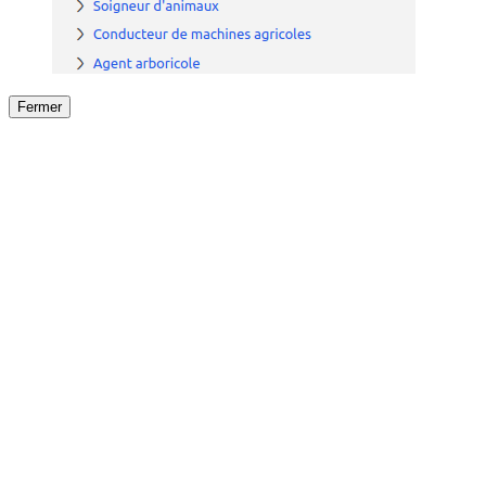
Fermer
Fermer
le détail de l'offre
/
Offre
sur
Offre précéden