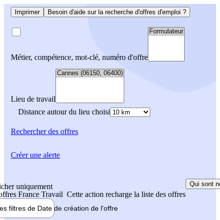
Imprimer
Besoin d'aide sur la recherche d'offres d'emploi ?
Métier, compétence, mot-clé, numéro d'offre
Lieu de travail
Distance autour du lieu choisi
Rechercher
des offres
Créer une alerte
Qui sont n
icher uniquement
 offres France Travail
Cette action recharge la liste des offres
les filtres de
Date de création
de l'offre