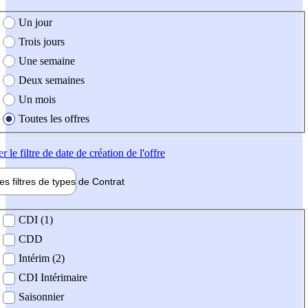
e création de l'offre
Un jour
Trois jours
Une semaine
Deux semaines
Un mois
Toutes les offres
er
le filtre de date de création de l'offre
les filtres de types de
Contrat
de contrat
CDI (1)
CDD
Intérim (2)
CDI Intérimaire
Saisonnier