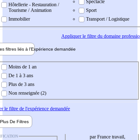
Spectacle
Hôtellerie - Restauration /
Tourisme / Animation
Sport
Immobilier
Transport / Logistique
Appliquer
le filtre du domaine professi
es filtres liés à l'
Expérience
demandée
ience demandée
Moins de 1 an
De 1 à 3 ans
Plus de 3 ans
Non renseignée (2)
er
le filtre de l'expérience demandée
Plus De
Filtres
IFICATION
par France travail,