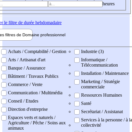
heures
er
le filtre de durée hebdomadaire
les filtres de
Domaine pro
fessionnel
ne professionel
Achats / Comptabilité / Gestion
Industrie (3)
Arts / Artisanat d'art
Informatique /
Télécommunication
Banque / Assurance
Installation / Maintenance
Bâtiment / Travaux Publics
Marketing / Stratégie
Commerce / Vente
commerciale
Communication / Multimédia
Ressources Humaines
Conseil / Etudes
Santé
Direction d'entreprise
Secrétariat / Assistanat
Espaces verts et naturels /
Services à la personne / à l
Agriculture / Pêche / Soins aux
collectivité
animaux