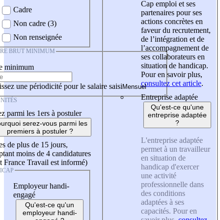
Cap emploi et ses
Cadre
partenaires pour ses
actions concrètes en
Non cadre (3)
faveur du recrutement,
Non renseignée
de l’intégration et de
l’accompagnement de
IRE BRUT MINIMUM
ses collaborateurs en
situation de handicap.
re minimum
Pour en savoir plus,
consultez cet article
.
ssez une périodicité pour le salaire saisi
Entreprise adaptée
NITÉS
Qu'est-ce qu'une
z parmi les 1ers à postuler
entreprise adaptée
?
urquoi serez-vous parmi les
premiers à postuler ?
L'entreprise adaptée
es de plus de 15 jours,
permet à un travailleur
tant moins de 4 candidatures
en situation de
t France Travail est informé)
handicap d'exercer
ICAP
une activité
professionnelle dans
Employeur handi-
des conditions
engagé
adaptées à ses
Qu'est-ce qu'un
capacités. Pour en
employeur handi-
savoir plus,
consultez