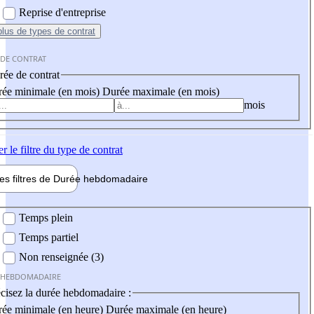
Reprise d'entreprise
plus
de types de contrat
 DE CONTRAT
ée de contrat
ée minimale (en mois)
Durée maximale (en mois)
mois
er
le filtre du type de contrat
les filtres de
Durée hebdo
madaire
 hebdomadaire
Temps plein
Temps partiel
Non renseignée (3)
 HEBDOMADAIRE
cisez la durée hebdomadaire :
ée minimale (en heure)
Durée maximale (en heure)