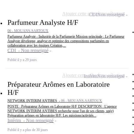
Ajouter cette offre à ma sélection
CDI
Non renseigné
Parfumeur Analyste H/F
06 - MOUANS-SARTOUX
Parfumeur Analyste - Industrie de la Parfumerie Mission principale : Le Parfumeur
Analyste développe, analyse et optimise des compositions parfumées en
collaboration avec les équipes Création,...
CDI - Non renseigné
Publié il y a 29 jours
Ajouter cette offre à ma sélection
Intérim
Non renseigné
Préparateur Arômes en Laboratoire
H/F
NETWORK INTERIM ANTIBES -
06 - MOUANS-SARTOUX
POSTE : Préparateur Arômes en Laboratoire H/F DESCRIPTION : L'agence
NETWORK INTERIM ANTIBES recherche pour l'un de ses clients, un(e)
Préparation arômes en laboratoire H/F. Les missions/activités...
Intérim - Non renseigné
Publié il y a plus de 30 jours