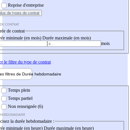
Reprise d'entreprise
plus
de types de contrat
 DE CONTRAT
ée de contrat
ée minimale (en mois)
Durée maximale (en mois)
mois
er
le filtre du type de contrat
les filtres de
Durée hebdo
madaire
 hebdomadaire
Temps plein
Temps partiel
Non renseignée (6)
 HEBDOMADAIRE
cisez la durée hebdomadaire :
ée minimale (en heure)
Durée maximale (en heure)