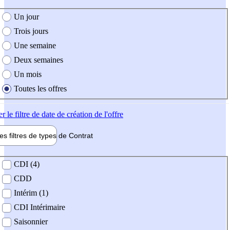
e création de l'offre
Un jour
Trois jours
Une semaine
Deux semaines
Un mois
Toutes les offres
er
le filtre de date de création de l'offre
les filtres de types de
Contrat
de contrat
CDI (4)
CDD
Intérim (1)
CDI Intérimaire
Saisonnier