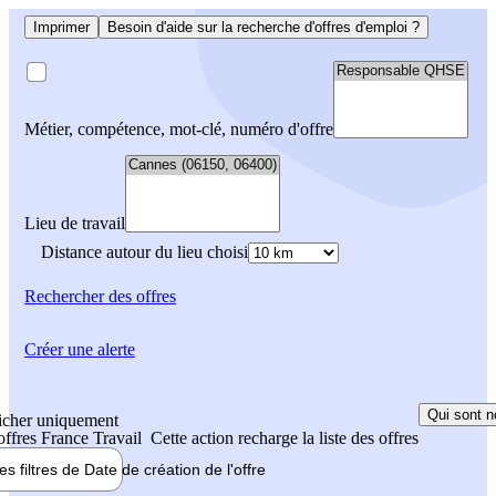
Imprimer
Besoin d'aide sur la recherche d'offres d'emploi ?
Métier, compétence, mot-clé, numéro d'offre
Lieu de travail
Distance autour du lieu choisi
Rechercher
des offres
Créer une alerte
Qui sont n
icher uniquement
 offres France Travail
Cette action recharge la liste des offres
les filtres de
Date de création
de l'offre