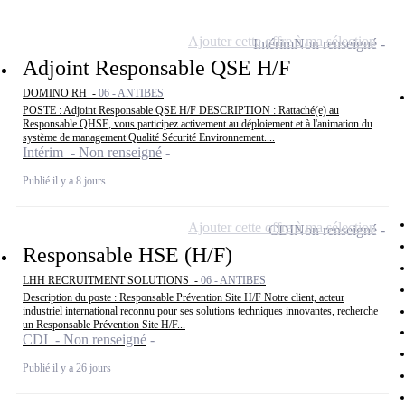
Ajouter cette offre à ma sélection
Intérim
Non renseigné
Adjoint Responsable QSE H/F
DOMINO RH -
06 - ANTIBES
POSTE : Adjoint Responsable QSE H/F DESCRIPTION : Rattaché(e) au
Responsable QHSE, vous participez activement au déploiement et à l'animation du
système de management Qualité Sécurité Environnement....
Intérim - Non renseigné
Publié il y a 8 jours
Ajouter cette offre à ma sélection
CDI
Non renseigné
Responsable HSE (H/F)
LHH RECRUITMENT SOLUTIONS -
06 - ANTIBES
Description du poste : Responsable Prévention Site H/F Notre client, acteur
industriel international reconnu pour ses solutions techniques innovantes, recherche
un Responsable Prévention Site H/F...
CDI - Non renseigné
Publié il y a 26 jours