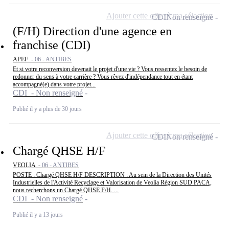
Ajouter cette offre à ma sélection
CDI
Non renseigné
(F/H) Direction d'une agence en
franchise (CDI)
APEF -
06 - ANTIBES
Et si votre reconversion devenait le projet d'une vie ? Vous ressentez le besoin de
redonner du sens à votre carrière ? Vous rêvez d'indépendance tout en étant
accompagné(e) dans votre projet...
CDI - Non renseigné
Publié il y a plus de 30 jours
Ajouter cette offre à ma sélection
CDI
Non renseigné
Chargé QHSE H/F
VEOLIA -
06 - ANTIBES
POSTE : Chargé QHSE H/F DESCRIPTION : Au sein de la Direction des Unités
Industrielles de l'Activité Recyclage et Valorisation de Veolia Région SUD PACA,
nous recherchons un Chargé QHSE F/H. ...
CDI - Non renseigné
Publié il y a 13 jours