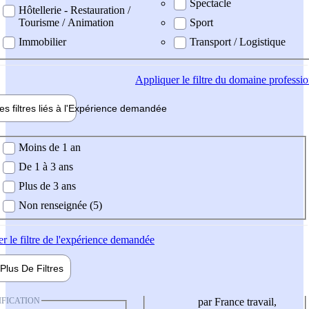
Spectacle
Hôtellerie - Restauration /
Tourisme / Animation
Sport
Immobilier
Transport / Logistique
Appliquer
le filtre du domaine professi
es filtres liés à l'
Expérience
demandée
ience demandée
Moins de 1 an
De 1 à 3 ans
Plus de 3 ans
Non renseignée (5)
er
le filtre de l'expérience demandée
Plus De
Filtres
IFICATION
par France travail,