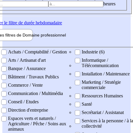
heures
er
le filtre de durée hebdomadaire
les filtres de
Domaine pro
fessionnel
ne professionel
Achats / Comptabilité / Gestion
Industrie (6)
Arts / Artisanat d'art
Informatique /
Télécommunication
Banque / Assurance
Installation / Maintenance
Bâtiment / Travaux Publics
Marketing / Stratégie
Commerce / Vente
commerciale
Communication / Multimédia
Ressources Humaines
Conseil / Etudes
Santé
Direction d'entreprise
Secrétariat / Assistanat
Espaces verts et naturels /
Services à la personne / à l
Agriculture / Pêche / Soins aux
collectivité
animaux