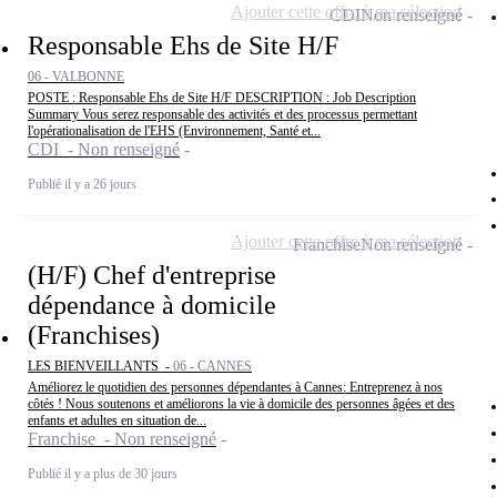
Ajouter cette offre à ma sélection
CDI
Non renseigné
Responsable Ehs de Site H/F
06 - VALBONNE
POSTE : Responsable Ehs de Site H/F DESCRIPTION : Job Description
Summary Vous serez responsable des activités et des processus permettant
l'opérationalisation de l'EHS (Environnement, Santé et...
CDI - Non renseigné
Publié il y a 26 jours
Ajouter cette offre à ma sélection
Franchise
Non renseigné
(H/F) Chef d'entreprise
dépendance à domicile
(Franchises)
LES BIENVEILLANTS -
06 - CANNES
Améliorez le quotidien des personnes dépendantes à Cannes: Entreprenez à nos
côtés ! Nous soutenons et améliorons la vie à domicile des personnes âgées et des
enfants et adultes en situation de...
Franchise - Non renseigné
Publié il y a plus de 30 jours