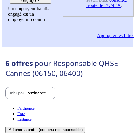
engagé ?
le site de l’UNEA
.
Un employeur handi-
engagé est un
employeur reconnu
Appliquer
les filtres
6 offres
pour Responsable QHSE -
Cannes (06150, 06400)
Trier par
Pertinence
Pertinence
Date
Distance
Afficher la carte
(contenu non-accessible)