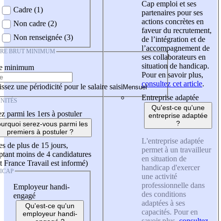
Cap emploi et ses
Cadre (1)
partenaires pour ses
actions concrètes en
Non cadre (2)
faveur du recrutement,
Non renseignée (3)
de l’intégration et de
l’accompagnement de
IRE BRUT MINIMUM
ses collaborateurs en
situation de handicap.
re minimum
Pour en savoir plus,
consultez cet article
.
ssez une périodicité pour le salaire saisi
Entreprise adaptée
NITÉS
Qu'est-ce qu'une
z parmi les 1ers à postuler
entreprise adaptée
?
urquoi serez-vous parmi les
premiers à postuler ?
L'entreprise adaptée
es de plus de 15 jours,
permet à un travailleur
tant moins de 4 candidatures
en situation de
t France Travail est informé)
handicap d'exercer
ICAP
une activité
professionnelle dans
Employeur handi-
des conditions
engagé
adaptées à ses
Qu'est-ce qu'un
capacités. Pour en
employeur handi-
savoir plus,
consultez