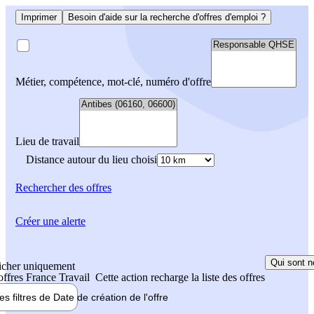
Imprimer
Besoin d'aide sur la recherche d'offres d'emploi ?
Métier, compétence, mot-clé, numéro d'offre
Lieu de travail
Distance autour du lieu choisi
Rechercher
des offres
Créer une alerte
Qui sont n
icher uniquement
 offres France Travail
Cette action recharge la liste des offres
les filtres de
Date de création
de l'offre