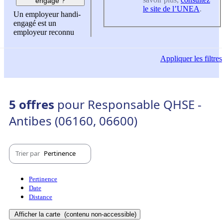
engagé ?
le site de l’UNEA
.
Un employeur handi-
engagé est un
employeur reconnu
Appliquer
les filtres
5 offres
pour Responsable QHSE -
Antibes (06160, 06600)
Trier par
Pertinence
Pertinence
Date
Distance
Afficher la carte
(contenu non-accessible)