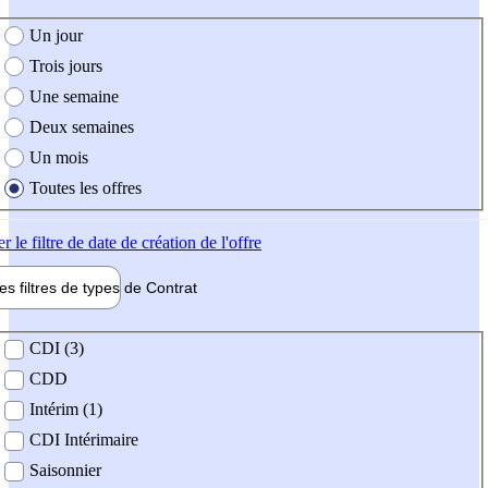
e création de l'offre
Un jour
Trois jours
Une semaine
Deux semaines
Un mois
Toutes les offres
er
le filtre de date de création de l'offre
les filtres de types de
Contrat
de contrat
CDI (3)
CDD
Intérim (1)
CDI Intérimaire
Saisonnier