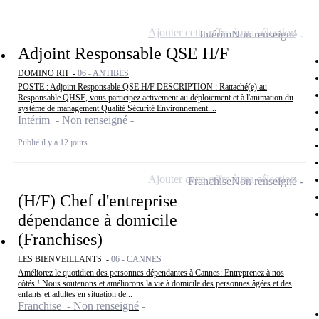
Ajouter cette offre à ma sélection
Intérim
Non renseigné
Adjoint Responsable QSE H/F
DOMINO RH -
06 - ANTIBES
POSTE : Adjoint Responsable QSE H/F DESCRIPTION : Rattaché(e) au
Responsable QHSE, vous participez activement au déploiement et à l'animation du
système de management Qualité Sécurité Environnement....
Intérim - Non renseigné
Publié il y a 12 jours
Ajouter cette offre à ma sélection
Franchise
Non renseigné
(H/F) Chef d'entreprise
dépendance à domicile
(Franchises)
LES BIENVEILLANTS -
06 - CANNES
Améliorez le quotidien des personnes dépendantes à Cannes: Entreprenez à nos
côtés ! Nous soutenons et améliorons la vie à domicile des personnes âgées et des
enfants et adultes en situation de...
Franchise - Non renseigné