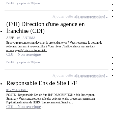
Publié il y a plus de 30 jours
Ajouter cette offre à ma sélection
CDI
Non renseigné
(F/H) Direction d'une agence en
franchise (CDI)
APEF -
06 - ANTIBES
Et si votre reconversion devenait le projet d'une vie ? Vous ressentez le besoin de
redonner du sens à votre carrière ? Vous rêvez d'indépendance tout en étant
accompagné(e) dans votre projet...
CDI - Non renseigné
Publié il y a plus de 30 jours
Ajouter cette offre à ma sélection
CDI
Non renseigné
Responsable Ehs de Site H/F
06 - VALBONNE
POSTE : Responsable Ehs de Site H/F DESCRIPTION : Job Description
Summary Vous serez responsable des activités et des processus permettant
l'opérationalisation de l'EHS (Environnement, Santé et...
CDI - Non renseigné