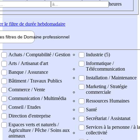
heures
er
le filtre de durée hebdomadaire
les filtres de
Domaine pro
fessionnel
ne professionel
Achats / Comptabilité / Gestion
Industrie (5)
Arts / Artisanat d'art
Informatique /
Télécommunication
Banque / Assurance
Installation / Maintenance
Bâtiment / Travaux Publics
Marketing / Stratégie
Commerce / Vente
commerciale
Communication / Multimédia
Ressources Humaines
Conseil / Etudes
Santé
Direction d'entreprise
Secrétariat / Assistanat
Espaces verts et naturels /
Services à la personne / à l
Agriculture / Pêche / Soins aux
collectivité
animaux