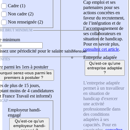
Cap emploi et ses
Cadre (1)
partenaires pour ses
actions concrètes en
Non cadre (2)
faveur du recrutement,
Non renseignée (2)
de l’intégration et de
l’accompagnement de
IRE BRUT MINIMUM
ses collaborateurs en
situation de handicap.
re minimum
Pour en savoir plus,
consultez cet article
.
ssez une périodicité pour le salaire saisi
Entreprise adaptée
NITÉS
Qu'est-ce qu'une
z parmi les 1ers à postuler
entreprise adaptée
?
urquoi serez-vous parmi les
premiers à postuler ?
L'entreprise adaptée
es de plus de 15 jours,
permet à un travailleur
tant moins de 4 candidatures
en situation de
t France Travail est informé)
handicap d'exercer
ICAP
une activité
professionnelle dans
Employeur handi-
des conditions
engagé
adaptées à ses
Qu'est-ce qu'un
capacités. Pour en
employeur handi-
savoir plus,
consultez