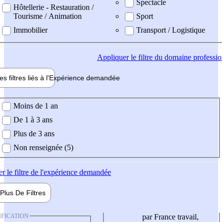
Spectacle
Hôtellerie - Restauration /
Tourisme / Animation
Sport
Immobilier
Transport / Logistique
Appliquer
le filtre du domaine professi
es filtres liés à l'
Expérience
demandée
ience demandée
Moins de 1 an
De 1 à 3 ans
Plus de 3 ans
Non renseignée (5)
er
le filtre de l'expérience demandée
Plus De
Filtres
IFICATION
par France travail,