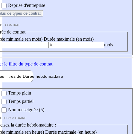
Reprise d'entreprise
plus
de types de contrat
 DE CONTRAT
ée de contrat
ée minimale (en mois)
Durée maximale (en mois)
mois
er
le filtre du type de contrat
les filtres de
Durée hebdo
madaire
 hebdomadaire
Temps plein
Temps partiel
Non renseignée (5)
 HEBDOMADAIRE
cisez la durée hebdomadaire :
ée minimale (en heure)
Durée maximale (en heure)