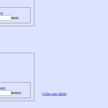
s)
mois
ure)
heures
Créer une alerte