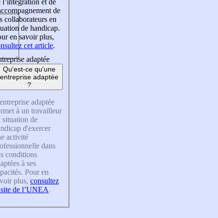
 l’intégration et de
’accompagnement de
s collaborateurs en
tuation de handicap.
ur en savoir plus,
nsultez cet article
.
treprise adaptée
Qu'est-ce qu'une
entreprise adaptée
?
entreprise adaptée
rmet à un travailleur
 situation de
ndicap d'exercer
e activité
ofessionnelle dans
s conditions
aptées à ses
pacités. Pour en
voir plus,
consultez
 site de l’UNEA
.