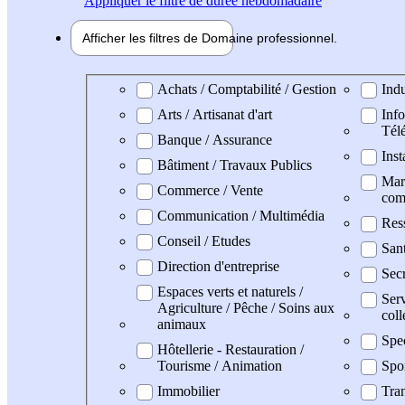
Appliquer
le filtre de durée hebdomadaire
Afficher les filtres de
Domaine pro
fessionnel
Domaine professionel
Achats / Comptabilité / Gestion
Indu
Arts / Artisanat d'art
Info
Tél
Banque / Assurance
Inst
Bâtiment / Travaux Publics
Mark
Commerce / Vente
com
Communication / Multimédia
Res
Conseil / Etudes
San
Direction d'entreprise
Secr
Espaces verts et naturels /
Serv
Agriculture / Pêche / Soins aux
coll
animaux
Spe
Hôtellerie - Restauration /
Tourisme / Animation
Spo
Immobilier
Tran