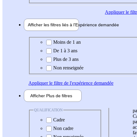
Appliquer
le fil
Afficher les filtres liés à l'
Expérience
demandée
Expérience demandée
Moins de 1 an
De 1 à 3 ans
Plus de 3 ans
Non renseignée
Appliquer
le filtre de l'expérience demandée
Afficher
Plus de
filtres
QUALIFICATION
pa
Ca
Cadre
pa
ac
Non cadre
fa
Non renseignée