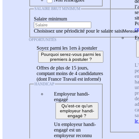
de
l
SALAIRE BRUT MINIMUM
se
si
Salaire minimum
Po
co
Choisissez une périodicité pour le salaire saisi
En
OPPORTUNITÉS
Soyez parmi les 1ers à postuler
Pourquoi serez-vous parmi les
premiers à postuler ?
L'
Offres de plus de 15 jours,
pe
comptant moins de 4 candidatures
en
(dont France Travail est informé)
ha
HANDICAP
un
pr
Employeur handi-
de
engagé
ad
Qu'est-ce qu'un
ca
employeur handi-
sa
engagé ?
le
Un employeur handi-
engagé est un
employeur reconnu