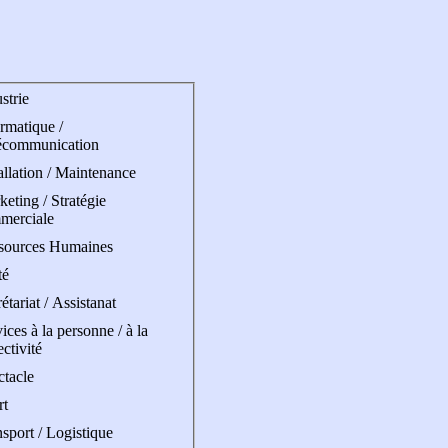
strie
rmatique /
écommunication
allation / Maintenance
eting / Stratégie
merciale
sources Humaines
té
étariat / Assistanat
ices à la personne / à la
ectivité
ctacle
rt
sport / Logistique