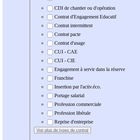
CDI de chantier ou d'opération
Contrat d'Engagement Educatif
Contrat intermittent
Contrat pacte
Contrat d'usage
CUI - CAE
CUI - CIE
Engagement à servir dans la réserve
Franchise
Insertion par l'activ.éco.
Portage salarial
Profession commerciale
Profession libérale
Reprise d'entreprise
Voir plus
de types de contrat