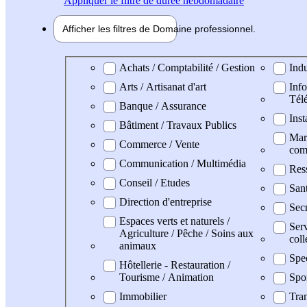
Appliquer
le filtre de durée hebdomadaire
Afficher les filtres de
Domaine pro
fessionnel
Domaine professionel
Achats / Comptabilité / Gestion
Indu
Arts / Artisanat d'art
Info
Tél
Banque / Assurance
Inst
Bâtiment / Travaux Publics
Mark
Commerce / Vente
com
Communication / Multimédia
Res
Conseil / Etudes
San
Direction d'entreprise
Secr
Espaces verts et naturels /
Serv
Agriculture / Pêche / Soins aux
coll
animaux
Spe
Hôtellerie - Restauration /
Tourisme / Animation
Spo
Immobilier
Tran