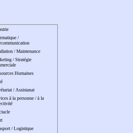
strie
rmatique /
écommunication
allation / Maintenance
eting / Stratégie
merciale
sources Humaines
té
étariat / Assistanat
ices à la personne / à la
ectivité
ctacle
rt
sport / Logistique