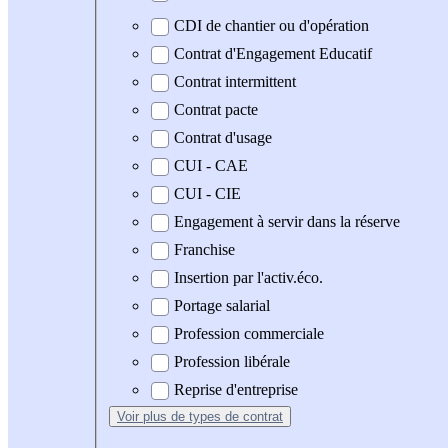
CDI de chantier ou d'opération
Contrat d'Engagement Educatif
Contrat intermittent
Contrat pacte
Contrat d'usage
CUI - CAE
CUI - CIE
Engagement à servir dans la réserve
Franchise
Insertion par l'activ.éco.
Portage salarial
Profession commerciale
Profession libérale
Reprise d'entreprise
Voir plus
de types de contrat