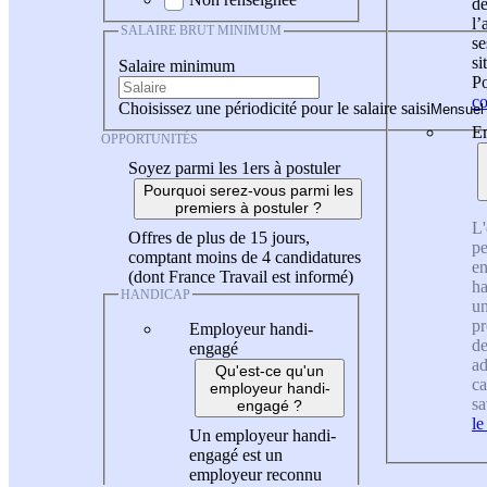
de
l
SALAIRE BRUT MINIMUM
se
si
Salaire minimum
Po
co
Choisissez une périodicité pour le salaire saisi
En
OPPORTUNITÉS
Soyez parmi les 1ers à postuler
Pourquoi serez-vous parmi les
premiers à postuler ?
L'
Offres de plus de 15 jours,
pe
comptant moins de 4 candidatures
en
(dont France Travail est informé)
ha
HANDICAP
un
pr
Employeur handi-
de
engagé
ad
Qu'est-ce qu'un
ca
employeur handi-
sa
engagé ?
le
Un employeur handi-
engagé est un
employeur reconnu