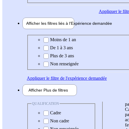
Appliquer
le fil
Afficher les filtres liés à l'
Expérience
demandée
Expérience demandée
Moins de 1 an
De 1 à 3 ans
Plus de 3 ans
Non renseignée
Appliquer
le filtre de l'expérience demandée
Afficher
Plus de
filtres
QUALIFICATION
pa
Ca
Cadre
pa
ac
Non cadre
fa
Non renseignée