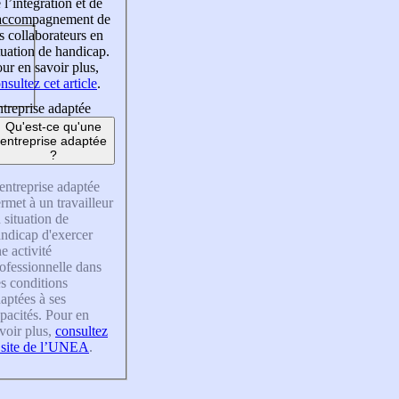
 l’intégration et de
’accompagnement de
s collaborateurs en
tuation de handicap.
ur en savoir plus,
nsultez cet article
.
treprise adaptée
Qu'est-ce qu'une
entreprise adaptée
?
entreprise adaptée
rmet à un travailleur
 situation de
ndicap d'exercer
e activité
ofessionnelle dans
s conditions
aptées à ses
pacités. Pour en
voir plus,
consultez
 site de l’UNEA
.