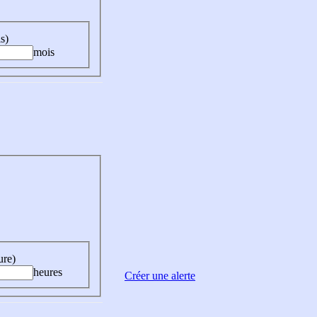
s)
mois
ure)
heures
Créer une alerte