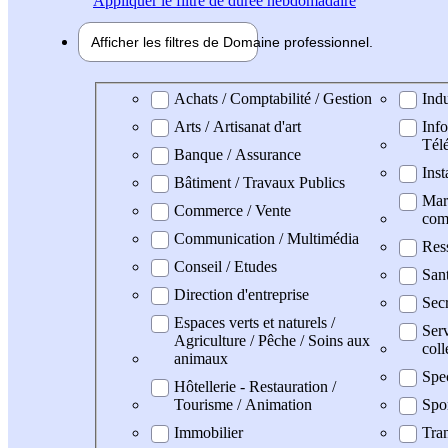
Appliquer
le filtre de durée hebdomadaire
Afficher les filtres de
Domaine pro
fessionnel
Domaine professionel
Achats / Comptabilité / Gestion
Indu
Arts / Artisanat d'art
Info
Tél
Banque / Assurance
Inst
Bâtiment / Travaux Publics
Mark
Commerce / Vente
com
Communication / Multimédia
Res
Conseil / Etudes
San
Direction d'entreprise
Secr
Espaces verts et naturels /
Serv
Agriculture / Pêche / Soins aux
coll
animaux
Spe
Hôtellerie - Restauration /
Tourisme / Animation
Spo
Immobilier
Tran