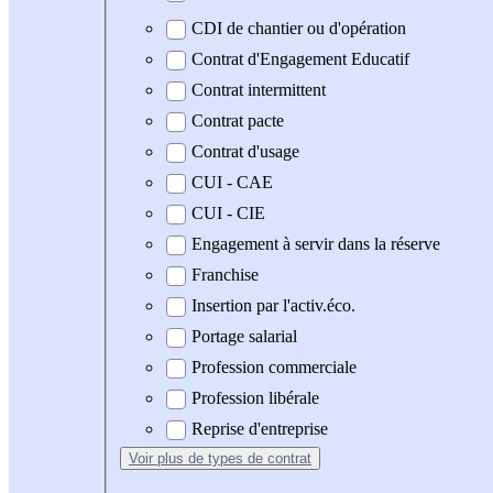
CDI de chantier ou d'opération
Contrat d'Engagement Educatif
Contrat intermittent
Contrat pacte
Contrat d'usage
CUI - CAE
CUI - CIE
Engagement à servir dans la réserve
Franchise
Insertion par l'activ.éco.
Portage salarial
Profession commerciale
Profession libérale
Reprise d'entreprise
Voir plus
de types de contrat