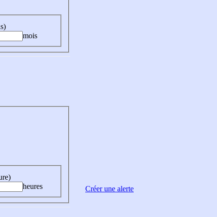
s)
mois
ure)
heures
Créer une alerte