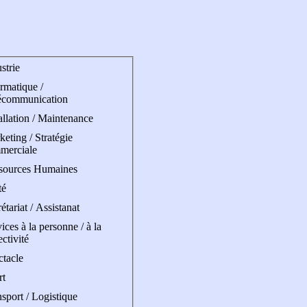
strie
rmatique /
écommunication
allation / Maintenance
eting / Stratégie
merciale
sources Humaines
té
étariat / Assistanat
ices à la personne / à la
ectivité
ctacle
rt
sport / Logistique