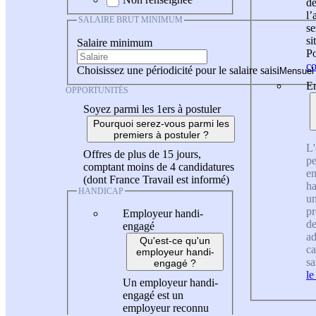
de
l
SALAIRE BRUT MINIMUM
se
si
Salaire minimum
Po
co
Choisissez une périodicité pour le salaire saisi
En
OPPORTUNITÉS
Soyez parmi les 1ers à postuler
Pourquoi serez-vous parmi les
premiers à postuler ?
L'
Offres de plus de 15 jours,
pe
comptant moins de 4 candidatures
en
(dont France Travail est informé)
ha
HANDICAP
un
pr
Employeur handi-
de
engagé
ad
Qu'est-ce qu'un
ca
employeur handi-
sa
engagé ?
le
Un employeur handi-
engagé est un
employeur reconnu