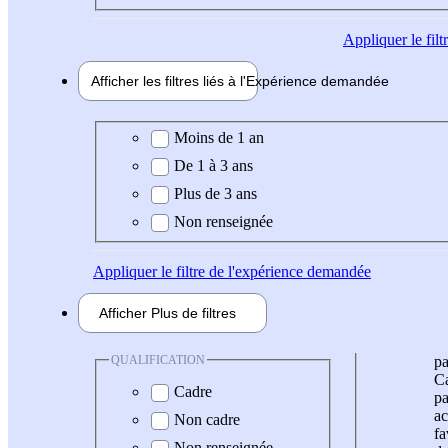
Appliquer
le fil
Afficher les filtres liés à l'
Expérience
demandée
Expérience demandée
Moins de 1 an
De 1 à 3 ans
Plus de 3 ans
Non renseignée
Appliquer
le filtre de l'expérience demandée
Afficher
Plus de
filtres
QUALIFICATION
pa
Ca
Cadre
pa
ac
Non cadre
fa
Non renseignée