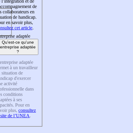
 l’intégration et de
’accompagnement de
s collaborateurs en
tuation de handicap.
ur en savoir plus,
nsultez cet article
.
treprise adaptée
Qu'est-ce qu'une
entreprise adaptée
?
entreprise adaptée
rmet à un travailleur
 situation de
ndicap d'exercer
e activité
ofessionnelle dans
s conditions
aptées à ses
pacités. Pour en
voir plus,
consultez
 site de l’UNEA
.