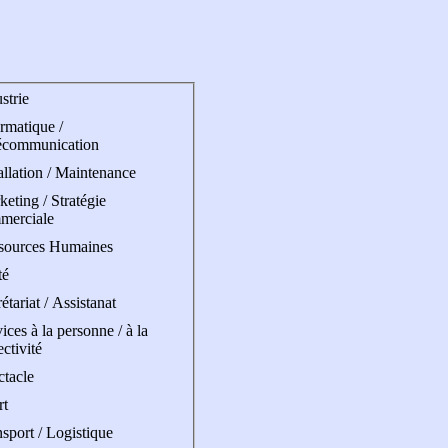
strie
rmatique /
écommunication
allation / Maintenance
eting / Stratégie
merciale
sources Humaines
té
étariat / Assistanat
ices à la personne / à la
ectivité
ctacle
rt
sport / Logistique