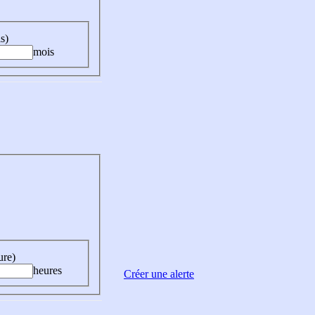
s)
mois
ure)
heures
Créer une alerte