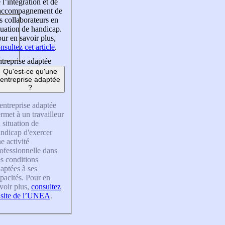
 l’intégration et de
’accompagnement de
s collaborateurs en
tuation de handicap.
ur en savoir plus,
nsultez cet article
.
treprise adaptée
Qu'est-ce qu'une
entreprise adaptée
?
entreprise adaptée
rmet à un travailleur
 situation de
ndicap d'exercer
e activité
ofessionnelle dans
s conditions
aptées à ses
pacités. Pour en
voir plus,
consultez
 site de l’UNEA
.