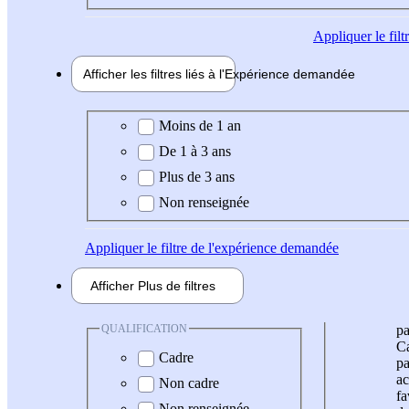
Appliquer
le fil
Afficher les filtres liés à l'
Expérience
demandée
Expérience demandée
Moins de 1 an
De 1 à 3 ans
Plus de 3 ans
Non renseignée
Appliquer
le filtre de l'expérience demandée
Afficher
Plus de
filtres
QUALIFICATION
pa
Ca
Cadre
pa
ac
Non cadre
fa
Non renseignée