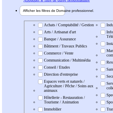
Appliquer
le filtre de durée hebdomadaire
Afficher les filtres de
Domaine pro
fessionnel
Domaine professionel
Achats / Comptabilité / Gestion
Indu
Arts / Artisanat d'art
Info
Tél
Banque / Assurance
Inst
Bâtiment / Travaux Publics
Mark
Commerce / Vente
com
Communication / Multimédia
Res
Conseil / Etudes
San
Direction d'entreprise
Secr
Espaces verts et naturels /
Serv
Agriculture / Pêche / Soins aux
coll
animaux
Spe
Hôtellerie - Restauration /
Tourisme / Animation
Spo
Immobilier
Tran