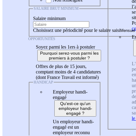
de
l
SALAIRE BRUT MINIMUM
se
si
Salaire minimum
Po
co
Choisissez une périodicité pour le salaire saisi
En
OPPORTUNITÉS
Soyez parmi les 1ers à postuler
Pourquoi serez-vous parmi les
premiers à postuler ?
L'
Offres de plus de 15 jours,
pe
comptant moins de 4 candidatures
en
(dont France Travail est informé)
ha
HANDICAP
un
pr
Employeur handi-
de
engagé
ad
Qu'est-ce qu'un
ca
employeur handi-
sa
engagé ?
le
Un employeur handi-
engagé est un
employeur reconnu