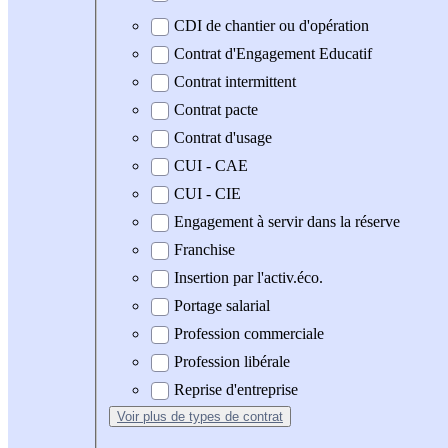
CDI de chantier ou d'opération
Contrat d'Engagement Educatif
Contrat intermittent
Contrat pacte
Contrat d'usage
CUI - CAE
CUI - CIE
Engagement à servir dans la réserve
Franchise
Insertion par l'activ.éco.
Portage salarial
Profession commerciale
Profession libérale
Reprise d'entreprise
Voir plus
de types de contrat