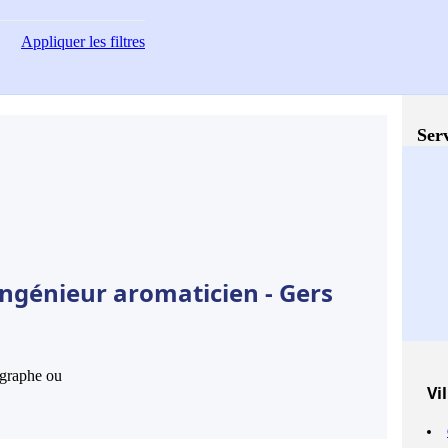
Appliquer
les filtres
Serv
Ingénieur aromaticien - Gers
hographe ou
Vil