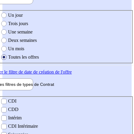
e création de l'offre
Un jour
Trois jours
Une semaine
Deux semaines
Un mois
Toutes les offres
er
le filtre de date de création de l'offre
les filtres de types de
Contrat
de contrat
CDI
CDD
Intérim
CDI Intérimaire