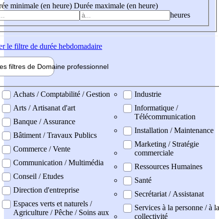
ée minimale (en heure)
Durée maximale (en heure)
heures
er
le filtre de durée hebdomadaire
les filtres de
Domaine pro
fessionnel
ne professionel
Achats / Comptabilité / Gestion
Industrie
Arts / Artisanat d'art
Informatique /
Télécommunication
Banque / Assurance
Installation / Maintenance
Bâtiment / Travaux Publics
Marketing / Stratégie
Commerce / Vente
commerciale
Communication / Multimédia
Ressources Humaines
Conseil / Etudes
Santé
Direction d'entreprise
Secrétariat / Assistanat
Espaces verts et naturels /
Services à la personne / à l
Agriculture / Pêche / Soins aux
collectivité