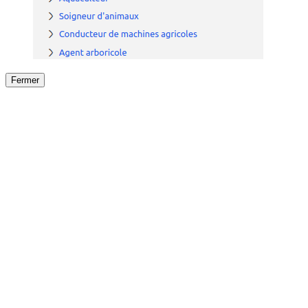
Fermer
Fermer
le détail de l'offre
/
Offre
sur
Offre précéden