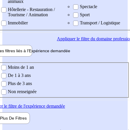
animaux
Spectacle
Hôtellerie - Restauration /
Tourisme / Animation
Sport
Immobilier
Transport / Logistique
Appliquer
le filtre du domaine professi
es filtres liés à l'
Expérience
demandée
ience demandée
Moins de 1 an
De 1 à 3 ans
Plus de 3 ans
Non renseignée
er
le filtre de l'expérience demandée
Plus De
Filtres