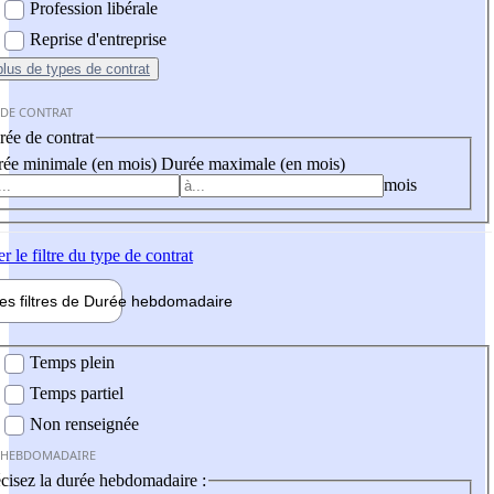
Profession libérale
Reprise d'entreprise
plus
de types de contrat
 DE CONTRAT
ée de contrat
ée minimale (en mois)
Durée maximale (en mois)
mois
er
le filtre du type de contrat
les filtres de
Durée hebdo
madaire
 hebdomadaire
Temps plein
Temps partiel
Non renseignée
 HEBDOMADAIRE
cisez la durée hebdomadaire :