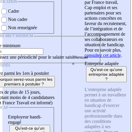
IFICATION
par France travail,
Cap emploi et ses
Cadre
partenaires pour ses
actions concrètes en
Non cadre
faveur du recrutement,
Non renseignée
de l’intégration et de
l’accompagnement de
IRE BRUT MINIMUM
ses collaborateurs en
situation de handicap.
re minimum
Pour en savoir plus,
consultez cet article
.
ssez une périodicité pour le salaire saisi
Entreprise adaptée
NITÉS
Qu'est-ce qu'une
z parmi les 1ers à postuler
entreprise adaptée
?
urquoi serez-vous parmi les
premiers à postuler ?
L'entreprise adaptée
es de plus de 15 jours,
permet à un travailleur
tant moins de 4 candidatures
en situation de
t France Travail est informé)
handicap d'exercer
ICAP
une activité
professionnelle dans
Employeur handi-
des conditions
engagé
adaptées à ses
Qu'est-ce qu'un
capacités. Pour en