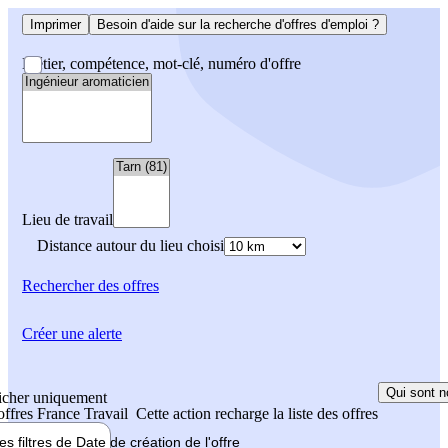
Imprimer
Besoin d'aide sur la recherche d'offres d'emploi ?
Métier, compétence, mot-clé, numéro d'offre
Lieu de travail
Distance autour du lieu choisi
Rechercher
des offres
Créer une alerte
Qui sont n
icher uniquement
 offres France Travail
Cette action recharge la liste des offres
les filtres de
Date de création
de l'offre