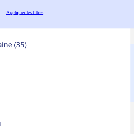
Appliquer
les filtres
aine (35)