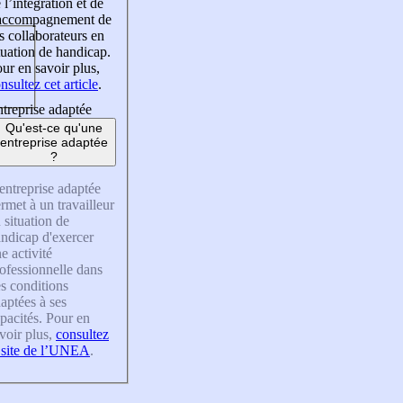
 l’intégration et de
’accompagnement de
s collaborateurs en
tuation de handicap.
ur en savoir plus,
nsultez cet article
.
treprise adaptée
Qu'est-ce qu'une
entreprise adaptée
?
entreprise adaptée
rmet à un travailleur
 situation de
ndicap d'exercer
e activité
ofessionnelle dans
s conditions
aptées à ses
pacités. Pour en
voir plus,
consultez
 site de l’UNEA
.