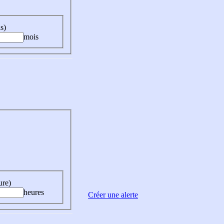
s)
mois
ure)
heures
Créer une alerte