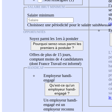
de
l
SALAIRE BRUT MINIMUM
se
si
Salaire minimum
Po
co
Choisissez une périodicité pour le salaire saisi
En
OPPORTUNITÉS
Soyez parmi les 1ers à postuler
Pourquoi serez-vous parmi les
premiers à postuler ?
L'
Offres de plus de 15 jours,
pe
comptant moins de 4 candidatures
en
(dont France Travail est informé)
ha
HANDICAP
un
pr
Employeur handi-
de
engagé
ad
Qu'est-ce qu'un
ca
employeur handi-
sa
engagé ?
le
Un employeur handi-
engagé est un
employeur reconnu