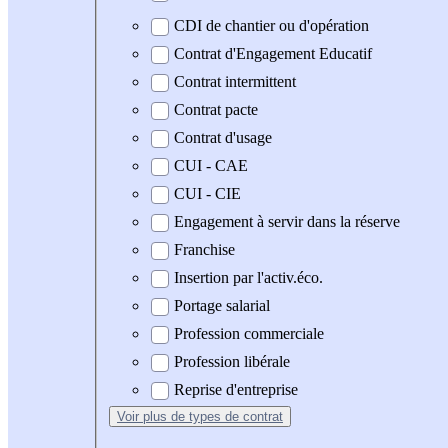
CDI de chantier ou d'opération
Contrat d'Engagement Educatif
Contrat intermittent
Contrat pacte
Contrat d'usage
CUI - CAE
CUI - CIE
Engagement à servir dans la réserve
Franchise
Insertion par l'activ.éco.
Portage salarial
Profession commerciale
Profession libérale
Reprise d'entreprise
Voir plus
de types de contrat