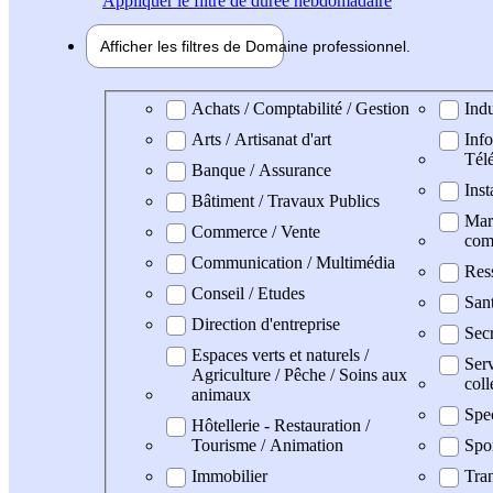
Appliquer
le filtre de durée hebdomadaire
Afficher les filtres de
Domaine pro
fessionnel
Domaine professionel
Achats / Comptabilité / Gestion
Indu
Arts / Artisanat d'art
Info
Tél
Banque / Assurance
Inst
Bâtiment / Travaux Publics
Mark
Commerce / Vente
com
Communication / Multimédia
Res
Conseil / Etudes
San
Direction d'entreprise
Secr
Espaces verts et naturels /
Serv
Agriculture / Pêche / Soins aux
coll
animaux
Spe
Hôtellerie - Restauration /
Tourisme / Animation
Spo
Immobilier
Tran