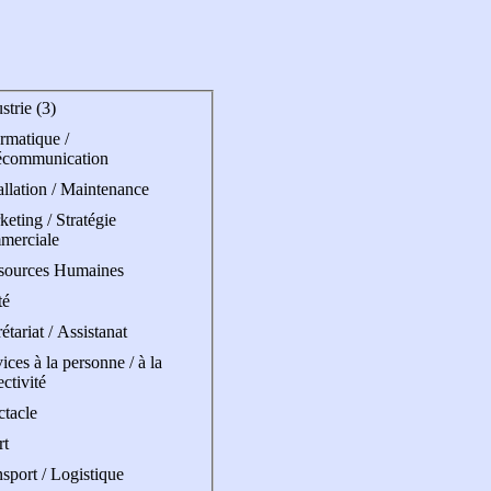
strie (3)
rmatique /
écommunication
allation / Maintenance
eting / Stratégie
merciale
sources Humaines
té
étariat / Assistanat
ices à la personne / à la
ectivité
ctacle
rt
sport / Logistique