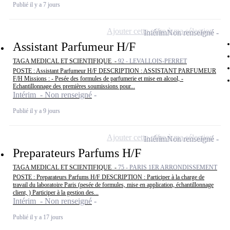
Publié il y a 7 jours
Ajouter cette offre à ma sélection
Intérim
Non renseigné
Assistant Parfumeur H/F
TAGA MEDICAL ET SCIENTIFIQUE -
92 - LEVALLOIS-PERRET
POSTE : Assistant Parfumeur H/F DESCRIPTION : ASSISTANT PARFUMEUR
F/H Missions : - Pesée des formules de parfumerie et mise en alcool, -
Echantillonnage des premières soumissions pour...
Intérim - Non renseigné
Publié il y a 9 jours
Ajouter cette offre à ma sélection
Intérim
Non renseigné
Preparateurs Parfums H/F
TAGA MEDICAL ET SCIENTIFIQUE -
75 - PARIS 1ER ARRONDISSEMENT
POSTE : Preparateurs Parfums H/F DESCRIPTION : Participer à la charge de
travail du laboratoire Paris (pesée de formules, mise en application, échantillonnage
client, ) Participer à la gestion des...
Intérim - Non renseigné
Publié il y a 17 jours