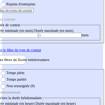
Reprise d'entreprise
plus
de types de contrat
 DE CONTRAT
ée de contrat
ée minimale (en mois)
Durée maximale (en mois)
mois
er
le filtre du type de contrat
les filtres de
Durée hebdo
madaire
 hebdomadaire
Temps plein
Temps partiel
Non renseignée (9)
 HEBDOMADAIRE
cisez la durée hebdomadaire :
ée minimale (en heure)
Durée maximale (en heure)