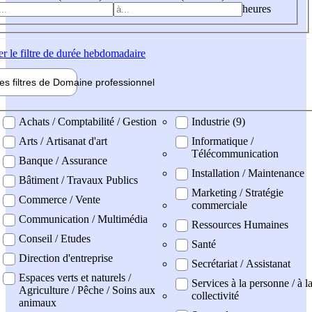
heures
er
le filtre de durée hebdomadaire
les filtres de
Domaine pro
fessionnel
ne professionel
Achats / Comptabilité / Gestion
Industrie (9)
Arts / Artisanat d'art
Informatique /
Télécommunication
Banque / Assurance
Installation / Maintenance
Bâtiment / Travaux Publics
Marketing / Stratégie
Commerce / Vente
commerciale
Communication / Multimédia
Ressources Humaines
Conseil / Etudes
Santé
Direction d'entreprise
Secrétariat / Assistanat
Espaces verts et naturels /
Services à la personne / à l
Agriculture / Pêche / Soins aux
collectivité
animaux