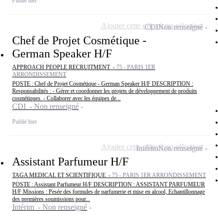
Publié hier
Ajouter cette offre à ma sélection
CDI
Non renseigné
Chef de Projet Cosmétique -
German Speaker H/F
APPROACH PEOPLE RECRUITMENT -
75 - PARIS 1ER
ARRONDISSEMENT
POSTE : Chef de Projet Cosmétique - German Speaker H/F DESCRIPTION :
Responsabilités : - Gérer et coordonner les projets de développement de produits
cosmétiques. - Collaborer avec les équipes de...
CDI - Non renseigné
Publié hier
Ajouter cette offre à ma sélection
Intérim
Non renseigné
Assistant Parfumeur H/F
TAGA MEDICAL ET SCIENTIFIQUE -
75 - PARIS 1ER ARRONDISSEMENT
POSTE : Assistant Parfumeur H/F DESCRIPTION : ASSISTANT PARFUMEUR
H/F Missions : Pesée des formules de parfumerie et mise en alcool, Echantillonnage
des premières soumissions pour...
Intérim - Non renseigné