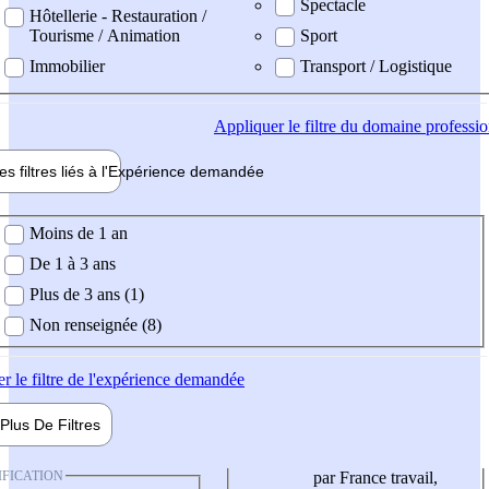
Spectacle
Hôtellerie - Restauration /
Tourisme / Animation
Sport
Immobilier
Transport / Logistique
Appliquer
le filtre du domaine professi
es filtres liés à l'
Expérience
demandée
ience demandée
Moins de 1 an
De 1 à 3 ans
Plus de 3 ans (1)
Non renseignée (8)
er
le filtre de l'expérience demandée
Plus De
Filtres
IFICATION
par France travail,