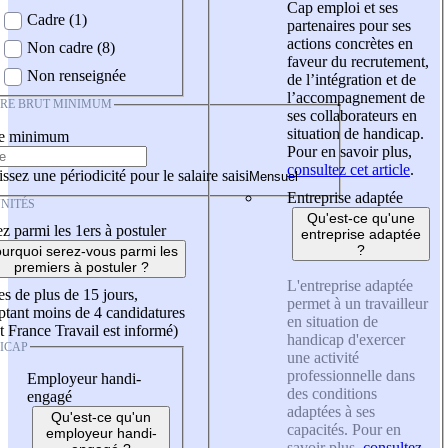
Cap emploi et ses
Cadre (1)
partenaires pour ses
actions concrètes en
Non cadre (8)
faveur du recrutement,
Non renseignée
de l’intégration et de
l’accompagnement de
IRE BRUT MINIMUM
ses collaborateurs en
situation de handicap.
re minimum
Pour en savoir plus,
consultez cet article
.
ssez une périodicité pour le salaire saisi
Entreprise adaptée
NITÉS
Qu'est-ce qu'une
z parmi les 1ers à postuler
entreprise adaptée
?
urquoi serez-vous parmi les
premiers à postuler ?
L'entreprise adaptée
es de plus de 15 jours,
permet à un travailleur
tant moins de 4 candidatures
en situation de
t France Travail est informé)
handicap d'exercer
ICAP
une activité
professionnelle dans
Employeur handi-
des conditions
engagé
adaptées à ses
Qu'est-ce qu'un
capacités. Pour en
employeur handi-
savoir plus,
consultez