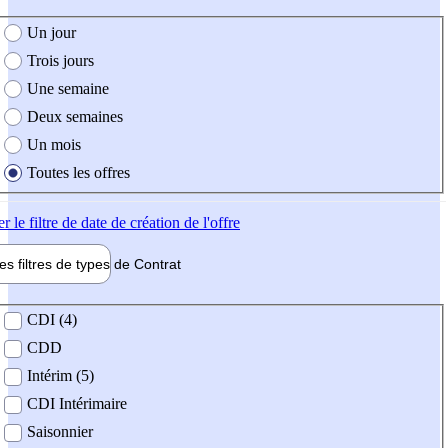
e création de l'offre
Un jour
Trois jours
Une semaine
Deux semaines
Un mois
Toutes les offres
er
le filtre de date de création de l'offre
les filtres de types de
Contrat
de contrat
CDI (4)
CDD
Intérim (5)
CDI Intérimaire
Saisonnier