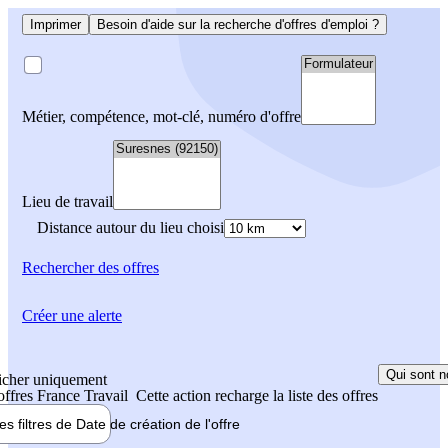
Imprimer
Besoin d'aide sur la recherche d'offres d'emploi ?
Métier, compétence, mot-clé, numéro d'offre
Lieu de travail
Distance autour du lieu choisi
Rechercher
des offres
Créer une alerte
Qui sont n
icher uniquement
 offres France Travail
Cette action recharge la liste des offres
les filtres de
Date de création
de l'offre