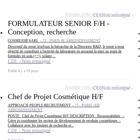
Ajouter cette offre à ma sélection
CDI
Non renseigné
FORMULATEUR SENIOR F/H -
Conception, recherche
COSMEJOB SARL -
75 - PARIS 9E ARRONDISSEMENT
Descriptif du poste:\n\nSous la hiérarchie de la Directrice R&D, le poste a pour
objectif de contribuer à l'activité du laboratoire en assurant la mise au point de
formules en soin (++), solaire,...
CDI - Non renseigné
Publié il y a 16 jours
Ajouter cette offre à ma sélection
CDI
Non renseigné
Chef de Projet Cosmétique H/F
APPROACH PEOPLE RECRUITMENT -
75 - PARIS 1ER
ARRONDISSEMENT
POSTE : Chef de Projet Cosmétique H/F DESCRIPTION : Responsabilités : -
Gérer et coordonner les projets de développement de produits cosmétiques. -
Collaborer avec les équipes de recherche et...
CDI - Non renseigné