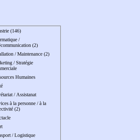
strie (146)
rmatique /
écommunication (2)
allation / Maintenance (2)
eting / Stratégie
merciale
sources Humaines
té
étariat / Assistanat
ices à la personne / à la
ectivité (2)
ctacle
rt
sport / Logistique