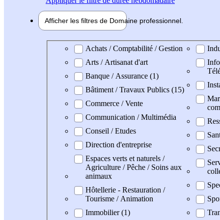
Appliquer
le filtre de durée hebdomadaire
Afficher les filtres de
Domaine pro
fessionnel
Domaine professionel
Achats / Comptabilité / Gestion
Indu
Arts / Artisanat d'art
Info
Tél
Banque / Assurance (1)
Inst
Bâtiment / Travaux Publics (15)
Mark
Commerce / Vente
com
Communication / Multimédia
Res
Conseil / Etudes
San
Direction d'entreprise
Secr
Espaces verts et naturels /
Serv
Agriculture / Pêche / Soins aux
coll
animaux
Spe
Hôtellerie - Restauration /
Tourisme / Animation
Spo
Immobilier (1)
Tran