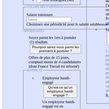
de
l
SALAIRE BRUT MINIMUM
se
si
Salaire minimum
Po
co
Choisissez une périodicité pour le salaire saisi
En
OPPORTUNITÉS
Soyez parmi les 1ers à postuler
(1)
résultats
Pourquoi serez-vous parmi les
L'
premiers à postuler ?
pe
Offres de plus de 15 jours,
en
comptant moins de 4 candidatures
ha
(dont France Travail est informé)
un
HANDICAP
pr
de
Employeur handi-
ad
engagé
ca
Qu'est-ce qu'un
sa
employeur handi-
le
engagé ?
Un employeur handi-
engagé est un