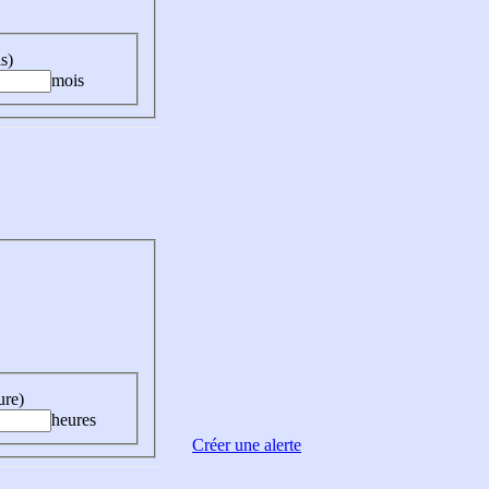
s)
mois
ure)
heures
Créer une alerte