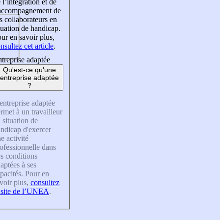
 l’intégration et de
’accompagnement de
s collaborateurs en
tuation de handicap.
ur en savoir plus,
nsultez cet article
.
treprise adaptée
Qu'est-ce qu'une
entreprise adaptée
?
entreprise adaptée
rmet à un travailleur
 situation de
ndicap d'exercer
e activité
ofessionnelle dans
s conditions
aptées à ses
pacités. Pour en
voir plus,
consultez
 site de l’UNEA
.