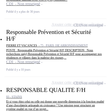
CDI - Non renseigné
Publié il y a plus de 30 jours
Ajouter cette offre à ma sélection
CDI
Non renseigné
Responsable Prévention et Sécurité
H/F
PIERRE ET VACANCES -
75 - PARIS 19E ARRONDISSEMENT
POSTE : Responsable Prévention et Sécurité H/F DESCRIPTION : Nous
recherchons un(e) Responsable Prévention et Sécurité H/F pour accompagner nos
résidences et villages dans la maîtrise des risques,...
CDI - Non renseigné
Publié il y a 10 jours
Ajouter cette offre à ma sélection
CDI
Non renseigné
RESPONSABLE QUALITE F/H
93 - STAINS
Et si vous étiez celui ou celle qui donne une nouvelle dimension à la fonction qualité
d’une chocolaterie artisanale en croissance ? Une mission pour structurer un
système qualité en vue d’un projet...