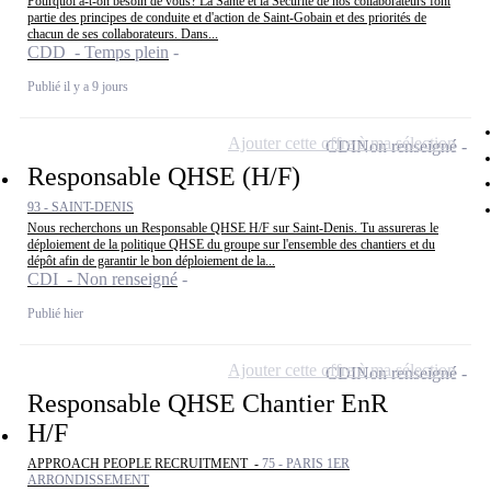
Pourquoi a-t-on besoin de vous? La Santé et la Sécurité de nos collaborateurs font
partie des principes de conduite et d'action de Saint-Gobain et des priorités de
chacun de ses collaborateurs. Dans...
CDD - Temps plein
Publié il y a 9 jours
Ajouter cette offre à ma sélection
CDI
Non renseigné
Responsable QHSE (H/F)
93 - SAINT-DENIS
Nous recherchons un Responsable QHSE H/F sur Saint-Denis. Tu assureras le
déploiement de la politique QHSE du groupe sur l'ensemble des chantiers et du
dépôt afin de garantir le bon déploiement de la...
CDI - Non renseigné
Publié hier
Ajouter cette offre à ma sélection
CDI
Non renseigné
Responsable QHSE Chantier EnR
H/F
APPROACH PEOPLE RECRUITMENT -
75 - PARIS 1ER
ARRONDISSEMENT