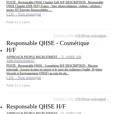
POSTE : Responsable QHSE Chantier EnR H/F DESCRIPTION : Responsable
QHSE Chantier ENR (H/F) France - Sites photovoltaïques / éoliens / offshore /
postes HT Énergies Renouvelables -...
CDI - Non renseigné
Publié il y a 2 jours
Ajouter cette offre à ma sélection
CDI
Non renseigné
Responsable QHSE - Cosmétique
H/F
APPROACH PEOPLE RECRUITMENT -
75 - PARIS 1ER
ARRONDISSEMENT
POSTE : Responsable QHSE - Cosmétique H/F DESCRIPTION : Mission
principale : Assurer la mise en oeuvre et le suivi des politiques Qualité, Hygiène,
Sécurité et Environnement (QHSE) au sein du site...
CDI - Non renseigné
Publié il y a 2 jours
Ajouter cette offre à ma sélection
CDI
Non renseigné
Responsable QHSE H/F
APPROACH PEOPLE RECRUITMENT -
75 - PARIS 1ER