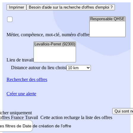
Imprimer
Besoin d'aide sur la recherche d'offres d'emploi ?
Métier, compétence, mot-clé, numéro d'offre
Lieu de travail
Distance autour du lieu choisi
Rechercher
des offres
Créer une alerte
Qui sont n
icher uniquement
 offres France Travail
Cette action recharge la liste des offres
les filtres de
Date de création
de l'offre