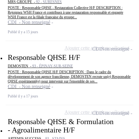
MRS GROUPE -
92 - SURESNES
POSTE : Responsable QHSE - Restauration Collective H/F DESCRIPTION :
Rejoignez WSH France et contribuez à une restauration responsable et engagée
WSH France est la filiale française du groupe...
CDI - Non renseigné
Publié il y a 15 jours
Ajouter cette offre à ma sélection
CDI
Non renseigné
Responsable QHSE H/F
DEMOSTEN -
93 - ÉPINAY-SUR-SEINE
POSTE : Responsable QHSE H/F DESCRIPTION : Dans le cadre du
développement de son agence francilienne, DEMOSTEN recrute un(e) Responsable
QHSE expérimenté(e) pour intervenir sur l'ensemble de ses...
CDI - Non renseigné
Publié il y a 17 jours
Ajouter cette offre à ma sélection
CDI
Non renseigné
Responsable QHSE & Formulation
- Agroalimentaire H/F
ARTEMIS SUCCESS -
93 - STAINS