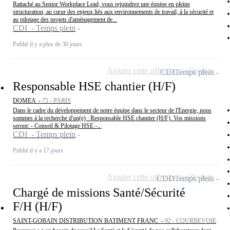
Rattaché au Senior Workplace Lead, vous rejoindrez une équipe en pleine
structuration, au cœur des enjeux liés aux environnements de travail, à la sécurité et
au pilotage des projets d'aménagement de...
CDI - Temps plein
Publié il y a plus de 30 jours
Ajouter cette offre à ma sélection
CDI
Temps plein
Responsable HSE chantier (H/F)
DOMEA -
75 - PARIS
Dans le cadre du développement de notre équipe dans le secteur de l'Energie, nous
sommes à la recherche d'un(e) : Responsable HSE chantier (H/F). Vos missions
seront: - Conseil & Pilotage HSE -...
CDI - Temps plein
Publié il y a 17 jours
Ajouter cette offre à ma sélection
CDD
Temps plein
Chargé de missions Santé/Sécurité
F/H (H/F)
SAINT-GOBAIN DISTRIBUTION BATIMENT FRANC -
92 - COURBEVOIE