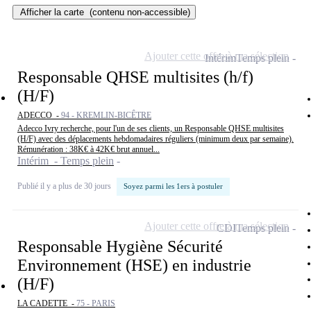
Afficher la carte
(contenu non-accessible)
Ajouter cette offre à ma sélection
Intérim
Temps plein
Responsable QHSE multisites (h/f)
(H/F)
ADECCO -
94 - KREMLIN-BICÊTRE
Adecco Ivry recherche, pour l'un de ses clients, un Responsable QHSE multisites
(H/F) avec des déplacements hebdomadaires réguliers (minimum deux par semaine).
Rémunération : 38K€ à 42K€ brut annuel...
Intérim - Temps plein
Publié il y a plus de 30 jours
Soyez parmi les 1ers à postuler
Ajouter cette offre à ma sélection
CDI
Temps plein
Responsable Hygiène Sécurité
Environnement (HSE) en industrie
(H/F)
LA CADETTE -
75 - PARIS