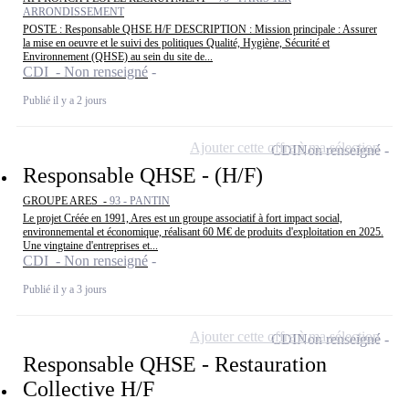
ARRONDISSEMENT
POSTE : Responsable QHSE H/F DESCRIPTION : Mission principale : Assurer
la mise en oeuvre et le suivi des politiques Qualité, Hygiène, Sécurité et
Environnement (QHSE) au sein du site de...
CDI - Non renseigné
Publié il y a 2 jours
Ajouter cette offre à ma sélection
CDI
Non renseigné
Responsable QHSE - (H/F)
GROUPE ARES -
93 - PANTIN
Le projet Créée en 1991, Ares est un groupe associatif à fort impact social,
environnemental et économique, réalisant 60 M€ de produits d'exploitation en 2025.
Une vingtaine d'entreprises et...
CDI - Non renseigné
Publié il y a 3 jours
Ajouter cette offre à ma sélection
CDI
Non renseigné
Responsable QHSE - Restauration
Collective H/F