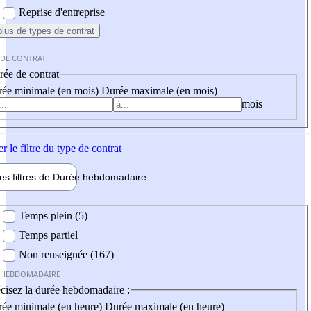
Reprise d'entreprise
plus
de types de contrat
 DE CONTRAT
ée de contrat
ée minimale (en mois)
Durée maximale (en mois)
mois
er
le filtre du type de contrat
les filtres de
Durée hebdo
madaire
 hebdomadaire
Temps plein (5)
Temps partiel
Non renseignée (167)
 HEBDOMADAIRE
cisez la durée hebdomadaire :
ée minimale (en heure)
Durée maximale (en heure)