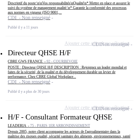
Descriptif du poste:\n\nVos responsabilités\nQualité\n* Mettre en place et assurer le
suivi du système de management qualité.\n* Garantir la conformité des processus
aux normes en vigueur (ISO 9001,...
CDI - Non renseigné
Publié il y a 11 jours
Ajouter cette offre à ma sélection
CDI
Non renseigné
Directeur QHSE H/F
CBRE GWS FRANCE -
92 - COURBEVOIE
POSTE : Directeur QHSE H/F DESCRIPTION : Rejoignez un leader mondial et
faites de la sécurité, de la qualité et du développement durable un levier de
performance. Chez CBRE Global Workplace...
CDI - Non renseigné
Publié il y a plus de 30 jours
Ajouter cette offre à ma sélection
CDI
Non renseigné
H/F - Consultant Formateur QHSE
LEADERIA -
75 - PARIS 1ER ARRONDISSEMENT
Depuis 2005, notre client accompagne les acteurs de l'agroalimentaire dans la
maîtrise des risques qualité, sécurité sanitaire des aliments, environnementaux, santé