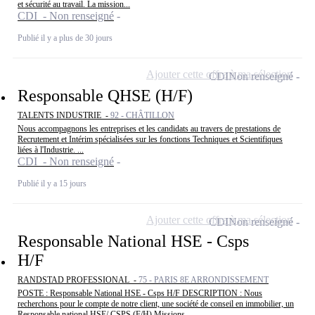
et sécurité au travail. La mission...
CDI - Non renseigné
Publié il y a plus de 30 jours
Ajouter cette offre à ma sélection
CDI
Non renseigné
Responsable QHSE (H/F)
TALENTS INDUSTRIE -
92 - CHÂTILLON
Nous accompagnons les entreprises et les candidats au travers de prestations de
Recrutement et Intérim spécialisées sur les fonctions Techniques et Scientifiques
liées à l'Industrie. ...
CDI - Non renseigné
Publié il y a 15 jours
Ajouter cette offre à ma sélection
CDI
Non renseigné
Responsable National HSE - Csps
H/F
RANDSTAD PROFESSIONAL -
75 - PARIS 8E ARRONDISSEMENT
POSTE : Responsable National HSE - Csps H/F DESCRIPTION : Nous
recherchons pour le compte de notre client, une société de conseil en immobilier, un
Responsable national HSE/ CSPS (F/H) Missions...