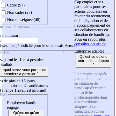
Cap emploi et ses
Cadre (97)
partenaires pour ses
actions concrètes en
Non cadre (27)
faveur du recrutement,
Non renseignée (48)
de l’intégration et de
l’accompagnement de
IRE BRUT MINIMUM
ses collaborateurs en
situation de handicap.
re minimum
Pour en savoir plus,
consultez cet article
.
ssez une périodicité pour le salaire saisi
Entreprise adaptée
NITÉS
Qu'est-ce qu'une
z parmi les 1ers à postuler
entreprise adaptée
résultats
?
urquoi serez-vous parmi les
L'entreprise adaptée
premiers à postuler ?
permet à un travailleur
es de plus de 15 jours,
en situation de
tant moins de 4 candidatures
handicap d'exercer
t France Travail est informé)
une activité
ICAP
professionnelle dans
des conditions
Employeur handi-
adaptées à ses
engagé
capacités. Pour en
Qu'est-ce qu'un
savoir plus,
consultez