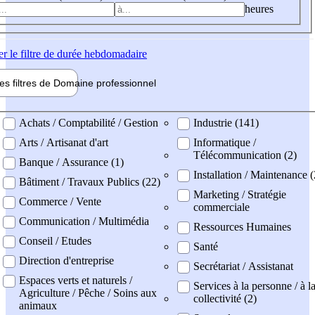
heures
er
le filtre de durée hebdomadaire
les filtres de
Domaine pro
fessionnel
ne professionel
Achats / Comptabilité / Gestion
Industrie (141)
Arts / Artisanat d'art
Informatique /
Télécommunication (2)
Banque / Assurance (1)
Installation / Maintenance (
Bâtiment / Travaux Publics (22)
Marketing / Stratégie
Commerce / Vente
commerciale
Communication / Multimédia
Ressources Humaines
Conseil / Etudes
Santé
Direction d'entreprise
Secrétariat / Assistanat
Espaces verts et naturels /
Services à la personne / à l
Agriculture / Pêche / Soins aux
collectivité (2)
animaux