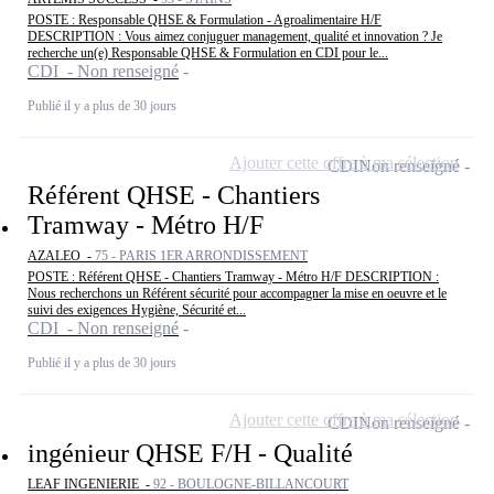
POSTE : Responsable QHSE & Formulation - Agroalimentaire H/F
DESCRIPTION : Vous aimez conjuguer management, qualité et innovation ? Je
recherche un(e) Responsable QHSE & Formulation en CDI pour le...
CDI - Non renseigné
Publié il y a plus de 30 jours
Ajouter cette offre à ma sélection
CDI
Non renseigné
Référent QHSE - Chantiers
Tramway - Métro H/F
AZALEO -
75 - PARIS 1ER ARRONDISSEMENT
POSTE : Référent QHSE - Chantiers Tramway - Métro H/F DESCRIPTION :
Nous recherchons un Référent sécurité pour accompagner la mise en oeuvre et le
suivi des exigences Hygiène, Sécurité et...
CDI - Non renseigné
Publié il y a plus de 30 jours
Ajouter cette offre à ma sélection
CDI
Non renseigné
ingénieur QHSE F/H - Qualité
LEAF INGENIERIE -
92 - BOULOGNE-BILLANCOURT