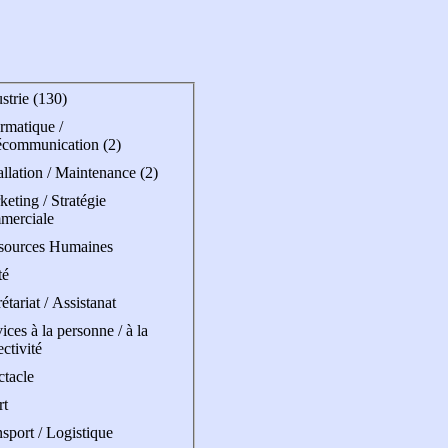
strie (130)
rmatique /
écommunication (2)
allation / Maintenance (2)
eting / Stratégie
merciale
sources Humaines
té
étariat / Assistanat
ices à la personne / à la
ectivité
ctacle
rt
sport / Logistique