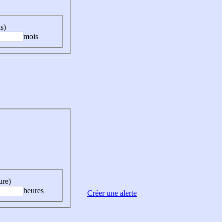
s)
mois
ure)
heures
Créer une alerte