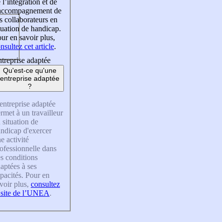
 l’intégration et de
’accompagnement de
s collaborateurs en
tuation de handicap.
ur en savoir plus,
nsultez cet article
.
treprise adaptée
Qu'est-ce qu'une
entreprise adaptée
?
entreprise adaptée
rmet à un travailleur
 situation de
ndicap d'exercer
e activité
ofessionnelle dans
s conditions
aptées à ses
pacités. Pour en
voir plus,
consultez
 site de l’UNEA
.