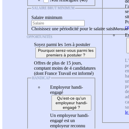
de
l
SALAIRE BRUT MINIMUM
se
si
Salaire minimum
Po
co
Choisissez une périodicité pour le salaire saisi
En
OPPORTUNITÉS
Soyez parmi les 1ers à postuler
Pourquoi serez-vous parmi les
premiers à postuler ?
L'
Offres de plus de 15 jours,
pe
comptant moins de 4 candidatures
en
(dont France Travail est informé)
ha
HANDICAP
un
pr
Employeur handi-
de
engagé
ad
Qu'est-ce qu'un
ca
employeur handi-
sa
engagé ?
le
Un employeur handi-
engagé est un
employeur reconnu