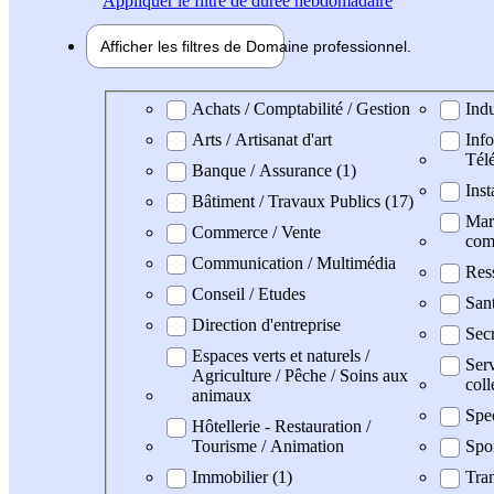
Appliquer
le filtre de durée hebdomadaire
Afficher les filtres de
Domaine pro
fessionnel
Domaine professionel
Achats / Comptabilité / Gestion
Indu
Arts / Artisanat d'art
Info
Tél
Banque / Assurance (1)
Inst
Bâtiment / Travaux Publics (17)
Mark
Commerce / Vente
com
Communication / Multimédia
Res
Conseil / Etudes
San
Direction d'entreprise
Secr
Espaces verts et naturels /
Serv
Agriculture / Pêche / Soins aux
coll
animaux
Spe
Hôtellerie - Restauration /
Tourisme / Animation
Spo
Immobilier (1)
Tran