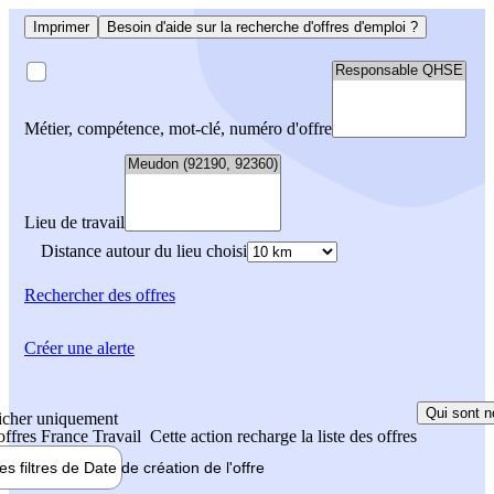
Imprimer
Besoin d'aide sur la recherche d'offres d'emploi ?
Métier, compétence, mot-clé, numéro d'offre
Lieu de travail
Distance autour du lieu choisi
Rechercher
des offres
Créer une alerte
Qui sont n
icher uniquement
 offres France Travail
Cette action recharge la liste des offres
les filtres de
Date de création
de l'offre