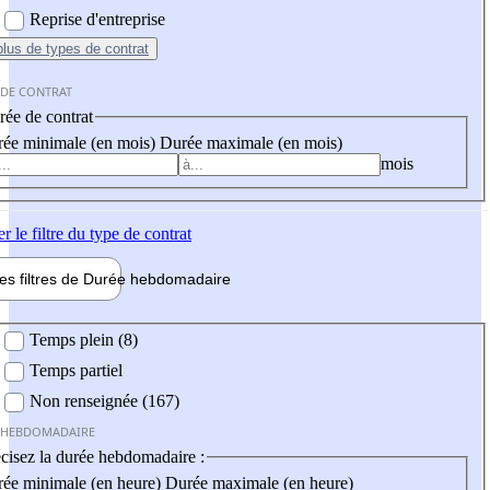
Reprise d'entreprise
plus
de types de contrat
 DE CONTRAT
ée de contrat
ée minimale (en mois)
Durée maximale (en mois)
mois
er
le filtre du type de contrat
les filtres de
Durée hebdo
madaire
 hebdomadaire
Temps plein (8)
Temps partiel
Non renseignée (167)
 HEBDOMADAIRE
cisez la durée hebdomadaire :
ée minimale (en heure)
Durée maximale (en heure)