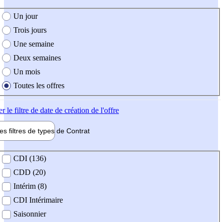
e création de l'offre
Un jour
Trois jours
Une semaine
Deux semaines
Un mois
Toutes les offres
er
le filtre de date de création de l'offre
les filtres de types de
Contrat
de contrat
CDI (136)
CDD (20)
Intérim (8)
CDI Intérimaire
Saisonnier