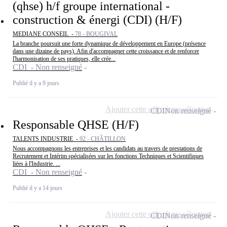
(qhse) h/f groupe international -
construction & énergi (CDI) (H/F)
MEDIANE CONSEIL -
78 - BOUGIVAL
La branche poursuit une forte dynamique de développement en Europe (présence
dans une dizaine de pays). Afin d'accompagner cette croissance et de renforcer
l'harmonisation de ses pratiques, elle crée...
CDI - Non renseigné
Publié il y a 9 jours
Ajouter cette offre à ma sélection
CDI
Non renseigné
Responsable QHSE (H/F)
TALENTS INDUSTRIE -
92 - CHÂTILLON
Nous accompagnons les entreprises et les candidats au travers de prestations de
Recrutement et Intérim spécialisées sur les fonctions Techniques et Scientifiques
liées à l'Industrie. ...
CDI - Non renseigné
Publié il y a 14 jours
Ajouter cette offre à ma sélection
CDI
Non renseigné