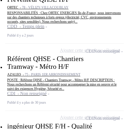
ORTEC -
78 - VÉLIZY-VILLACOUBLAY
RESPONSABILITÉS : Chez ORTEC ENERGIES Ile-de-France, nous intervenons
sur des chantiers techniques à forts enjeux (électricité, CVC, environnements
occupés, sites sensibles). Nous recherchons un(e)...
CDD - Temps plein
Publié il y a 2 jours
Ajouter cette offre à ma sélection
CDI
Non renseigné
Référent QHSE - Chantiers
Tramway - Métro H/F
AZALEO -
75 - PARIS 1ER ARRONDISSEMENT
POSTE : Référent QHSE - Chantiers Tramway - Métro H/F DESCRIPTION :
Nous recherchons un Référent sécurité pour accompagner la mise en oeuvre et le
suivi des exigences Hygiène, Sécurité et...
CDI - Non renseigné
Publié il y a plus de 30 jours
Ajouter cette offre à ma sélection
CDI
Non renseigné
ingénieur QHSE F/H - Qualité