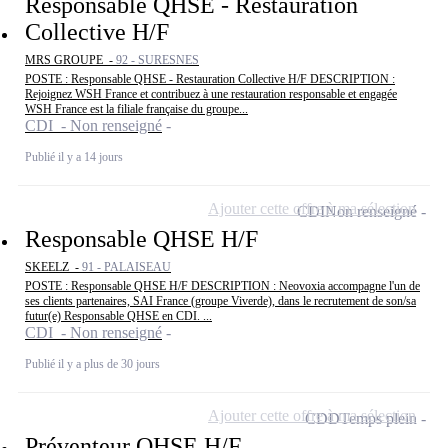
Responsable QHSE - Restauration
Collective H/F
MRS GROUPE -
92 - SURESNES
POSTE : Responsable QHSE - Restauration Collective H/F DESCRIPTION :
Rejoignez WSH France et contribuez à une restauration responsable et engagée
WSH France est la filiale française du groupe...
CDI - Non renseigné
Publié il y a 14 jours
Ajouter cette offre à ma sélection
CDI
Non renseigné
Responsable QHSE H/F
SKEELZ -
91 - PALAISEAU
POSTE : Responsable QHSE H/F DESCRIPTION : Neovoxia accompagne l'un de
ses clients partenaires, SAI France (groupe Viverde), dans le recrutement de son/sa
futur(e) Responsable QHSE en CDI. ...
CDI - Non renseigné
Publié il y a plus de 30 jours
Ajouter cette offre à ma sélection
CDD
Temps plein
Préventeur QHSE H/F