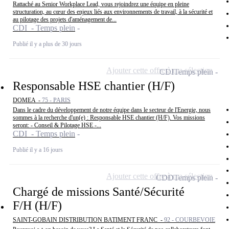
Rattaché au Senior Workplace Lead, vous rejoindrez une équipe en pleine
structuration, au cœur des enjeux liés aux environnements de travail, à la sécurité et
au pilotage des projets d'aménagement de...
CDI - Temps plein
Publié il y a plus de 30 jours
Ajouter cette offre à ma sélection
CDI
Temps plein
Responsable HSE chantier (H/F)
DOMEA -
75 - PARIS
Dans le cadre du développement de notre équipe dans le secteur de l'Energie, nous
sommes à la recherche d'un(e) : Responsable HSE chantier (H/F). Vos missions
seront: - Conseil & Pilotage HSE -...
CDI - Temps plein
Publié il y a 16 jours
Ajouter cette offre à ma sélection
CDD
Temps plein
Chargé de missions Santé/Sécurité
F/H (H/F)
SAINT-GOBAIN DISTRIBUTION BATIMENT FRANC -
92 - COURBEVOIE