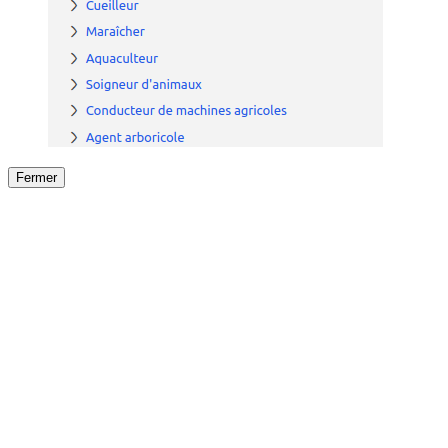
Fermer
Fermer
le détail de l'offre
/
Offre
sur
Offre précéden