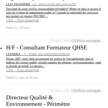
LEAF INGENIERIE -
92 - BOULOGNE-BILLANCOURT
Descriptif du poste:\n\nVos responsabilités\nQualité\n* Mettre en place et assurer le
suivi du système de management qualité.\n* Garantir la conformité des processus
aux normes en vigueur (ISO 9001,...
CDI - Non renseigné
Publié il y a 10 jours
Ajouter cette offre à ma sélection
CDI
Non renseigné
H/F - Consultant Formateur QHSE
LEADERIA -
75 - PARIS 1ER ARRONDISSEMENT
Depuis 2005, notre client accompagne les acteurs de l'agroalimentaire dans la
maîtrise des risques qualité, sécurité sanitaire des aliments, environnementaux, santé
et sécurité au travail. La mission...
CDI - Non renseigné
Publié il y a plus de 30 jours
Ajouter cette offre à ma sélection
CDI
Non renseigné
Directeur Qualité &
Environnement - Périmètre