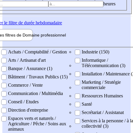
heures
er
le filtre de durée hebdomadaire
les filtres de
Domaine pro
fessionnel
ne professionel
Achats / Comptabilité / Gestion
Industrie (150)
Arts / Artisanat d'art
Informatique /
Télécommunication (3)
Banque / Assurance (1)
Installation / Maintenance (
Bâtiment / Travaux Publics (15)
Marketing / Stratégie
Commerce / Vente
commerciale
Communication / Multimédia
Ressources Humaines
Conseil / Etudes
Santé
Direction d'entreprise
Secrétariat / Assistanat
Espaces verts et naturels /
Services à la personne / à l
Agriculture / Pêche / Soins aux
collectivité (3)
animaux