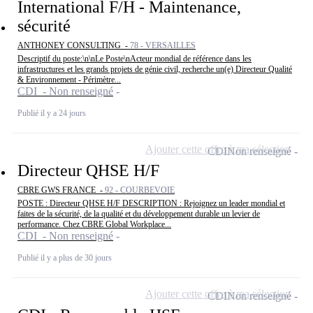
International F/H - Maintenance,
sécurité
ANTHONEY CONSULTING -
78 - VERSAILLES
Descriptif du poste:\n\nLe Poste\nActeur mondial de référence dans les
infrastructures et les grands projets de génie civil, recherche un(e) Directeur Qualité
& Environnement - Périmètre...
CDI - Non renseigné
Publié il y a 24 jours
Ajouter cette offre à ma sélection
CDI
Non renseigné
Directeur QHSE H/F
CBRE GWS FRANCE -
92 - COURBEVOIE
POSTE : Directeur QHSE H/F DESCRIPTION : Rejoignez un leader mondial et
faites de la sécurité, de la qualité et du développement durable un levier de
performance. Chez CBRE Global Workplace...
CDI - Non renseigné
Publié il y a plus de 30 jours
Ajouter cette offre à ma sélection
CDI
Non renseigné