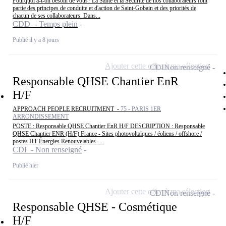
Pourquoi a-t-on besoin de vous? La Santé et la Sécurité de nos collaborateurs font
partie des principes de conduite et d'action de Saint-Gobain et des priorités de
chacun de ses collaborateurs. Dans...
CDD - Temps plein
Publié il y a 8 jours
Ajouter cette offre à ma sélection
CDI
Non renseigné
Responsable QHSE Chantier EnR
H/F
APPROACH PEOPLE RECRUITMENT -
75 - PARIS 1ER
ARRONDISSEMENT
POSTE : Responsable QHSE Chantier EnR H/F DESCRIPTION : Responsable
QHSE Chantier ENR (H/F) France - Sites photovoltaïques / éoliens / offshore /
postes HT Énergies Renouvelables -...
CDI - Non renseigné
Publié hier
Ajouter cette offre à ma sélection
CDI
Non renseigné
Responsable QHSE - Cosmétique
H/F