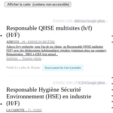
Afficher la carte
(contenu non-accessible)
Ajouter cette offre à ma sélection
Intérim
Temps plein
Responsable QHSE multisites (h/f)
(H/F)
ADECCO -
94 - KREMLIN-BICÊTRE
Adecco Ivry recherche, pour l'un de ses clients, un Responsable QHSE multisites
(H/F) avec des déplacements hebdomadaires réguliers (minimum deux par semaine).
Rémunération : 38K€ à 42K€ brut annuel...
Intérim - Temps plein
Publié il y a plus de 30 jours
Soyez parmi les 1ers à postuler
Ajouter cette offre à ma sélection
CDI
Temps plein
Responsable Hygiène Sécurité
Environnement (HSE) en industrie
(H/F)
LA CADETTE -
75 - PARIS