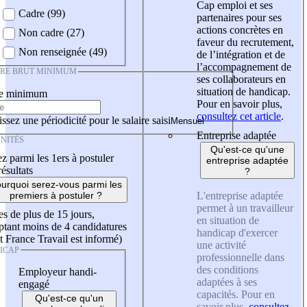
Cap emploi et ses
Cadre (99)
partenaires pour ses
actions concrètes en
Non cadre (27)
faveur du recrutement,
Non renseignée (49)
de l’intégration et de
l’accompagnement de
IRE BRUT MINIMUM
ses collaborateurs en
situation de handicap.
re minimum
Pour en savoir plus,
consultez cet article
.
ssez une périodicité pour le salaire saisi
Entreprise adaptée
NITÉS
Qu'est-ce qu'une
z parmi les 1ers à postuler
entreprise adaptée
résultats
?
urquoi serez-vous parmi les
L'entreprise adaptée
premiers à postuler ?
permet à un travailleur
es de plus de 15 jours,
en situation de
tant moins de 4 candidatures
handicap d'exercer
t France Travail est informé)
une activité
ICAP
professionnelle dans
des conditions
Employeur handi-
adaptées à ses
engagé
capacités. Pour en
Qu'est-ce qu'un
savoir plus,
consultez