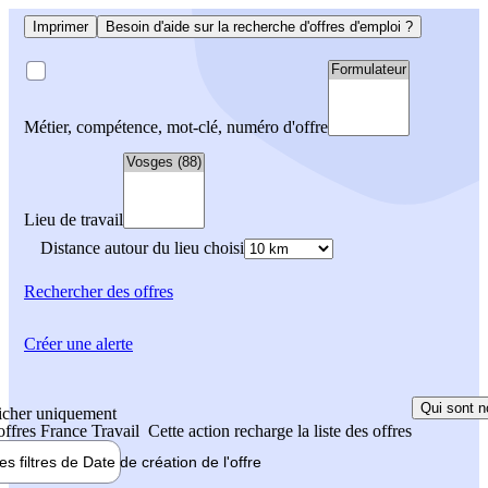
Imprimer
Besoin d'aide sur la recherche d'offres d'emploi ?
Métier, compétence, mot-clé, numéro d'offre
Lieu de travail
Distance autour du lieu choisi
Rechercher
des offres
Créer une alerte
Qui sont n
icher uniquement
 offres France Travail
Cette action recharge la liste des offres
les filtres de
Date de création
de l'offre