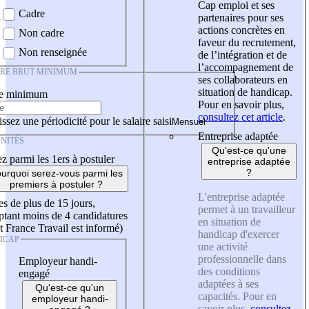
Cap emploi et ses
Cadre
partenaires pour ses
actions concrètes en
Non cadre
faveur du recrutement,
Non renseignée
de l’intégration et de
l’accompagnement de
IRE BRUT MINIMUM
ses collaborateurs en
situation de handicap.
re minimum
Pour en savoir plus,
consultez cet article
.
ssez une périodicité pour le salaire saisi
Entreprise adaptée
NITÉS
Qu'est-ce qu'une
z parmi les 1ers à postuler
entreprise adaptée
?
urquoi serez-vous parmi les
premiers à postuler ?
L'entreprise adaptée
es de plus de 15 jours,
permet à un travailleur
tant moins de 4 candidatures
en situation de
t France Travail est informé)
handicap d'exercer
ICAP
une activité
professionnelle dans
Employeur handi-
des conditions
engagé
adaptées à ses
Qu'est-ce qu'un
capacités. Pour en
employeur handi-
savoir plus,
consultez