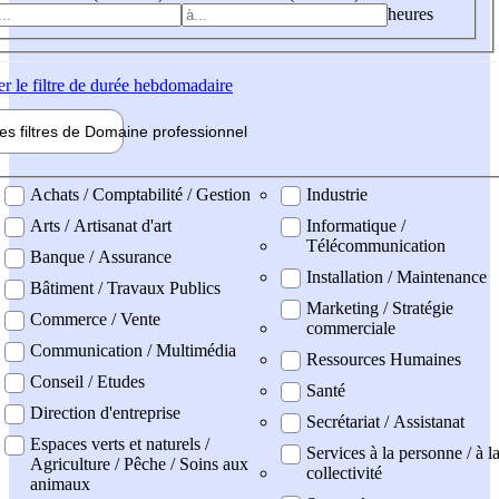
heures
er
le filtre de durée hebdomadaire
les filtres de
Domaine pro
fessionnel
ne professionel
Achats / Comptabilité / Gestion
Industrie
Arts / Artisanat d'art
Informatique /
Télécommunication
Banque / Assurance
Installation / Maintenance
Bâtiment / Travaux Publics
Marketing / Stratégie
Commerce / Vente
commerciale
Communication / Multimédia
Ressources Humaines
Conseil / Etudes
Santé
Direction d'entreprise
Secrétariat / Assistanat
Espaces verts et naturels /
Services à la personne / à l
Agriculture / Pêche / Soins aux
collectivité
animaux