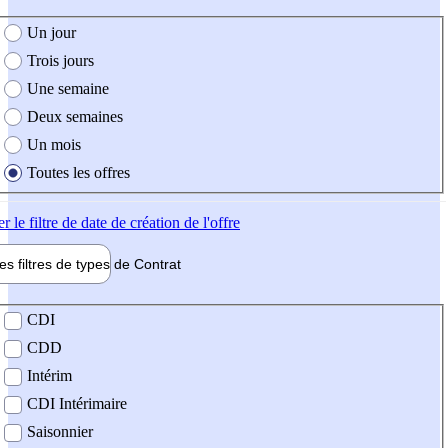
e création de l'offre
Un jour
Trois jours
Une semaine
Deux semaines
Un mois
Toutes les offres
er
le filtre de date de création de l'offre
les filtres de types de
Contrat
de contrat
CDI
CDD
Intérim
CDI Intérimaire
Saisonnier