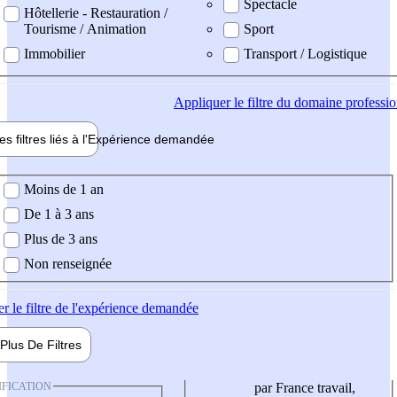
Spectacle
Hôtellerie - Restauration /
Tourisme / Animation
Sport
Immobilier
Transport / Logistique
Appliquer
le filtre du domaine professi
es filtres liés à l'
Expérience
demandée
ience demandée
Moins de 1 an
De 1 à 3 ans
Plus de 3 ans
Non renseignée
er
le filtre de l'expérience demandée
Plus De
Filtres
IFICATION
par France travail,