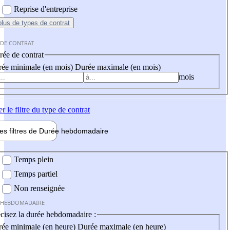
Reprise d'entreprise
plus
de types de contrat
 DE CONTRAT
ée de contrat
ée minimale (en mois)
Durée maximale (en mois)
mois
er
le filtre du type de contrat
les filtres de
Durée hebdo
madaire
 hebdomadaire
Temps plein
Temps partiel
Non renseignée
 HEBDOMADAIRE
cisez la durée hebdomadaire :
ée minimale (en heure)
Durée maximale (en heure)