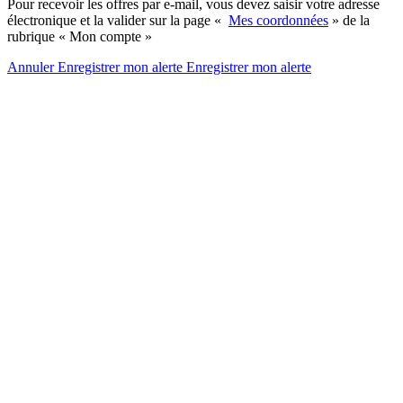
Pour recevoir les offres par e-mail, vous devez saisir votre adresse
électronique et la valider sur la page «
Mes coordonnées
» de la
rubrique « Mon compte »
Annuler
Enregistrer mon alerte
Enregistrer
mon alerte