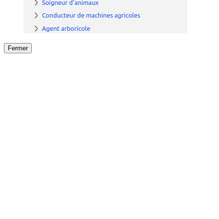
Fermer
Fermer
le détail de l'offre
/
Offre
sur
Offre précéden