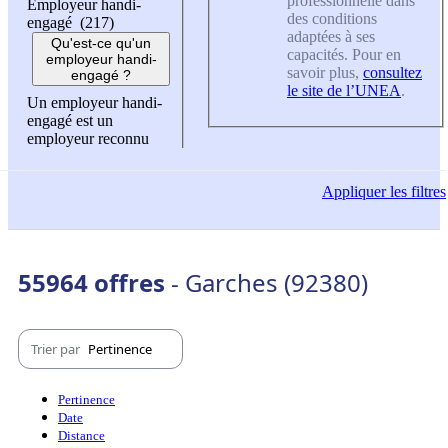
professionnelle dans
Employeur handi-
des conditions
engagé (217)
adaptées à ses
Qu'est-ce qu'un
capacités. Pour en
employeur handi-
savoir plus,
consultez
engagé ?
le site de l’UNEA
.
Un employeur handi-
engagé est un
employeur reconnu
Appliquer
les filtres
55964 offres
- Garches (92380)
Trier par
Pertinence
Pertinence
Date
Distance