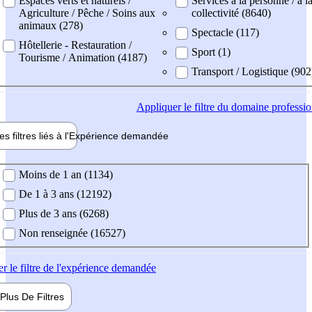
Espaces verts et naturels /
Services à la personne / à l
Agriculture / Pêche / Soins aux
collectivité (8640)
animaux (278)
Spectacle (117)
Hôtellerie - Restauration /
Sport (1)
Tourisme / Animation (4187)
Transport / Logistique (902
Appliquer
le filtre du domaine professi
es filtres liés à l'
Expérience
demandée
ience demandée
Moins de 1 an (1134)
De 1 à 3 ans (12192)
Plus de 3 ans (6268)
Non renseignée (16527)
er
le filtre de l'expérience demandée
Plus De
Filtres