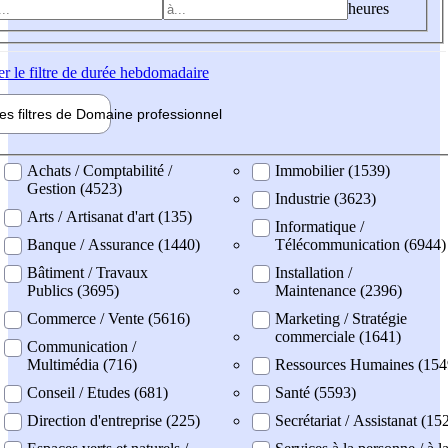
heures
er
le filtre de durée hebdomadaire
les filtres de
Domaine pro
fessionnel
ne professionel
Achats / Comptabilité /
Immobilier (1539)
Gestion (4523)
Industrie (3623)
Arts / Artisanat d'art (135)
Informatique /
Banque / Assurance (1440)
Télécommunication (6944)
Bâtiment / Travaux
Installation /
Publics (3695)
Maintenance (2396)
Commerce / Vente (5616)
Marketing / Stratégie
commerciale (1641)
Communication /
Multimédia (716)
Ressources Humaines (154
Conseil / Etudes (681)
Santé (5593)
Direction d'entreprise (225)
Secrétariat / Assistanat (15