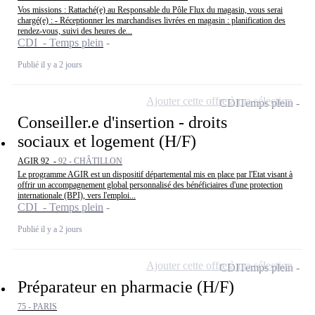
Vos missions : Rattaché(e) au Responsable du Pôle Flux du magasin, vous serai
chargé(e) : - Réceptionner les marchandises livrées en magasin : planification des
rendez-vous, suivi des heures de...
CDI - Temps plein
Publié il y a 2 jours
Ajouter cette offre à ma sélection
CDI
Temps plein
Conseiller.e d'insertion - droits
sociaux et logement (H/F)
AGIR 92 -
92 - CHÂTILLON
Le programme AGIR est un dispositif départemental mis en place par l'Etat visant à
offrir un accompagnement global personnalisé des bénéficiaires d'une protection
internationale (BPI), vers l'emploi...
CDI - Temps plein
Publié il y a 2 jours
Ajouter cette offre à ma sélection
CDI
Temps plein
Préparateur en pharmacie (H/F)
75 - PARIS