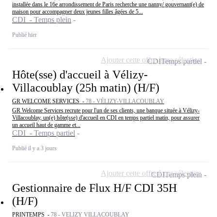
installée dans le 16e arrondissement de Paris recherche une nanny/ gouvernant(e) de
maison pour accompagner deux jeunes filles âgées de 5...
CDI - Temps plein
Publié hier
Ajouter cette offre à ma sélection
CDI
Temps partiel
Hôte(sse) d'accueil à Vélizy-
Villacoublay (25h matin) (H/F)
GR WELCOME SERVICES -
78 - VÉLIZY-VILLACOUBLAY
GR Welcome Services recrute pour l'un de ses clients, une banque située à Vélizy-
Villacoublay, un(e) hôte(sse) d'accueil en CDI en temps partiel matin, pour assurer
un accueil haut de gamme et...
CDI - Temps partiel
Publié il y a 3 jours
Ajouter cette offre à ma sélection
CDI
Temps plein
Gestionnaire de Flux H/F CDI 35H
(H/F)
PRINTEMPS -
78 - VELIZY VILLACOUBLAY