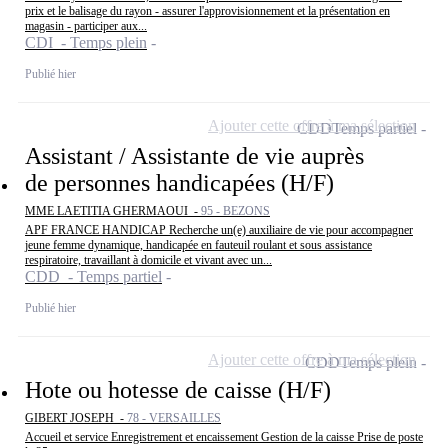
prix et le balisage du rayon - assurer l'approvisionnement et la présentation en
magasin - participer aux...
CDI - Temps plein
Publié hier
Ajouter cette offre à ma sélection
CDD
Temps partiel
Assistant / Assistante de vie auprès
de personnes handicapées (H/F)
MME LAETITIA GHERMAOUI -
95 - BEZONS
APF FRANCE HANDICAP Recherche un(e) auxiliaire de vie pour accompagner
jeune femme dynamique, handicapée en fauteuil roulant et sous assistance
respiratoire, travaillant à domicile et vivant avec un...
CDD - Temps partiel
Publié hier
Ajouter cette offre à ma sélection
CDD
Temps plein
Hote ou hotesse de caisse (H/F)
GIBERT JOSEPH -
78 - VERSAILLES
Accueil et service Enregistrement et encaissement Gestion de la caisse Prise de poste