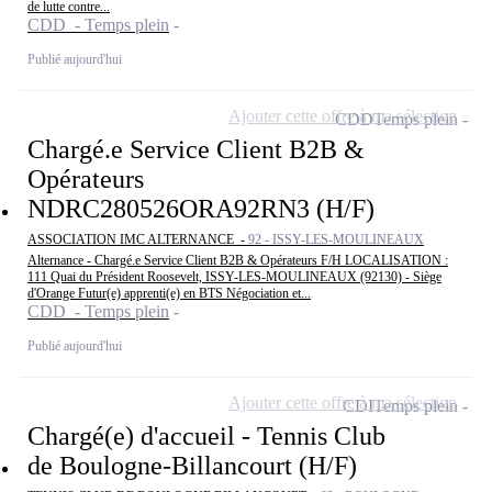
de lutte contre...
CDD - Temps plein
Publié aujourd'hui
Ajouter cette offre à ma sélection
CDD
Temps plein
Chargé.e Service Client B2B &
Opérateurs
NDRC280526ORA92RN3 (H/F)
ASSOCIATION IMC ALTERNANCE -
92 - ISSY-LES-MOULINEAUX
Alternance - Chargé.e Service Client B2B & Opérateurs F/H LOCALISATION :
111 Quai du Président Roosevelt, ISSY-LES-MOULINEAUX (92130) - Siège
d'Orange Futur(e) apprenti(e) en BTS Négociation et...
CDD - Temps plein
Publié aujourd'hui
Ajouter cette offre à ma sélection
CDI
Temps plein
Chargé(e) d'accueil - Tennis Club
de Boulogne-Billancourt (H/F)