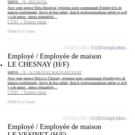
SHIVA -
78 - BOUGIVAL
Avec votre agence Shiva Bougival, rejoignez notre communauté d'employé/es de
maison expérimentés, fier/es de leur métier, dont le professionnalisme mérite ce qu'il
y a de mieux : mieux rémunéré/e,...
CDD - Temps plein
Publié il y a 3 jours
Ajouter cette offre à ma sélection
CDD
Temps plein
Employé / Employée de maison
LE CHESNAY (H/F)
SHIVA -
78 - LE CHESNAY ROCQUENCOURT
Avec votre agence Shiva Le Chesnay, rejoignez notre communauté d'employé/es de
maison expérimentés, fier/es de leur métier, dont le professionnalisme mérite ce qu'il
y a de mieux : mieux rémunéré/e,...
CDD - Temps plein
Publié il y a 3 jours
Ajouter cette offre à ma sélection
CDD
Temps plein
Employé / Employée de maison
LE VESINET (H/F)