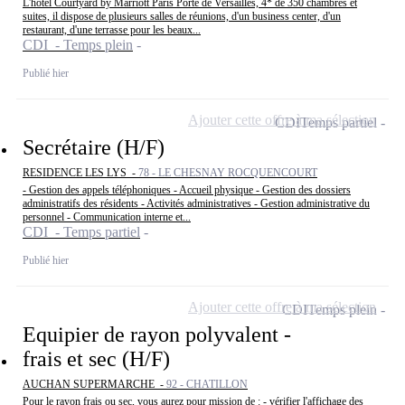
L'hôtel Courtyard by Marriott Paris Porte de Versailles, 4* de 350 chambres et
suites, il dispose de plusieurs salles de réunions, d'un business center, d'un
restaurant, d'une terrasse pour les beaux...
CDI - Temps plein
Publié hier
Ajouter cette offre à ma sélection
CDI
Temps partiel
Secrétaire (H/F)
RESIDENCE LES LYS -
78 - LE CHESNAY ROCQUENCOURT
- Gestion des appels téléphoniques - Accueil physique - Gestion des dossiers
administratifs des résidents - Activités administratives - Gestion administrative du
personnel - Communication interne et...
CDI - Temps partiel
Publié hier
Ajouter cette offre à ma sélection
CDI
Temps plein
Equipier de rayon polyvalent -
frais et sec (H/F)
AUCHAN SUPERMARCHE -
92 - CHATILLON
Pour le rayon frais ou sec, vous aurez pour mission de : - vérifier l'affichage des