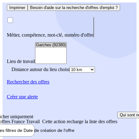
Imprimer
Besoin d'aide sur la recherche d'offres d'emploi ?
Métier, compétence, mot-clé, numéro d'offre
Lieu de travail
Distance autour du lieu choisi
Rechercher
des offres
Créer une alerte
Qui sont n
icher uniquement
 offres France Travail
Cette action recharge la liste des offres
les filtres de
Date de création
de l'offre