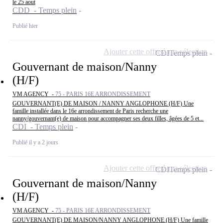
le 25 aout
CDD - Temps plein
Publié hier
Ajouter cette offre à ma sélection
CDI
Temps plein
Gouvernant de maison/Nanny
(H/F)
VM AGENCY -
75 - PARIS 16E ARRONDISSEMENT
GOUVERNANT(E) DE MAISON / NANNY ANGLOPHONE (H/F) Une
famille installée dans le 16e arrondissement de Paris recherche une
nanny/gouvernant(e) de maison pour accompagner ses deux filles, âgées de 5 et...
CDI - Temps plein
Publié il y a 2 jours
Ajouter cette offre à ma sélection
CDI
Temps plein
Gouvernant de maison/Nanny
(H/F)
VM AGENCY -
75 - PARIS 16E ARRONDISSEMENT
GOUVERNANT(E) DE MAISON/NANNY ANGLOPHONE (H/F) Une famille