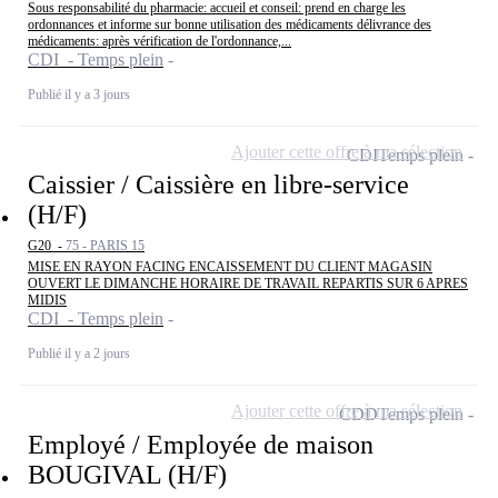
Sous responsabilité du pharmacie: accueil et conseil: prend en charge les
ordonnances et informe sur bonne utilisation des médicaments délivrance des
médicaments: après vérification de l'ordonnance,...
CDI - Temps plein
Publié il y a 3 jours
Ajouter cette offre à ma sélection
CDI
Temps plein
Caissier / Caissière en libre-service
(H/F)
G20 -
75 - PARIS 15
MISE EN RAYON FACING ENCAISSEMENT DU CLIENT MAGASIN
OUVERT LE DIMANCHE HORAIRE DE TRAVAIL REPARTIS SUR 6 APRES
MIDIS
CDI - Temps plein
Publié il y a 2 jours
Ajouter cette offre à ma sélection
CDD
Temps plein
Employé / Employée de maison
BOUGIVAL (H/F)