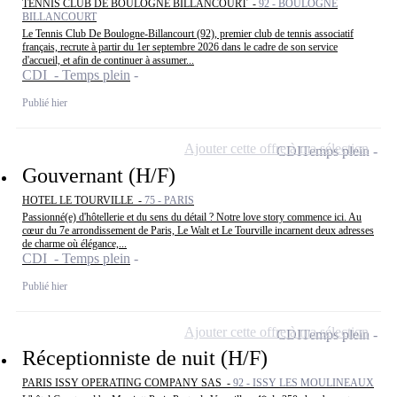
TENNIS CLUB DE BOULOGNE BILLANCOURT -
92 - BOULOGNE
BILLANCOURT
Le Tennis Club De Boulogne-Billancourt (92), premier club de tennis associatif
français, recrute à partir du 1er septembre 2026 dans le cadre de son service
d'accueil, et afin de continuer à assumer...
CDI - Temps plein
Publié hier
Ajouter cette offre à ma sélection
CDI
Temps plein
Gouvernant (H/F)
HOTEL LE TOURVILLE -
75 - PARIS
Passionné(e) d'hôtellerie et du sens du détail ? Notre love story commence ici. Au
cœur du 7e arrondissement de Paris, Le Walt et Le Tourville incarnent deux adresses
de charme où élégance,...
CDI - Temps plein
Publié hier
Ajouter cette offre à ma sélection
CDI
Temps plein
Réceptionniste de nuit (H/F)
PARIS ISSY OPERATING COMPANY SAS -
92 - ISSY LES MOULINEAUX