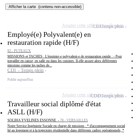
Afficher la carte
(contenu non-accessible)
Ajouter cette offre à ma sélection
CDI
Temps plein
Employé(e) Polyvalent(e) en
restauration rapide (H/F)
92 - PUTEAUX
MISSIONS et TACHES : L'équipier-e polyvalent-e de restauration rapide : - Peut
travailler en caisse, en salle ou dans les cuisines. Il-elle assure alors différentes
missions comme les taches de...
CDI - Temps plein
Publié aujourd'hui
Ajouter cette offre à ma sélection
CDD
Temps plein
Travailleur social diplômé d'état
ASLL (H/F)
SOLIHA YVELINES ESSONNE -
78 - VERSAILLES
Notre Service Ingénierie Sociale en charge de missions : * d'accompagnement social
lié au logement et à la trajectoire résidentielle dans différents cadres opérationnels, *