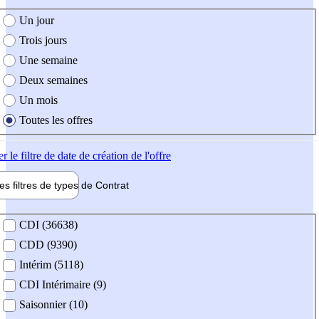
e création de l'offre
Un jour
Trois jours
Une semaine
Deux semaines
Un mois
Toutes les offres
er
le filtre de date de création de l'offre
les filtres de types de
Contrat
de contrat
CDI (36638)
CDD (9390)
Intérim (5118)
CDI Intérimaire (9)
Saisonnier (10)