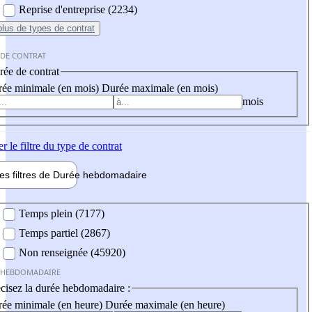
Reprise d'entreprise (2234)
plus
de types de contrat
 DE CONTRAT
ée de contrat
ée minimale (en mois)
Durée maximale (en mois)
mois
er
le filtre du type de contrat
les filtres de
Durée hebdo
madaire
 hebdomadaire
Temps plein (7177)
Temps partiel (2867)
Non renseignée (45920)
 HEBDOMADAIRE
cisez la durée hebdomadaire :
ée minimale (en heure)
Durée maximale (en heure)