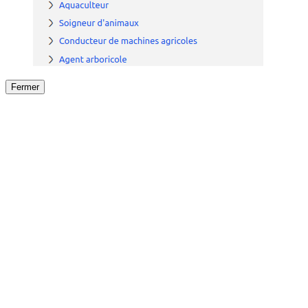
Fermer
Fermer
le détail de l'offre
/
Offre
sur
Offre précéden