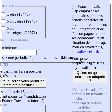
IFICATION
par France travail,
Cap emploi et ses
Cadre (13445)
partenaires pour ses
actions concrètes en
Non cadre (19948)
faveur du recrutement,
Non
de l’intégration et de
renseignée (22571)
l’accompagnement de
ses collaborateurs en
IRE BRUT MINIMUM
situation de handicap.
Pour en savoir plus,
re minimum
consultez cet article
.
ssez une périodicité pour le salaire saisi
Entreprise
adaptée (20
[[missing
NITÉS
key: resultats]]
)
z parmi les 1ers à postuler
Qu'est-ce qu'une
4)
résultats
entreprise adaptée
?
urquoi serez-vous parmi les
premiers à postuler ?
L'entreprise adaptée
es de plus de 15 jours,
permet à un travailleur
tant moins de 4 candidatures
en situation de
t France Travail est informé)
handicap d'exercer
ICAP
une activité