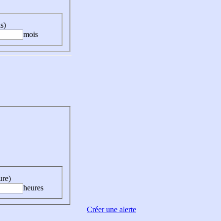
s)
mois
ure)
heures
Créer une alerte