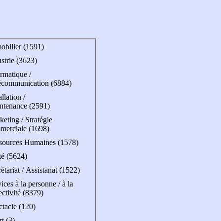
obilier (1591)
strie (3623)
rmatique /
écommunication (6884)
allation /
ntenance (2591)
eting / Stratégie
merciale (1698)
sources Humaines (1578)
té (5624)
étariat / Assistanat (1522)
ices à la personne / à la
ectivité (8379)
ctacle (120)
t (3)