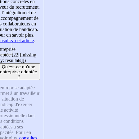
tions concrètes en
veur du recrutement,
 l’intégration et de
’accompagnement de
s collaborateurs en
tuation de handicap.
ur en savoir plus,
nsultez cet article
.
treprise
aptée (22
[[missing
y: resultats]]
)
Qu'est-ce qu'une
entreprise adaptée
?
entreprise adaptée
rmet à un travailleur
 situation de
ndicap d'exercer
e activité
ofessionnelle dans
s conditions
aptées à ses
pacités. Pour en
voir plus,
consultez