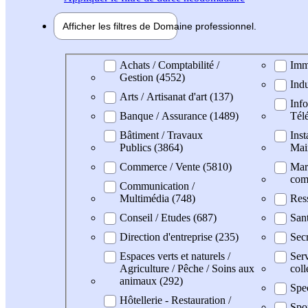
Afficher les filtres de
Domaine pro
fessionnel
Domaine professionel
Achats / Comptabilité /
Imm
Gestion (4552)
Indu
Arts / Artisanat d'art (137)
Info
Banque / Assurance (1489)
Tél
Bâtiment / Travaux
Inst
Publics (3864)
Mai
Commerce / Vente (5810)
Mark
com
Communication /
Multimédia (748)
Res
Conseil / Etudes (687)
San
Direction d'entreprise (235)
Secr
Espaces verts et naturels /
Serv
Agriculture / Pêche / Soins aux
coll
animaux (292)
Spe
Hôtellerie - Restauration /
Spor