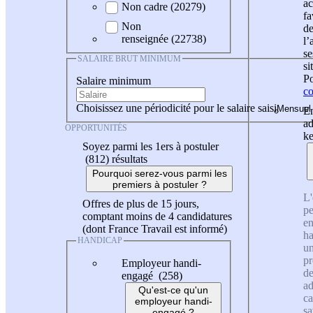
ac
Non cadre (20279)
fa
Non
de
renseignée (22738)
l
se
SALAIRE BRUT MINIMUM
si
Po
Salaire minimum
co
Choisissez une périodicité pour le salaire saisi
En
ad
OPPORTUNITÉS
ke
Soyez parmi les 1ers à postuler
(812)
résultats
Pourquoi serez-vous parmi les
premiers à postuler ?
L'
Offres de plus de 15 jours,
pe
comptant moins de 4 candidatures
en
(dont France Travail est informé)
ha
HANDICAP
un
pr
Employeur handi-
de
engagé (258)
ad
Qu'est-ce qu'un
ca
employeur handi-
sa
engagé ?