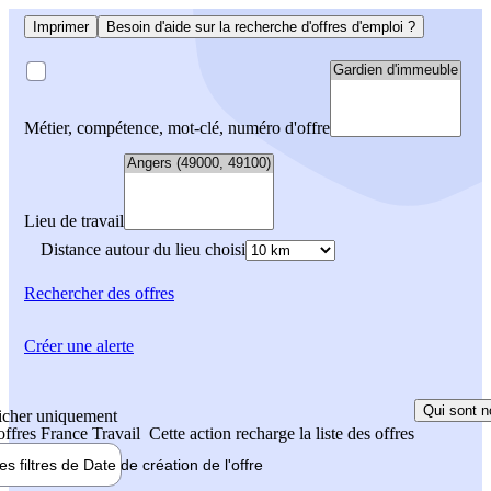
Imprimer
Besoin d'aide sur la recherche d'offres d'emploi ?
Métier, compétence, mot-clé, numéro d'offre
Lieu de travail
Distance autour du lieu choisi
Rechercher
des offres
Créer une alerte
Qui sont n
icher uniquement
 offres France Travail
Cette action recharge la liste des offres
les filtres de
Date de création
de l'offre