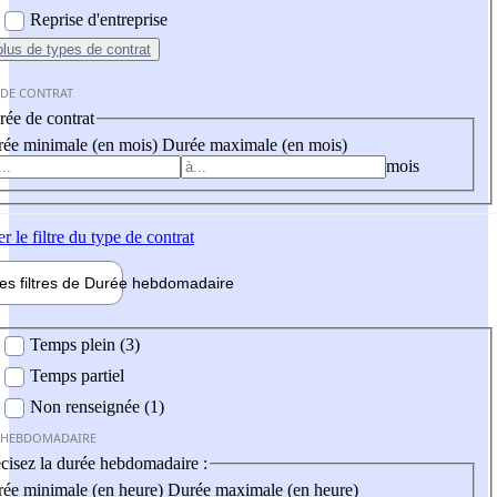
Reprise d'entreprise
plus
de types de contrat
 DE CONTRAT
ée de contrat
ée minimale (en mois)
Durée maximale (en mois)
mois
er
le filtre du type de contrat
les filtres de
Durée hebdo
madaire
 hebdomadaire
Temps plein (3)
Temps partiel
Non renseignée (1)
 HEBDOMADAIRE
cisez la durée hebdomadaire :
ée minimale (en heure)
Durée maximale (en heure)