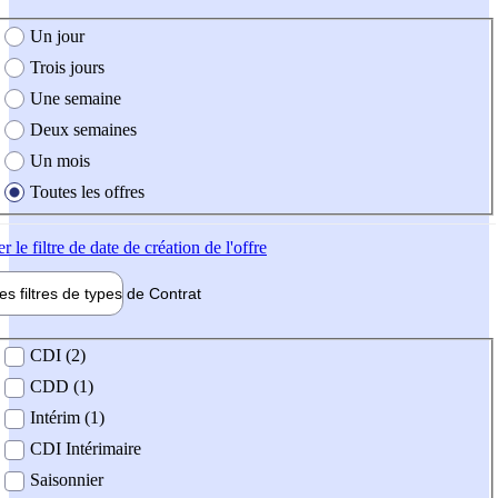
e création de l'offre
Un jour
Trois jours
Une semaine
Deux semaines
Un mois
Toutes les offres
er
le filtre de date de création de l'offre
les filtres de types de
Contrat
de contrat
CDI (2)
CDD (1)
Intérim (1)
CDI Intérimaire
Saisonnier