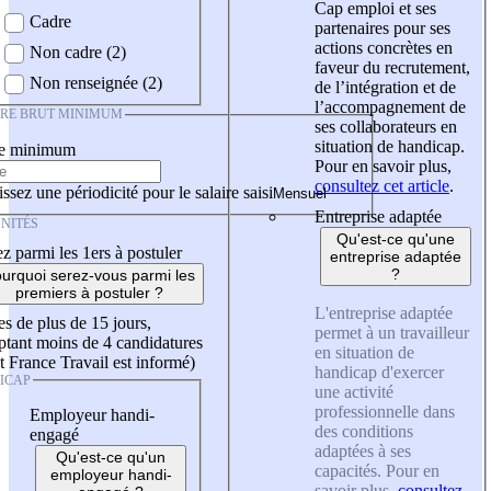
Cap emploi et ses
Cadre
partenaires pour ses
actions concrètes en
Non cadre (2)
faveur du recrutement,
Non renseignée (2)
de l’intégration et de
l’accompagnement de
IRE BRUT MINIMUM
ses collaborateurs en
situation de handicap.
re minimum
Pour en savoir plus,
consultez cet article
.
ssez une périodicité pour le salaire saisi
Entreprise adaptée
NITÉS
Qu'est-ce qu'une
z parmi les 1ers à postuler
entreprise adaptée
?
urquoi serez-vous parmi les
premiers à postuler ?
L'entreprise adaptée
es de plus de 15 jours,
permet à un travailleur
tant moins de 4 candidatures
en situation de
t France Travail est informé)
handicap d'exercer
ICAP
une activité
professionnelle dans
Employeur handi-
des conditions
engagé
adaptées à ses
Qu'est-ce qu'un
capacités. Pour en
employeur handi-
savoir plus,
consultez