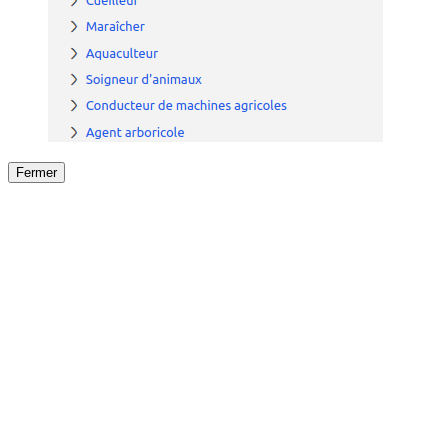
Fermer
Fermer
le détail de l'offre
/
Offre
sur
Offre précéden