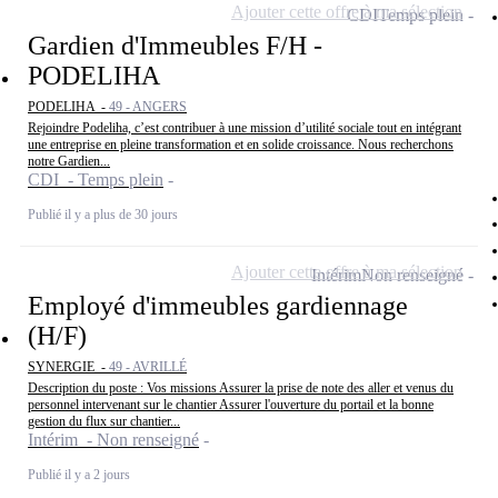
Ajouter cette offre à ma sélection
CDI
Temps plein
Gardien d'Immeubles F/H -
PODELIHA
PODELIHA -
49 - ANGERS
Rejoindre Podeliha, c’est contribuer à une mission d’utilité sociale tout en intégrant
une entreprise en pleine transformation et en solide croissance. Nous recherchons
notre Gardien...
CDI - Temps plein
Publié il y a plus de 30 jours
Ajouter cette offre à ma sélection
Intérim
Non renseigné
Employé d'immeubles gardiennage
(H/F)
SYNERGIE -
49 - AVRILLÉ
Description du poste : Vos missions Assurer la prise de note des aller et venus du
personnel intervenant sur le chantier Assurer l'ouverture du portail et la bonne
gestion du flux sur chantier...
Intérim - Non renseigné
Publié il y a 2 jours