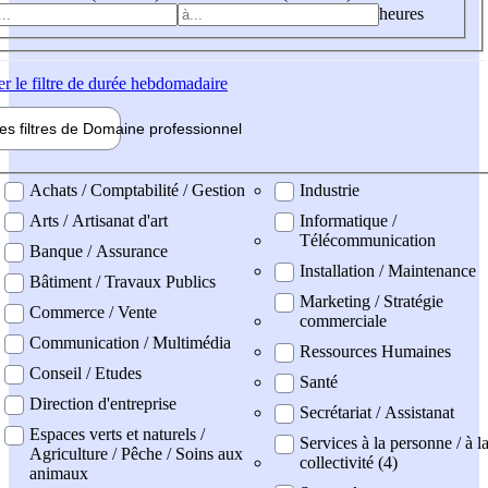
heures
er
le filtre de durée hebdomadaire
les filtres de
Domaine pro
fessionnel
ne professionel
Achats / Comptabilité / Gestion
Industrie
Arts / Artisanat d'art
Informatique /
Télécommunication
Banque / Assurance
Installation / Maintenance
Bâtiment / Travaux Publics
Marketing / Stratégie
Commerce / Vente
commerciale
Communication / Multimédia
Ressources Humaines
Conseil / Etudes
Santé
Direction d'entreprise
Secrétariat / Assistanat
Espaces verts et naturels /
Services à la personne / à l
Agriculture / Pêche / Soins aux
collectivité (4)
animaux