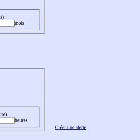
s)
mois
ure)
heures
Créer une alerte