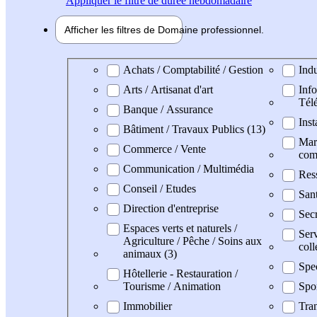
Appliquer
le filtre de durée hebdomadaire
Afficher les filtres de
Domaine pro
fessionnel
Domaine professionel
Achats / Comptabilité / Gestion
Indu
Arts / Artisanat d'art
Info
Tél
Banque / Assurance
Inst
Bâtiment / Travaux Publics (13)
Mark
Commerce / Vente
com
Communication / Multimédia
Res
Conseil / Etudes
San
Direction d'entreprise
Secr
Espaces verts et naturels /
Serv
Agriculture / Pêche / Soins aux
coll
animaux (3)
Spe
Hôtellerie - Restauration /
Tourisme / Animation
Spo
Immobilier
Tran