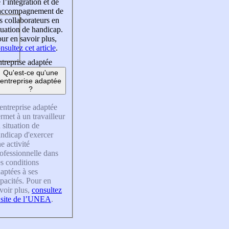
 l’intégration et de
’accompagnement de
s collaborateurs en
tuation de handicap.
ur en savoir plus,
nsultez cet article
.
treprise adaptée
Qu'est-ce qu'une
entreprise adaptée
?
entreprise adaptée
rmet à un travailleur
 situation de
ndicap d'exercer
e activité
ofessionnelle dans
s conditions
aptées à ses
pacités. Pour en
voir plus,
consultez
 site de l’UNEA
.