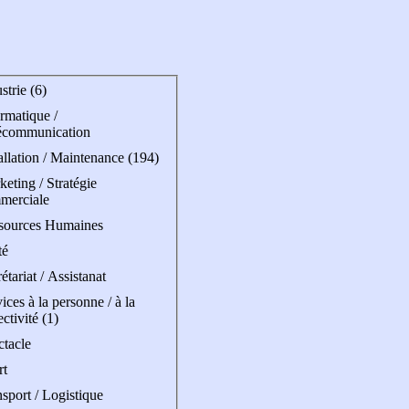
strie (6)
rmatique /
écommunication
allation / Maintenance (194)
eting / Stratégie
merciale
sources Humaines
té
étariat / Assistanat
ices à la personne / à la
ectivité (1)
ctacle
rt
sport / Logistique