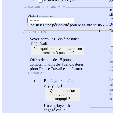
de
l
SALAIRE BRUT MINIMUM
se
si
Salaire minimum
Po
co
Choisissez une périodicité pour le salaire saisi
En
OPPORTUNITÉS
Soyez parmi les 1ers à postuler
(11)
résultats
Pourquoi serez-vous parmi les
L'
premiers à postuler ?
pe
Offres de plus de 15 jours,
en
comptant moins de 4 candidatures
ha
(dont France Travail est informé)
un
HANDICAP
pr
de
Employeur handi-
ad
engagé (2)
ca
Qu'est-ce qu'un
sa
employeur handi-
le
engagé ?
Un employeur handi-
engagé est un