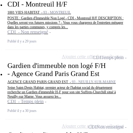
CDI - Montreuil H/F
1001 VIES HABITAT -
93 - MONTREUIL
POSTE : Gardien d'Immeuble Non Logé - CDI - Montreuil H/F DESCRIPTION :
Quelles seront vos futures missions ? - Vous vous chargerez de l'entretien ménager
dans les parties communes, y compris les...
CDI - Non renseigné
Publié il y a 29 jours
Ajouter cette offre à ma sélection
CDI
Temps plein
Gardien d'immeuble non logé F/H
- Agence Grand Paris Grand Est
AGENCE GRAND PARIS GRAND EST -
93 - NEUILLY-SUR-MARNE
Seine Saint-Denis Habitat, premier acteur de l'habitat social du département
recherche un Gardien d'immeuble H-F pour son site Suffren-Churchill situé à
Neuilly-sur Marne. Vous assurez les...
CDI - Temps plein
Publié il y a 30 jours
Ajouter cette offre à ma sélection
CDI
Non renseigné