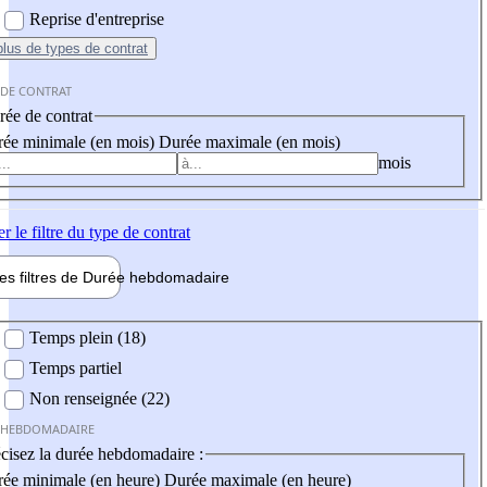
Reprise d'entreprise
plus
de types de contrat
 DE CONTRAT
ée de contrat
ée minimale (en mois)
Durée maximale (en mois)
mois
er
le filtre du type de contrat
les filtres de
Durée hebdo
madaire
 hebdomadaire
Temps plein (18)
Temps partiel
Non renseignée (22)
 HEBDOMADAIRE
cisez la durée hebdomadaire :
ée minimale (en heure)
Durée maximale (en heure)