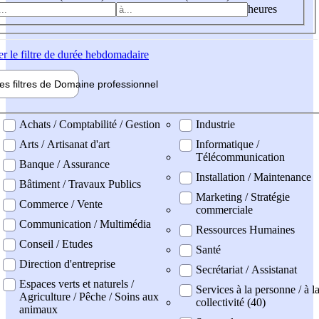
heures
er
le filtre de durée hebdomadaire
les filtres de
Domaine pro
fessionnel
ne professionel
Achats / Comptabilité / Gestion
Industrie
Arts / Artisanat d'art
Informatique /
Télécommunication
Banque / Assurance
Installation / Maintenance
Bâtiment / Travaux Publics
Marketing / Stratégie
Commerce / Vente
commerciale
Communication / Multimédia
Ressources Humaines
Conseil / Etudes
Santé
Direction d'entreprise
Secrétariat / Assistanat
Espaces verts et naturels /
Services à la personne / à l
Agriculture / Pêche / Soins aux
collectivité (40)
animaux