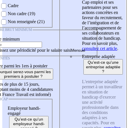
Cap emploi et ses
Cadre
partenaires pour ses
actions concrètes en
Non cadre (19)
faveur du recrutement,
Non renseignée (21)
de l’intégration et de
l’accompagnement de
IRE BRUT MINIMUM
ses collaborateurs en
situation de handicap.
re minimum
Pour en savoir plus,
consultez cet article
.
ssez une périodicité pour le salaire saisi
Entreprise adaptée
NITÉS
Qu'est-ce qu'une
z parmi les 1ers à postuler
entreprise adaptée
?
urquoi serez-vous parmi les
premiers à postuler ?
L'entreprise adaptée
es de plus de 15 jours,
permet à un travailleur
tant moins de 4 candidatures
en situation de
t France Travail est informé)
handicap d'exercer
ICAP
une activité
professionnelle dans
Employeur handi-
des conditions
engagé
adaptées à ses
Qu'est-ce qu'un
capacités. Pour en
employeur handi-
savoir plus,
consultez