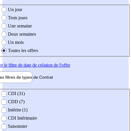
e création de l'offre
Un jour
Trois jours
Une semaine
Deux semaines
Un mois
Toutes les offres
er
le filtre de date de création de l'offre
les filtres de types de
Contrat
de contrat
CDI (31)
CDD (7)
Intérim (1)
CDI Intérimaire
Saisonnier