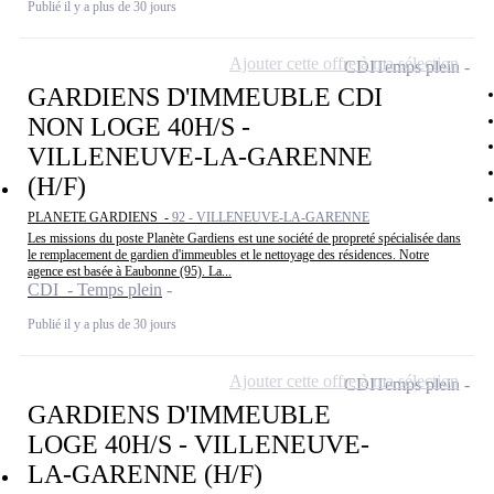
Publié il y a plus de 30 jours
Ajouter cette offre à ma sélection
CDI
Temps plein
GARDIENS D'IMMEUBLE CDI
NON LOGE 40H/S -
VILLENEUVE-LA-GARENNE
(H/F)
PLANETE GARDIENS -
92 - VILLENEUVE-LA-GARENNE
Les missions du poste Planète Gardiens est une société de propreté spécialisée dans
le remplacement de gardien d'immeubles et le nettoyage des résidences. Notre
agence est basée à Eaubonne (95). La...
CDI - Temps plein
Publié il y a plus de 30 jours
Ajouter cette offre à ma sélection
CDI
Temps plein
GARDIENS D'IMMEUBLE
LOGE 40H/S - VILLENEUVE-
LA-GARENNE (H/F)