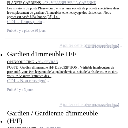
PLANETE GARDIENS -
92 - VILLENEUVE-LA-GARENNE
Les missions du poste Planète Gardiens est une société de propreté spécialisée dans
le remplacement de gardien d'immeubles et le nettoyage des résidences. Notre
agence est basée à Eaubonne (95). La...
CDI - Temps plein
Publié il y a plus de 30 jours
Ajouter cette offre à ma sélection
CDI
Non renseigné
Gardien d'Immeuble H/F
OPENSOURCING -
93 - SEVRAN
POSTE : Gardien d'Immeuble H/F DESCRIPTION : Véritable interlocuteur de
proximité, vous êtes le garant de la qualité de vie au sein de la résidence. À ce titre,
vous : * Assurez l'entretien des...
CDI - Non renseigné
Publié il y a 3 jours
Ajouter cette offre à ma sélection
CDI
Non renseigné
Gardien / Gardienne d'immeuble
(H/F)