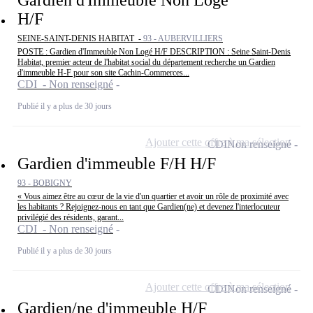
Gardien d'Immeuble Non Logé
H/F
SEINE-SAINT-DENIS HABITAT -
93 - AUBERVILLIERS
POSTE : Gardien d'Immeuble Non Logé H/F DESCRIPTION : Seine Saint-Denis
Habitat, premier acteur de l'habitat social du département recherche un Gardien
d'immeuble H-F pour son site Cachin-Commerces...
CDI - Non renseigné
Publié il y a plus de 30 jours
Ajouter cette offre à ma sélection
CDI
Non renseigné
Gardien d'immeuble F/H H/F
93 - BOBIGNY
« Vous aimez être au cœur de la vie d'un quartier et avoir un rôle de proximité avec
les habitants ? Rejoignez-nous en tant que Gardien(ne) et devenez l'interlocuteur
privilégié des résidents, garant...
CDI - Non renseigné
Publié il y a plus de 30 jours
Ajouter cette offre à ma sélection
CDI
Non renseigné
Gardien/ne d'immeuble H/F