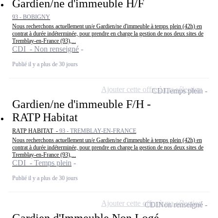
Gardien/ne d'immeuble H/F
93 - BOBIGNY
Nous recherchons actuellement un/e Gardien/ne d'immeuble à temps plein (42h) en
contrat à durée indéterminée, pour prendre en charge la gestion de nos deux sites de
Tremblay-en-France (93),...
CDI - Non renseigné
Publié il y a plus de 30 jours
Ajouter cette offre à ma sélection
CDI
Temps plein
Gardien/ne d'immeuble F/H -
RATP Habitat
RATP HABITAT -
93 - TREMBLAY-EN-FRANCE
Nous recherchons actuellement un/e Gardien/ne d'immeuble à temps plein (42h) en
contrat à durée indéterminée, pour prendre en charge la gestion de nos deux sites de
Tremblay-en-France (93),...
CDI - Temps plein
Publié il y a plus de 30 jours
Ajouter cette offre à ma sélection
CDI
Non renseigné