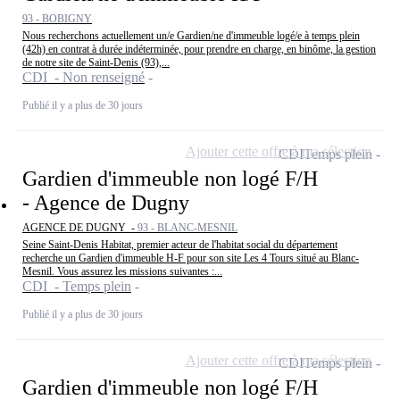
93 - BOBIGNY
Nous recherchons actuellement un/e Gardien/ne d'immeuble logé/e à temps plein
(42h) en contrat à durée indéterminée, pour prendre en charge, en binôme, la gestion
de notre site de Saint-Denis (93),...
CDI - Non renseigné
Publié il y a plus de 30 jours
Ajouter cette offre à ma sélection
CDI
Temps plein
Gardien d'immeuble non logé F/H
- Agence de Dugny
AGENCE DE DUGNY -
93 - BLANC-MESNIL
Seine Saint-Denis Habitat, premier acteur de l'habitat social du département
recherche un Gardien d'immeuble H-F pour son site Les 4 Tours situé au Blanc-
Mesnil. Vous assurez les missions suivantes :...
CDI - Temps plein
Publié il y a plus de 30 jours
Ajouter cette offre à ma sélection
CDI
Temps plein
Gardien d'immeuble non logé F/H