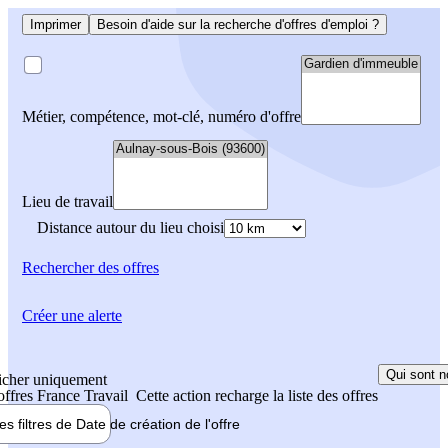
Imprimer
Besoin d'aide sur la recherche d'offres d'emploi ?
Métier, compétence, mot-clé, numéro d'offre
Lieu de travail
Distance autour du lieu choisi
Rechercher
des offres
Créer une alerte
Qui sont n
icher uniquement
 offres France Travail
Cette action recharge la liste des offres
les filtres de
Date de création
de l'offre