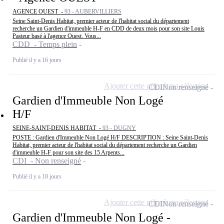
AGENCE OUEST -
93 - AUBERVILLIERS
Seine Saint-Denis Habitat, premier acteur de l'habitat social du département
recherche un Gardien d'immeuble H-F en CDD de deux mois pour son site Louis
Pasteur basé à l'agence Ouest. Vous...
CDD - Temps plein
Publié il y a 16 jours
Ajouter cette offre à ma sélection
CDI
Non renseigné
Gardien d'Immeuble Non Logé
H/F
SEINE-SAINT-DENIS HABITAT -
93 - DUGNY
POSTE : Gardien d'Immeuble Non Logé H/F DESCRIPTION : Seine Saint-Denis
Habitat, premier acteur de l'habitat social du département recherche un Gardien
d'immeuble H-F pour son site des 15 Arpents...
CDI - Non renseigné
Publié il y a 18 jours
Ajouter cette offre à ma sélection
CDI
Non renseigné
Gardien d'Immeuble Non Logé -