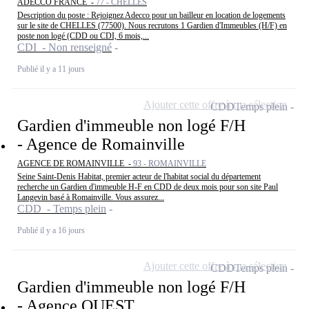
ADECCO FRANCE -
77 - CHELLES
Description du poste : Rejoignez Adecco pour un bailleur en location de logements
sur le site de CHELLES (77500). Nous recrutons 1 Gardien d'Immeubles (H/F) en
poste non logé (CDD ou CDI, 6 mois,...
CDI - Non renseigné
Publié il y a 11 jours
Ajouter cette offre à ma sélection
CDD
Temps plein
Gardien d'immeuble non logé F/H
- Agence de Romainville
AGENCE DE ROMAINVILLE -
93 - ROMAINVILLE
Seine Saint-Denis Habitat, premier acteur de l'habitat social du département
recherche un Gardien d'immeuble H-F en CDD de deux mois pour son site Paul
Langevin basé à Romainville. Vous assurez...
CDD - Temps plein
Publié il y a 16 jours
Ajouter cette offre à ma sélection
CDD
Temps plein
Gardien d'immeuble non logé F/H
- Agence OUEST