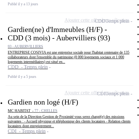
Publié il y a 13 jours
Ajouter cette offre à ma sélection
CDD
Temps plein
Gardien(ne) d'Immeubles (H/F) -
CDD (3 mois) - Aubervilliers (93)
93 - AUBERVILLIERS
ENTREPRISE COSIVIA est une entreprise sociale pour l'habitat centenaire de 135
collaborateurs dont l'ensemble du patrimoine (8 000 logements sociaux et 1 000
logements intermédiaires) est situé en...
CDD - Temps plein
Publié il y a 5 jours
Ajouter cette offre à ma sélection
CDI
Temps plein
Gardien non logé (H/F)
MC HABITAT -
77 - CHELLES
Au sein de la Direction Gestion de Proximité vous serez chargé(e) des missions
suivantes : - Accueil physique et téléphonique des clients locataires - Relation clients
locataires dont enregistrement...
CDI - Temps plein