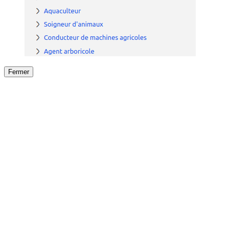
Fermer
Fermer
le détail de l'offre
/
Offre
sur
Offre précéden