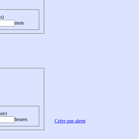
s)
mois
ure)
heures
Créer une alerte