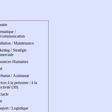
strie
rmatique /
écommunication
allation / Maintenance
eting / Stratégie
merciale
sources Humaines
té
étariat / Assistanat
ices à la personne / à la
ectivité (30)
ctacle
rt
sport / Logistique