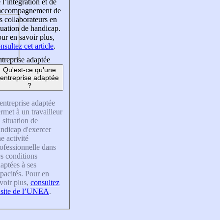
 l’intégration et de
’accompagnement de
s collaborateurs en
tuation de handicap.
ur en savoir plus,
nsultez cet article
.
treprise adaptée
Qu'est-ce qu'une
entreprise adaptée
?
entreprise adaptée
rmet à un travailleur
 situation de
ndicap d'exercer
e activité
ofessionnelle dans
s conditions
aptées à ses
pacités. Pour en
voir plus,
consultez
 site de l’UNEA
.