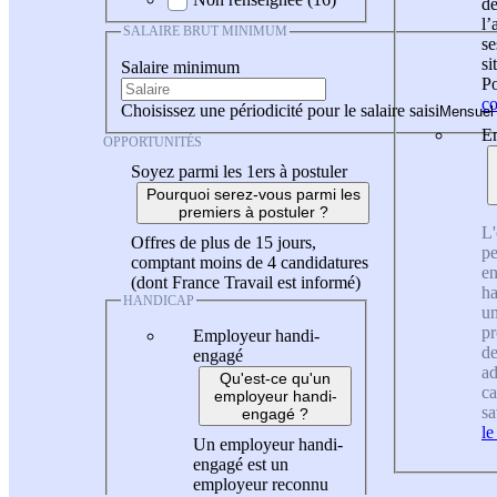
de
l
SALAIRE BRUT MINIMUM
se
si
Salaire minimum
Po
co
Choisissez une périodicité pour le salaire saisi
En
OPPORTUNITÉS
Soyez parmi les 1ers à postuler
Pourquoi serez-vous parmi les
premiers à postuler ?
L'
Offres de plus de 15 jours,
pe
comptant moins de 4 candidatures
en
(dont France Travail est informé)
ha
HANDICAP
un
pr
Employeur handi-
de
engagé
ad
Qu'est-ce qu'un
ca
employeur handi-
sa
engagé ?
le
Un employeur handi-
engagé est un
employeur reconnu