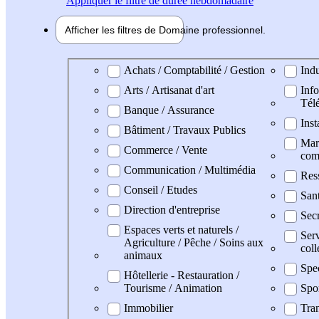
Appliquer
le filtre de durée hebdomadaire
Afficher les filtres de
Domaine pro
fessionnel
Domaine professionel
Achats / Comptabilité / Gestion
Indu
Arts / Artisanat d'art
Info
Tél
Banque / Assurance
Inst
Bâtiment / Travaux Publics
Mark
Commerce / Vente
com
Communication / Multimédia
Res
Conseil / Etudes
San
Direction d'entreprise
Secr
Espaces verts et naturels /
Serv
Agriculture / Pêche / Soins aux
coll
animaux
Spe
Hôtellerie - Restauration /
Tourisme / Animation
Spo
Immobilier
Tran