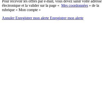
Pour recevoir les offres par e-mail, vous devez saisir votre adresse
électronique et la valider sur la page «
Mes coordonnées
» de la
rubrique « Mon compte »
Annuler
Enregistrer mon alerte
Enregistrer
mon alerte