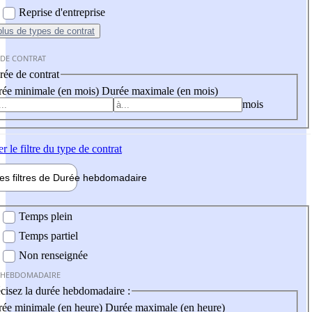
Reprise d'entreprise
plus
de types de contrat
 DE CONTRAT
ée de contrat
ée minimale (en mois)
Durée maximale (en mois)
mois
er
le filtre du type de contrat
les filtres de
Durée hebdo
madaire
 hebdomadaire
Temps plein
Temps partiel
Non renseignée
 HEBDOMADAIRE
cisez la durée hebdomadaire :
ée minimale (en heure)
Durée maximale (en heure)