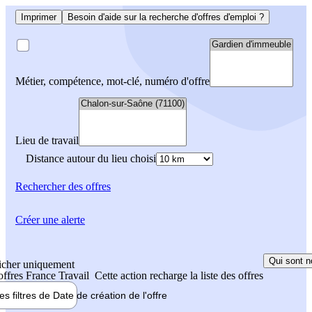
Imprimer
Besoin d'aide sur la recherche d'offres d'emploi ?
Métier, compétence, mot-clé, numéro d'offre
Lieu de travail
Distance autour du lieu choisi
Rechercher
des offres
Créer une alerte
Qui sont n
icher uniquement
 offres France Travail
Cette action recharge la liste des offres
les filtres de
Date de création
de l'offre