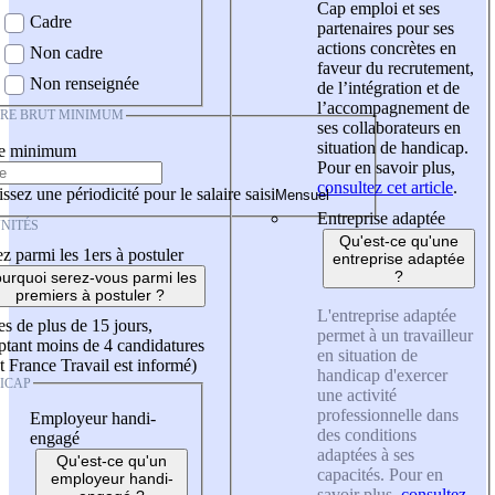
Cap emploi et ses
Cadre
partenaires pour ses
actions concrètes en
Non cadre
faveur du recrutement,
Non renseignée
de l’intégration et de
l’accompagnement de
IRE BRUT MINIMUM
ses collaborateurs en
situation de handicap.
re minimum
Pour en savoir plus,
consultez cet article
.
ssez une périodicité pour le salaire saisi
Entreprise adaptée
NITÉS
Qu'est-ce qu'une
z parmi les 1ers à postuler
entreprise adaptée
?
urquoi serez-vous parmi les
premiers à postuler ?
L'entreprise adaptée
es de plus de 15 jours,
permet à un travailleur
tant moins de 4 candidatures
en situation de
t France Travail est informé)
handicap d'exercer
ICAP
une activité
professionnelle dans
Employeur handi-
des conditions
engagé
adaptées à ses
Qu'est-ce qu'un
capacités. Pour en
employeur handi-
savoir plus,
consultez