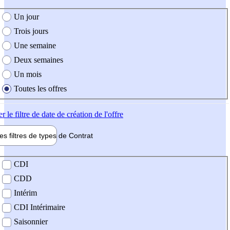
e création de l'offre
Un jour
Trois jours
Une semaine
Deux semaines
Un mois
Toutes les offres
er
le filtre de date de création de l'offre
les filtres de types de
Contrat
de contrat
CDI
CDD
Intérim
CDI Intérimaire
Saisonnier