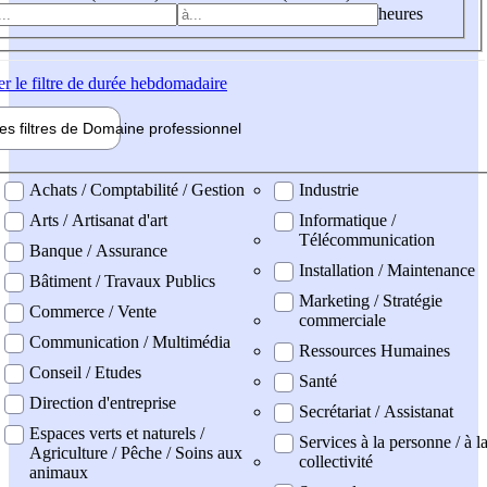
heures
er
le filtre de durée hebdomadaire
les filtres de
Domaine pro
fessionnel
ne professionel
Achats / Comptabilité / Gestion
Industrie
Arts / Artisanat d'art
Informatique /
Télécommunication
Banque / Assurance
Installation / Maintenance
Bâtiment / Travaux Publics
Marketing / Stratégie
Commerce / Vente
commerciale
Communication / Multimédia
Ressources Humaines
Conseil / Etudes
Santé
Direction d'entreprise
Secrétariat / Assistanat
Espaces verts et naturels /
Services à la personne / à l
Agriculture / Pêche / Soins aux
collectivité
animaux