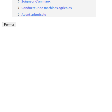
Fermer
Fermer
le détail de l'offre
/
Offre
sur
Offre précéden