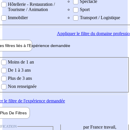
Spectacle
Hôtellerie - Restauration /
Tourisme / Animation
Sport
Immobilier
Transport / Logistique
Appliquer
le filtre du domaine professi
es filtres liés à l'
Expérience
demandée
ience demandée
Moins de 1 an
De 1 à 3 ans
Plus de 3 ans
Non renseignée
er
le filtre de l'expérience demandée
Plus De
Filtres
IFICATION
par France travail,