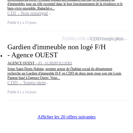
d'immeubles joue un rôle essentiel dans le bon fonctionnement de la résidence et le
bien-vivre ensemble. Rattaché-e...
CDI - Non renseigné
Publié il y a 13 jours
Ajouter cette offre à ma sélection
CDD
Temps plein
Gardien d'immeuble non logé F/H
- Agence OUEST
AGENCE OUEST -
93 - AUBERVILLIERS
Seine Saint-Denis Habitat, premier acteur de l'habitat social du département
recherche un Gardien d'immeuble H-F en CDD de deux mois pour son site Louis
Pasteur basé à l'agence Ouest. Vous...
CDD - Temps plein
Publié il y a 14 jours
Afficher les 20 offres suivantes