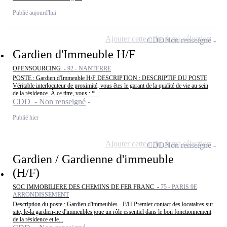
Publié aujourd'hui
Ajouter cette offre à ma sélection
CDD
Non renseigné
Gardien d'Immeuble H/F
OPENSOURCING -
92 - NANTERRE
POSTE : Gardien d'Immeuble H/F DESCRIPTION : DESCRIPTIF DU POSTE
Véritable interlocuteur de proximité, vous êtes le garant de la qualité de vie au sein
de la résidence. À ce titre, vous : *...
CDD - Non renseigné
Publié hier
Ajouter cette offre à ma sélection
CDD
Non renseigné
Gardien / Gardienne d'immeuble
(H/F)
SOC IMMOBILIERE DES CHEMINS DE FER FRANC -
75 - PARIS 9E
ARRONDISSEMENT
Description du poste : Gardien d'immeubles - F/H Premier contact des locataires sur
site, le-la gardien-ne d'immeubles joue un rôle essentiel dans le bon fonctionnement
de la résidence et le...