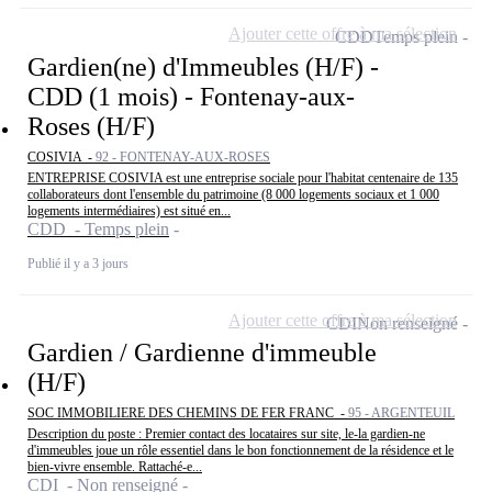
Ajouter cette offre à ma sélection
CDD
Temps plein
Gardien(ne) d'Immeubles (H/F) -
CDD (1 mois) - Fontenay-aux-
Roses (H/F)
COSIVIA -
92 - FONTENAY-AUX-ROSES
ENTREPRISE COSIVIA est une entreprise sociale pour l'habitat centenaire de 135
collaborateurs dont l'ensemble du patrimoine (8 000 logements sociaux et 1 000
logements intermédiaires) est situé en...
CDD - Temps plein
Publié il y a 3 jours
Ajouter cette offre à ma sélection
CDI
Non renseigné
Gardien / Gardienne d'immeuble
(H/F)
SOC IMMOBILIERE DES CHEMINS DE FER FRANC -
95 - ARGENTEUIL
Description du poste : Premier contact des locataires sur site, le-la gardien-ne
d'immeubles joue un rôle essentiel dans le bon fonctionnement de la résidence et le
bien-vivre ensemble. Rattaché-e...
CDI - Non renseigné