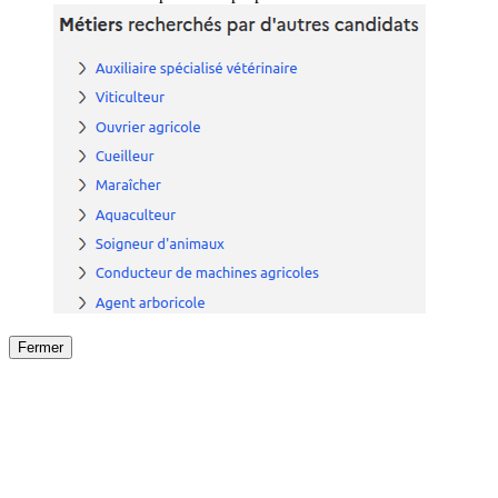
Fermer
Fermer
le détail de l'offre
/
Offre
sur
Offre précéden