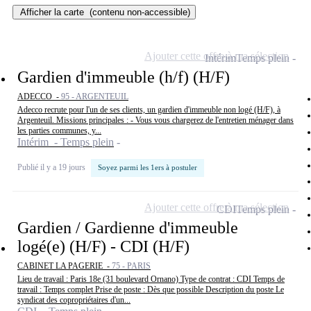
Afficher la carte
(contenu non-accessible)
Ajouter cette offre à ma sélection
Intérim
Temps plein
Gardien d'immeuble (h/f) (H/F)
ADECCO -
95 - ARGENTEUIL
Adecco recrute pour l'un de ses clients, un gardien d'immeuble non logé (H/F), à
Argenteuil. Missions principales : - Vous vous chargerez de l'entretien ménager dans
les parties communes, y...
Intérim - Temps plein
Publié il y a 19 jours
Soyez parmi les 1ers à postuler
Ajouter cette offre à ma sélection
CDI
Temps plein
Gardien / Gardienne d'immeuble
logé(e) (H/F) - CDI (H/F)
CABINET LA PAGERIE -
75 - PARIS
Lieu de travail : Paris 18e (31 boulevard Ornano) Type de contrat : CDI Temps de
travail : Temps complet Prise de poste : Dès que possible Description du poste Le
syndicat des copropriétaires d'un...