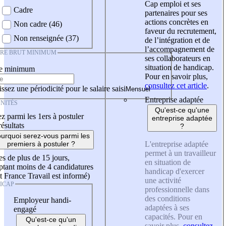
Cap emploi et ses
Cadre
partenaires pour ses
actions concrètes en
Non cadre (46)
faveur du recrutement,
Non renseignée (37)
de l’intégration et de
l’accompagnement de
IRE BRUT MINIMUM
ses collaborateurs en
situation de handicap.
re minimum
Pour en savoir plus,
consultez cet article
.
ssez une périodicité pour le salaire saisi
Entreprise adaptée
NITÉS
Qu'est-ce qu'une
z parmi les 1ers à postuler
entreprise adaptée
résultats
?
urquoi serez-vous parmi les
L'entreprise adaptée
premiers à postuler ?
permet à un travailleur
es de plus de 15 jours,
en situation de
tant moins de 4 candidatures
handicap d'exercer
t France Travail est informé)
une activité
ICAP
professionnelle dans
des conditions
Employeur handi-
adaptées à ses
engagé
capacités. Pour en
Qu'est-ce qu'un
savoir plus,
consultez