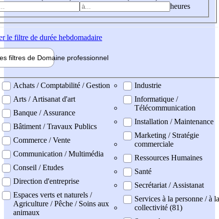
heures
er
le filtre de durée hebdomadaire
les filtres de
Domaine pro
fessionnel
ne professionel
Achats / Comptabilité / Gestion
Industrie
Arts / Artisanat d'art
Informatique /
Télécommunication
Banque / Assurance
Installation / Maintenance
Bâtiment / Travaux Publics
Marketing / Stratégie
Commerce / Vente
commerciale
Communication / Multimédia
Ressources Humaines
Conseil / Etudes
Santé
Direction d'entreprise
Secrétariat / Assistanat
Espaces verts et naturels /
Services à la personne / à l
Agriculture / Pêche / Soins aux
collectivité (81)
animaux