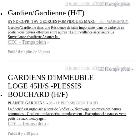
Ajouter cette offre à ma sélection
CDI
Temps plein
Gardien/Gardienne (H/F)
SYND.COPR. 1 AV GEORGES POMPIDOU 95 MARG -
95 - MARGENCY
Gardien/Gardienne dans une Résidence de taille importante, dans le cadre de ce
poste, vous devrez effectuer entre autres : La Surveillance ascenseurs La
Surveillance chaufferie Assurer la...
CDI - Temps plein
Publié il y a plus de 30 jours
Ajouter cette offre à ma sélection
CDI
Temps plein
GARDIENS D'IMMEUBLE
LOGE 45H/S -PLESSIS
BOUCHARD (H/F)
PLANETE GARDIENS -
95 - LE PLESSIS BOUCHARD
La Société est organisée autour de 3 pôles : - Nettoyage : entretien des parties
communes - Gardien : titulaire et/ou remplacement - Exceptionnel : espaces verts,
petits travaux, nettoyage...
CDI - Temps plein
Publié il y a 30 jours