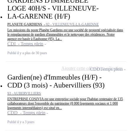
GARDIENS D'IMMEUBLE
LOGE 40H/S - VILLENEUVE-
LA-GARENNE (H/F)
PLANETE GARDIENS -
92 - VILLENEUVE-LA-GARENNE
Les missions du poste Planète Gardiens est une société de propreté spécialisée dans
le remplacement de gardien d'immeubles et le nettoyage des résidences. Notre
agence est basée à Eaubonne (95). La...
CDI - Temps plein
Publié il y a plus de 30 jours
Ajouter cette offre à ma sélection
CDD
Temps plein
Gardien(ne) d'Immeubles (H/F) -
CDD (3 mois) - Aubervilliers (93)
93 - AUBERVILLIERS
ENTREPRISE COSIVIA est une entreprise sociale pour l'habitat centenaire de 135
collaborateurs dont l'ensemble du patrimoine (8 000 logements sociaux et 1 000
logements intermédiaires) est situé en...
CDD - Temps plein
Publié il y a 3 jours