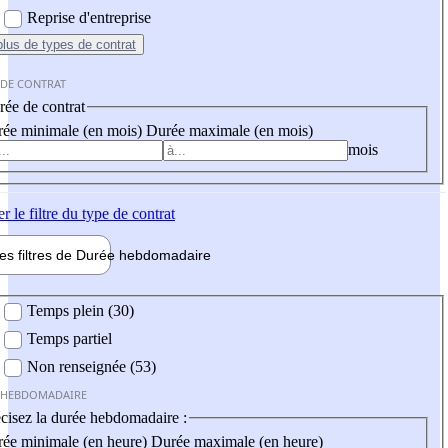
Reprise d'entreprise
plus
de types de contrat
 DE CONTRAT
ée de contrat
ée minimale (en mois)
Durée maximale (en mois)
mois
er
le filtre du type de contrat
les filtres de
Durée hebdo
madaire
 hebdomadaire
Temps plein (30)
Temps partiel
Non renseignée (53)
 HEBDOMADAIRE
cisez la durée hebdomadaire :
ée minimale (en heure)
Durée maximale (en heure)