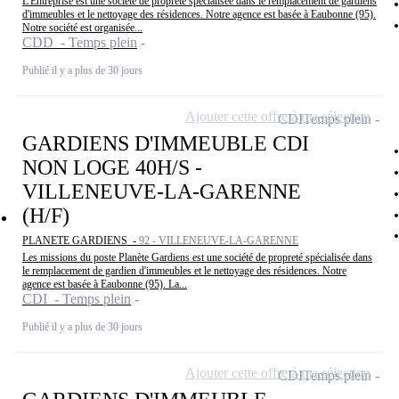
L'Entreprise est une société de propreté spécialisée dans le remplacement de gardiens
d'immeubles et le nettoyage des résidences. Notre agence est basée à Eaubonne (95).
Notre société est organisée...
CDD - Temps plein
Publié il y a plus de 30 jours
Ajouter cette offre à ma sélection
CDI
Temps plein
GARDIENS D'IMMEUBLE CDI
NON LOGE 40H/S -
VILLENEUVE-LA-GARENNE
(H/F)
PLANETE GARDIENS -
92 - VILLENEUVE-LA-GARENNE
Les missions du poste Planète Gardiens est une société de propreté spécialisée dans
le remplacement de gardien d'immeubles et le nettoyage des résidences. Notre
agence est basée à Eaubonne (95). La...
CDI - Temps plein
Publié il y a plus de 30 jours
Ajouter cette offre à ma sélection
CDI
Temps plein