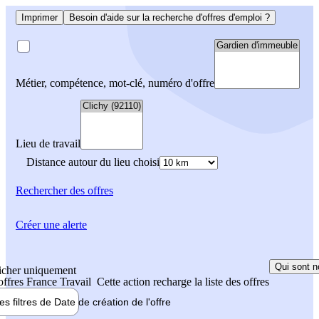
Imprimer
Besoin d'aide sur la recherche d'offres d'emploi ?
Métier, compétence, mot-clé, numéro d'offre
Lieu de travail
Distance autour du lieu choisi
Rechercher
des offres
Créer une alerte
Qui sont n
icher uniquement
 offres France Travail
Cette action recharge la liste des offres
les filtres de
Date de création
de l'offre