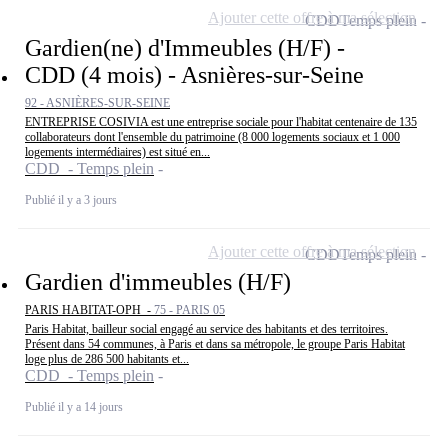
Ajouter cette offre à ma sélection
CDD
Temps plein
Gardien(ne) d'Immeubles (H/F) -
CDD (4 mois) - Asnières-sur-Seine
92 - ASNIÈRES-SUR-SEINE
ENTREPRISE COSIVIA est une entreprise sociale pour l'habitat centenaire de 135
collaborateurs dont l'ensemble du patrimoine (8 000 logements sociaux et 1 000
logements intermédiaires) est situé en...
CDD - Temps plein
Publié il y a 3 jours
Ajouter cette offre à ma sélection
CDD
Temps plein
Gardien d'immeubles (H/F)
PARIS HABITAT-OPH -
75 - PARIS 05
Paris Habitat, bailleur social engagé au service des habitants et des territoires.
Présent dans 54 communes, à Paris et dans sa métropole, le groupe Paris Habitat
loge plus de 286 500 habitants et...
CDD - Temps plein
Publié il y a 14 jours