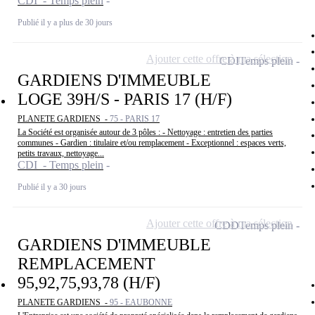
CDI - Temps plein
Publié il y a plus de 30 jours
Ajouter cette offre à ma sélection
CDI
Temps plein
GARDIENS D'IMMEUBLE
LOGE 39H/S - PARIS 17 (H/F)
PLANETE GARDIENS -
75 - PARIS 17
La Société est organisée autour de 3 pôles : - Nettoyage : entretien des parties
communes - Gardien : titulaire et/ou remplacement - Exceptionnel : espaces verts,
petits travaux, nettoyage...
CDI - Temps plein
Publié il y a 30 jours
Ajouter cette offre à ma sélection
CDD
Temps plein
GARDIENS D'IMMEUBLE
REMPLACEMENT
95,92,75,93,78 (H/F)
PLANETE GARDIENS -
95 - EAUBONNE