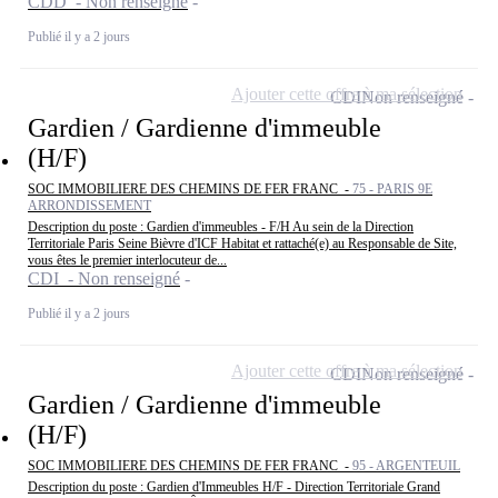
CDD - Non renseigné
Publié il y a 2 jours
Ajouter cette offre à ma sélection
CDI
Non renseigné
Gardien / Gardienne d'immeuble
(H/F)
SOC IMMOBILIERE DES CHEMINS DE FER FRANC -
75 - PARIS 9E
ARRONDISSEMENT
Description du poste : Gardien d'immeubles - F/H Au sein de la Direction
Territoriale Paris Seine Bièvre d'ICF Habitat et rattaché(e) au Responsable de Site,
vous êtes le premier interlocuteur de...
CDI - Non renseigné
Publié il y a 2 jours
Ajouter cette offre à ma sélection
CDI
Non renseigné
Gardien / Gardienne d'immeuble
(H/F)
SOC IMMOBILIERE DES CHEMINS DE FER FRANC -
95 - ARGENTEUIL
Description du poste : Gardien d'Immeubles H/F - Direction Territoriale Grand