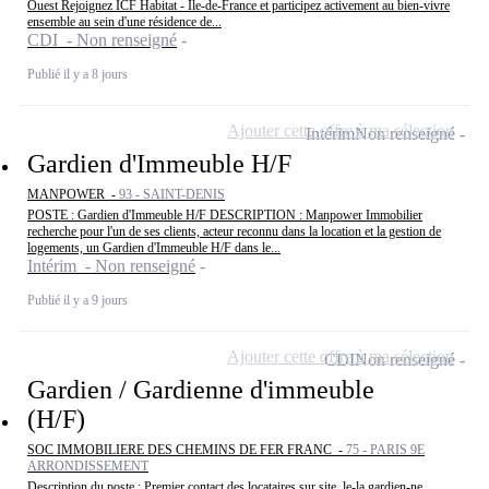
Ouest Rejoignez ICF Habitat - Île-de-France et participez activement au bien-vivre
ensemble au sein d'une résidence de...
CDI - Non renseigné
Publié il y a 8 jours
Ajouter cette offre à ma sélection
Intérim
Non renseigné
Gardien d'Immeuble H/F
MANPOWER -
93 - SAINT-DENIS
POSTE : Gardien d'Immeuble H/F DESCRIPTION : Manpower Immobilier
recherche pour l'un de ses clients, acteur reconnu dans la location et la gestion de
logements, un Gardien d'Immeuble H/F dans le...
Intérim - Non renseigné
Publié il y a 9 jours
Ajouter cette offre à ma sélection
CDI
Non renseigné
Gardien / Gardienne d'immeuble
(H/F)
SOC IMMOBILIERE DES CHEMINS DE FER FRANC -
75 - PARIS 9E
ARRONDISSEMENT
Description du poste : Premier contact des locataires sur site, le-la gardien-ne