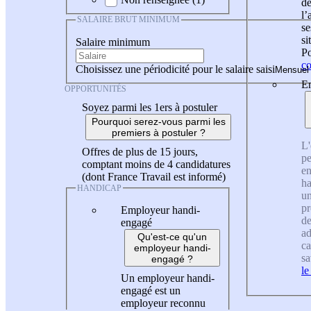
de
l
SALAIRE BRUT MINIMUM
se
si
Salaire minimum
Po
co
Choisissez une périodicité pour le salaire saisi
En
OPPORTUNITÉS
Soyez parmi les 1ers à postuler
Pourquoi serez-vous parmi les
premiers à postuler ?
L'
Offres de plus de 15 jours,
pe
comptant moins de 4 candidatures
en
(dont France Travail est informé)
ha
HANDICAP
un
pr
Employeur handi-
de
engagé
ad
Qu'est-ce qu'un
ca
employeur handi-
sa
engagé ?
le
Un employeur handi-
engagé est un
employeur reconnu