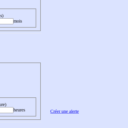
s)
mois
ure)
heures
Créer une alerte