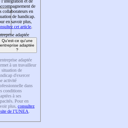
 l’intégration et de
’accompagnement de
s collaborateurs en
tuation de handicap.
ur en savoir plus,
nsultez cet article
.
treprise adaptée
Qu'est-ce qu'une
entreprise adaptée
?
entreprise adaptée
rmet à un travailleur
 situation de
ndicap d'exercer
e activité
ofessionnelle dans
s conditions
aptées à ses
pacités. Pour en
voir plus,
consultez
 site de l’UNEA
.