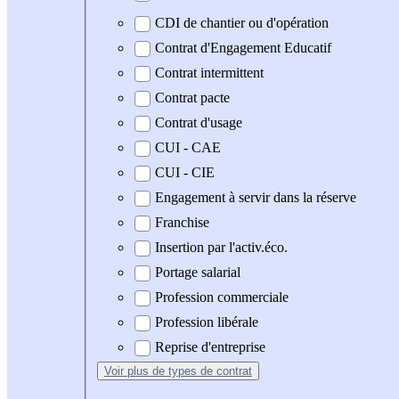
CDI de chantier ou d'opération
Contrat d'Engagement Educatif
Contrat intermittent
Contrat pacte
Contrat d'usage
CUI - CAE
CUI - CIE
Engagement à servir dans la réserve
Franchise
Insertion par l'activ.éco.
Portage salarial
Profession commerciale
Profession libérale
Reprise d'entreprise
Voir plus
de types de contrat