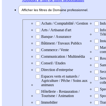
Appliquer
le filtre de durée hebdomadaire
Afficher les filtres de
Domaine pro
fessionnel
Domaine professionel
Achats / Comptabilité / Gestion
Indu
Arts / Artisanat d'art
Info
Tél
Banque / Assurance
Inst
Bâtiment / Travaux Publics
Mark
Commerce / Vente
com
Communication / Multimédia
Res
Conseil / Etudes
San
Direction d'entreprise
Secr
Espaces verts et naturels /
Serv
Agriculture / Pêche / Soins aux
coll
animaux
Spe
Hôtellerie - Restauration /
Tourisme / Animation
Spo
Immobilier
Tran