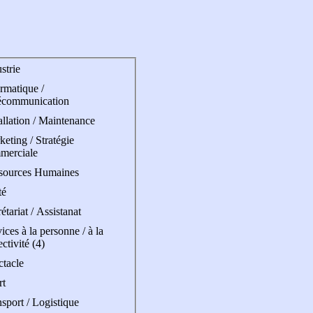
strie
rmatique /
écommunication
allation / Maintenance
eting / Stratégie
merciale
sources Humaines
té
étariat / Assistanat
ices à la personne / à la
ectivité (4)
ctacle
rt
sport / Logistique