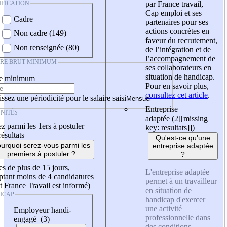
IFICATION
par France travail,
Cap emploi et ses
Cadre
partenaires pour ses
actions concrètes en
Non cadre (149)
faveur du recrutement,
Non renseignée (80)
de l’intégration et de
l’accompagnement de
IRE BRUT MINIMUM
ses collaborateurs en
situation de handicap.
re minimum
Pour en savoir plus,
consultez cet article
.
ssez une périodicité pour le salaire saisi
Entreprise
NITÉS
adaptée (2
[[missing
z parmi les 1ers à postuler
key: resultats]]
)
résultats
Qu'est-ce qu'une
urquoi serez-vous parmi les
entreprise adaptée
premiers à postuler ?
?
es de plus de 15 jours,
L'entreprise adaptée
tant moins de 4 candidatures
permet à un travailleur
t France Travail est informé)
en situation de
ICAP
handicap d'exercer
une activité
Employeur handi-
professionnelle dans
engagé (3)
des conditions