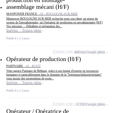
assemblage mécani (H/F)
MANPOWER FRANCE -
62 - BOULOGNE-SUR-MER
Manpower BOULOGNE SUR MER recherche pour son client, un acteur du
secteur de l'agroalimentaire, un Opérateur de production en agroalimentaire (H/F)
Vos missions : - Déballage et préparation des...
Intérim - Temps plein
Publié il y a 3 jours
Ajouter cette offre à ma sélection
Intérim
Temps plein
Opérateur de production (H/F)
PARTNAIRE -
62 - RUITZ
Votre agence Partnaire de Béthune, grâce à son équipe d'experts en ressources
humaines et particulièrement dans le domaine de la "logistique/industrie/tertiaire"
vous assure des propositions de poste...
Intérim - Temps plein
Publié il y a 3 jours
Ajouter cette offre à ma sélection
CDD
Temps plein
Opérateur / Opératrice de