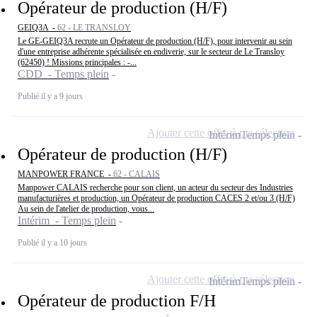
Opérateur de production (H/F)
GEIQ3A -
62 - LE TRANSLOY
Le GE-GEIQ3A recrute un Opérateur de production (H/F), pour intervenir au sein
d'une entreprise adhérente spécialisée en endiverie, sur le secteur de Le Transloy
(62450) ! Missions principales : -...
CDD - Temps plein
Publié il y a 9 jours
Ajouter cette offre à ma sélection
Intérim
Temps plein
Opérateur de production (H/F)
MANPOWER FRANCE -
62 - CALAIS
Manpower CALAIS recherche pour son client, un acteur du secteur des Industries
manufacturières et production, un Opérateur de production CACES 2 et/ou 3 (H/F)
Au sein de l'atelier de production, vous...
Intérim - Temps plein
Publié il y a 10 jours
Ajouter cette offre à ma sélection
Intérim
Temps plein
Opérateur de production F/H