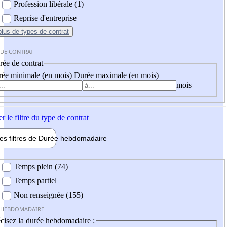
Profession libérale (1)
Reprise d'entreprise
plus
de types de contrat
 DE CONTRAT
ée de contrat
ée minimale (en mois)
Durée maximale (en mois)
mois
er
le filtre du type de contrat
les filtres de
Durée hebdo
madaire
 hebdomadaire
Temps plein (74)
Temps partiel
Non renseignée (155)
 HEBDOMADAIRE
cisez la durée hebdomadaire :