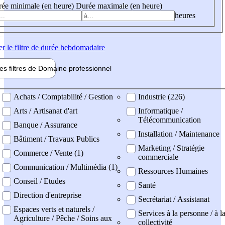
ée minimale (en heure)
Durée maximale (en heure)
heures
er
le filtre de durée hebdomadaire
les filtres de
Domaine pro
fessionnel
ne professionel
Achats / Comptabilité / Gestion
Industrie (226)
Arts / Artisanat d'art
Informatique /
Télécommunication
Banque / Assurance
Installation / Maintenance
Bâtiment / Travaux Publics
Marketing / Stratégie
Commerce / Vente (1)
commerciale
Communication / Multimédia (1)
Ressources Humaines
Conseil / Etudes
Santé
Direction d'entreprise
Secrétariat / Assistanat
Espaces verts et naturels /
Services à la personne / à l
Agriculture / Pêche / Soins aux
collectivité