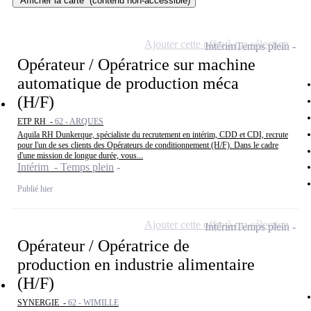
Afficher la carte
(contenu non-accessible)
Ajouter cette offre à ma sélection
Intérim
Temps plein
Opérateur / Opératrice sur machine
automatique de production méca
(H/F)
ETP RH -
62 - ARQUES
Aquila RH Dunkerque, spécialiste du recrutement en intérim, CDD et CDI, recrute
pour l'un de ses clients des Opérateurs de conditionnement (H/F). Dans le cadre
d'une mission de longue durée, vous...
Intérim - Temps plein
Publié hier
Ajouter cette offre à ma sélection
Intérim
Temps plein
Opérateur / Opératrice de
production en industrie alimentaire
(H/F)
SYNERGIE -
62 - WIMILLE