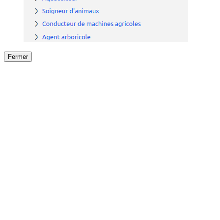
Fermer
Fermer
le détail de l'offre
/
Offre
sur
Offre précéden