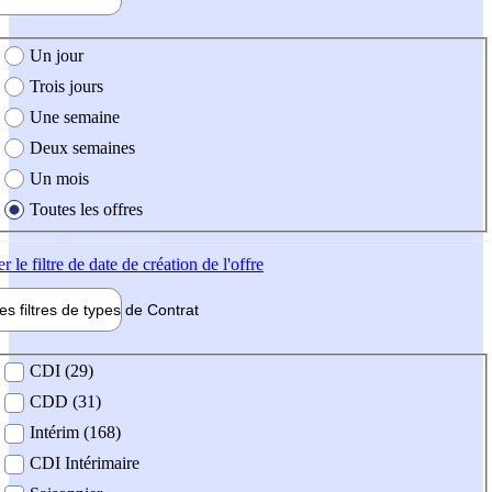
e création de l'offre
Un jour
Trois jours
Une semaine
Deux semaines
Un mois
Toutes les offres
er
le filtre de date de création de l'offre
les filtres de types de
Contrat
de contrat
CDI (29)
CDD (31)
Intérim (168)
CDI Intérimaire