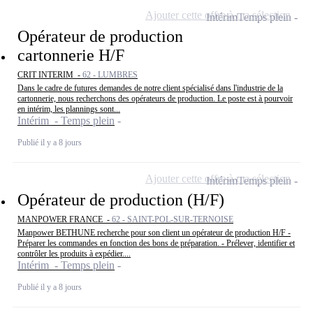
Ajouter cette offre à ma sélection
Intérim
Temps plein
Opérateur de production
cartonnerie H/F
CRIT INTERIM -
62 - LUMBRES
Dans le cadre de futures demandes de notre client spécialisé dans l'industrie de la
cartonnerie, nous recherchons des opérateurs de production. Le poste est à pourvoir
en intérim, les plannings sont...
Intérim - Temps plein
Publié il y a 8 jours
Ajouter cette offre à ma sélection
Intérim
Temps plein
Opérateur de production (H/F)
MANPOWER FRANCE -
62 - SAINT-POL-SUR-TERNOISE
Manpower BETHUNE recherche pour son client un opérateur de production H/F -
Préparer les commandes en fonction des bons de préparation. - Prélever, identifier et
contrôler les produits à expédier....
Intérim - Temps plein
Publié il y a 8 jours