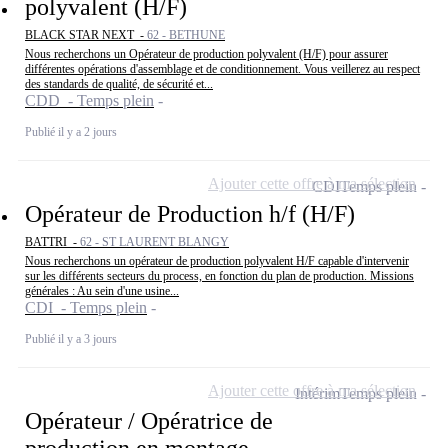
polyvalent (H/F)
BLACK STAR NEXT -
62 - BETHUNE
Nous recherchons un Opérateur de production polyvalent (H/F) pour assurer
différentes opérations d'assemblage et de conditionnement. Vous veillerez au respect
des standards de qualité, de sécurité et...
CDD - Temps plein
Publié il y a 2 jours
Ajouter cette offre à ma sélection
CDI
Temps plein
Opérateur de Production h/f (H/F)
BATTRI -
62 - ST LAURENT BLANGY
Nous recherchons un opérateur de production polyvalent H/F capable d'intervenir
sur les différents secteurs du process, en fonction du plan de production. Missions
générales : Au sein d'une usine...
CDI - Temps plein
Publié il y a 3 jours
Ajouter cette offre à ma sélection
Intérim
Temps plein
Opérateur / Opératrice de
production en montage-