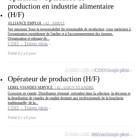
production en industrie alimentaire
(H/F)
ALLIANCE EMPLOI -
62 - ARRAS
Vos missions Sous la responsabilité du responsable de production, vous participez à
l'organisation quotidienne de l'atelier et à l'accompagnement des équipes.
Organisation et pilotage de...
CDD - Temps plein
Publié il y a 6 jours
Ajouter cette offre à ma sélection
CDD
Temps plein
Opérateur de production (H/F)
LEBEL VIANDES SERVICE -
62 - GOUY ST ANDRE
Grossiste en viande, Distributeur régional, spécialisé dans la sélection, la découpe et
la distribution de viandes de qualité destinée aux professionnels de la boucherie
traditionnelle, de la...
CDD - Temps plein
Publié il y a 6 jours
Ajouter cette offre à ma sélection
Intérim
Temps plein