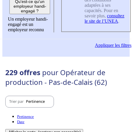
Qu'est-ce qu'un
adaptées à ses
employeur handi-
capacités. Pour en
engagé ?
savoir plus,
consultez
Un employeur handi-
le site de l’UNEA
.
engagé est un
employeur reconnu
Appliquer
les filtres
229 offres
pour Opérateur de
production - Pas-de-Calais (62)
Trier par
Pertinence
Pertinence
Date