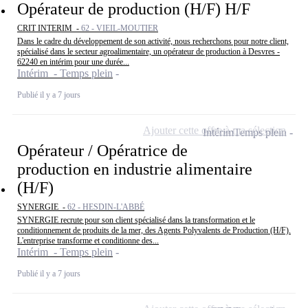
Opérateur de production (H/F) H/F
CRIT INTERIM -
62 - VIEIL-MOUTIER
Dans le cadre du développement de son activité, nous recherchons pour notre client,
spécialisé dans le secteur agroalimentaire, un opérateur de production à Desvres -
62240 en intérim pour une durée...
Intérim - Temps plein
Publié il y a 7 jours
Ajouter cette offre à ma sélection
Intérim
Temps plein
Opérateur / Opératrice de
production en industrie alimentaire
(H/F)
SYNERGIE -
62 - HESDIN-L'ABBÉ
SYNERGIE recrute pour son client spécialisé dans la transformation et le
conditionnement de produits de la mer, des Agents Polyvalents de Production (H/F).
L'entreprise transforme et conditionne des...
Intérim - Temps plein
Publié il y a 7 jours