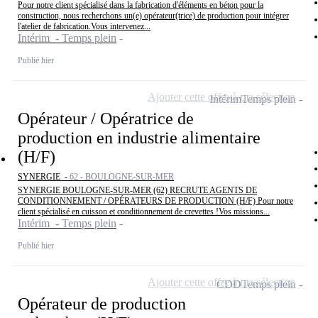
Pour notre client spécialisé dans la fabrication d'éléments en béton pour la
construction, nous recherchons un(e) opérateur(trice) de production pour intégrer
l'atelier de fabrication.Vous intervenez...
Intérim - Temps plein
Publié hier
Ajouter cette offre à ma sélection
Intérim
Temps plein
Opérateur / Opératrice de
production en industrie alimentaire
(H/F)
SYNERGIE -
62 - BOULOGNE-SUR-MER
SYNERGIE BOULOGNE-SUR-MER (62) RECRUTE AGENTS DE
CONDITIONNEMENT / OPÉRATEURS DE PRODUCTION (H/F) Pour notre
client spécialisé en cuisson et conditionnement de crevettes !Vos missions...
Intérim - Temps plein
Publié hier
Ajouter cette offre à ma sélection
CDD
Temps plein
Opérateur de production