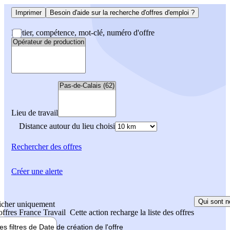
Imprimer
Besoin d'aide sur la recherche d'offres d'emploi ?
Métier, compétence, mot-clé, numéro d'offre
Lieu de travail
Distance autour du lieu choisi
Rechercher
des offres
Créer une alerte
Qui sont n
icher uniquement
 offres France Travail
Cette action recharge la liste des offres
les filtres de
Date de création
de l'offre