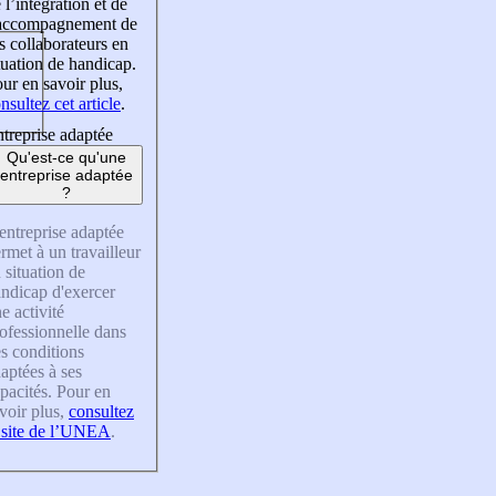
 l’intégration et de
’accompagnement de
s collaborateurs en
tuation de handicap.
ur en savoir plus,
nsultez cet article
.
treprise adaptée
Qu'est-ce qu'une
entreprise adaptée
?
entreprise adaptée
rmet à un travailleur
 situation de
ndicap d'exercer
e activité
ofessionnelle dans
s conditions
aptées à ses
pacités. Pour en
voir plus,
consultez
 site de l’UNEA
.