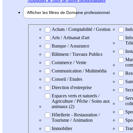
Appliquer
le filtre de durée hebdomadaire
Afficher les filtres de
Domaine pro
fessionnel
Domaine professionel
Achats / Comptabilité / Gestion
Indu
Arts / Artisanat d'art
Info
Tél
Banque / Assurance
Inst
Bâtiment / Travaux Publics
Mark
Commerce / Vente
com
Communication / Multimédia
Res
Conseil / Etudes
San
Direction d'entreprise
Secr
Espaces verts et naturels /
Serv
Agriculture / Pêche / Soins aux
coll
animaux (2)
Spe
Hôtellerie - Restauration /
Tourisme / Animation
Spo
Immobilier
Tran