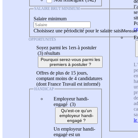
de
l
SALAIRE BRUT MINIMUM
se
si
Salaire minimum
Po
co
Choisissez une périodicité pour le salaire saisi
En
OPPORTUNITÉS
Soyez parmi les 1ers à postuler
(3)
résultats
Pourquoi serez-vous parmi les
L'
premiers à postuler ?
pe
Offres de plus de 15 jours,
en
comptant moins de 4 candidatures
ha
(dont France Travail est informé)
un
HANDICAP
pr
de
Employeur handi-
ad
engagé (3)
ca
Qu'est-ce qu'un
sa
employeur handi-
le
engagé ?
Un employeur handi-
engagé est un