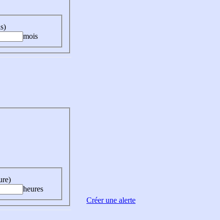
s)
mois
ure)
heures
Créer une alerte