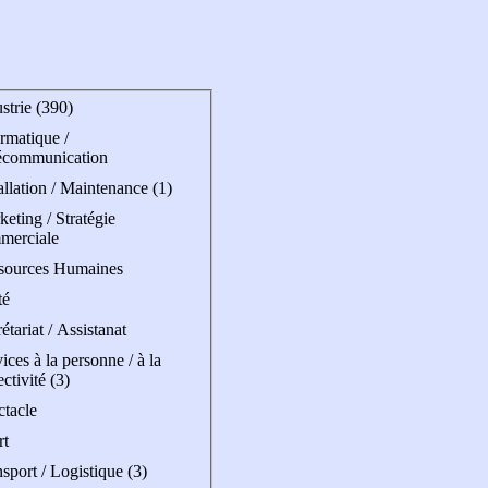
strie (390)
rmatique /
écommunication
allation / Maintenance (1)
eting / Stratégie
merciale
sources Humaines
té
étariat / Assistanat
ices à la personne / à la
ectivité (3)
ctacle
rt
sport / Logistique (3)