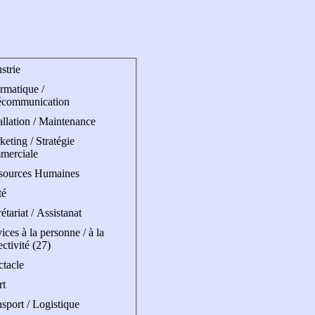
strie
rmatique /
écommunication
allation / Maintenance
eting / Stratégie
merciale
sources Humaines
té
étariat / Assistanat
ices à la personne / à la
ectivité (27)
ctacle
rt
sport / Logistique