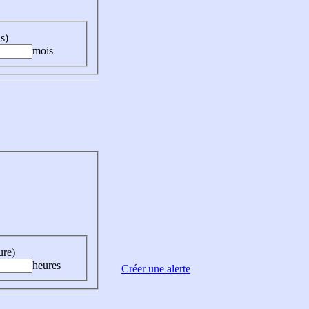
s)
mois
ure)
heures
Créer une alerte