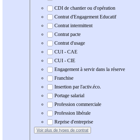
CDI de chantier ou d'opération
Contrat d'Engagement Educatif
Contrat intermittent
Contrat pacte
Contrat d'usage
CUI - CAE
CUI - CIE
Engagement à servir dans la réserve
Franchise
Insertion par l'activ.éco.
Portage salarial
Profession commerciale
Profession libérale
Reprise d'entreprise
Voir plus
de types de contrat