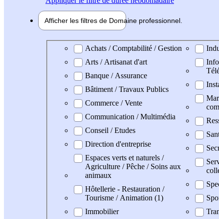
Appliquer
le filtre de durée hebdomadaire
Afficher les filtres de
Domaine pro
fessionnel
Domaine professionel
Achats / Comptabilité / Gestion
Indu
Arts / Artisanat d'art
Info
Tél
Banque / Assurance
Inst
Bâtiment / Travaux Publics
Mark
Commerce / Vente
com
Communication / Multimédia
Res
Conseil / Etudes
San
Direction d'entreprise
Secr
Espaces verts et naturels /
Serv
Agriculture / Pêche / Soins aux
coll
animaux
Spe
Hôtellerie - Restauration /
Tourisme / Animation (1)
Spo
Immobilier
Tran