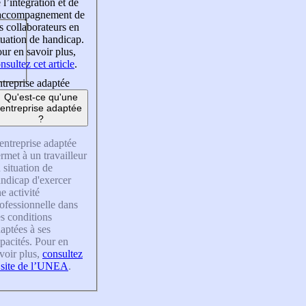
 l’intégration et de
’accompagnement de
s collaborateurs en
tuation de handicap.
ur en savoir plus,
nsultez cet article
.
treprise adaptée
Qu'est-ce qu'une
entreprise adaptée
?
entreprise adaptée
rmet à un travailleur
 situation de
ndicap d'exercer
e activité
ofessionnelle dans
s conditions
aptées à ses
pacités. Pour en
voir plus,
consultez
 site de l’UNEA
.