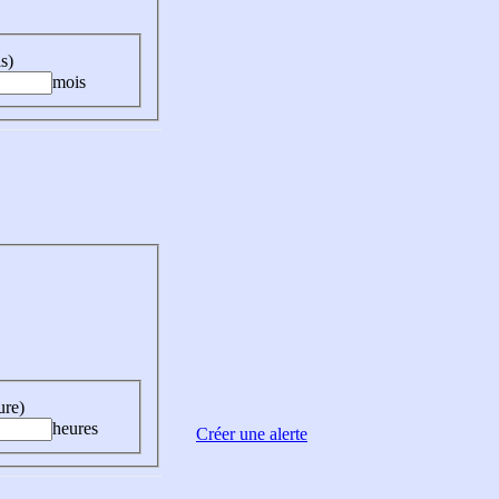
s)
mois
ure)
heures
Créer une alerte