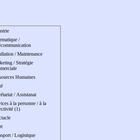
strie
rmatique /
écommunication
allation / Maintenance
eting / Stratégie
merciale
sources Humaines
té
étariat / Assistanat
ices à la personne / à la
ectivité (1)
ctacle
rt
sport / Logistique