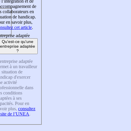
 l’intégration et de
’accompagnement de
s collaborateurs en
tuation de handicap.
ur en savoir plus,
nsultez cet article
.
treprise adaptée
Qu'est-ce qu'une
entreprise adaptée
?
entreprise adaptée
rmet à un travailleur
 situation de
ndicap d'exercer
e activité
ofessionnelle dans
s conditions
aptées à ses
pacités. Pour en
voir plus,
consultez
 site de l’UNEA
.