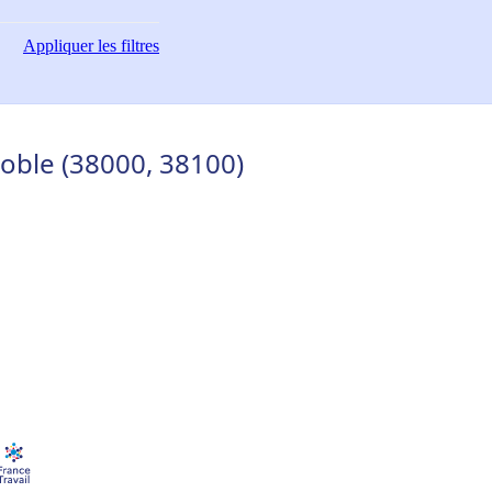
Appliquer
les filtres
noble (38000, 38100)