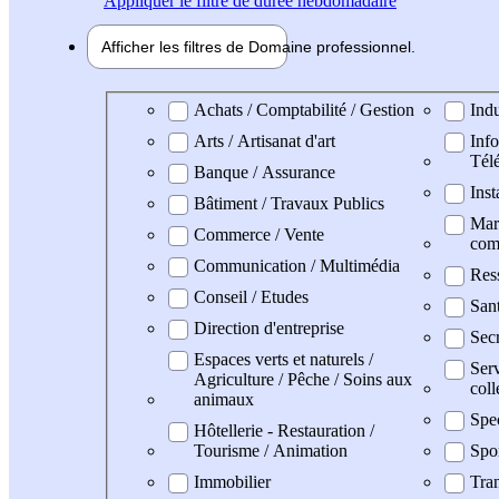
Appliquer
le filtre de durée hebdomadaire
Afficher les filtres de
Domaine pro
fessionnel
Domaine professionel
Achats / Comptabilité / Gestion
Indu
Arts / Artisanat d'art
Info
Tél
Banque / Assurance
Inst
Bâtiment / Travaux Publics
Mark
Commerce / Vente
com
Communication / Multimédia
Res
Conseil / Etudes
San
Direction d'entreprise
Secr
Espaces verts et naturels /
Serv
Agriculture / Pêche / Soins aux
coll
animaux
Spe
Hôtellerie - Restauration /
Tourisme / Animation
Spo
Immobilier
Tran