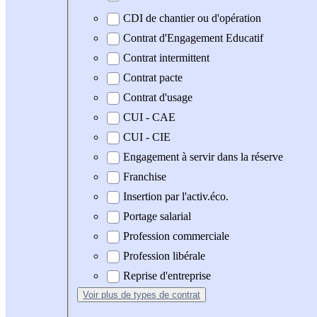
CDI de chantier ou d'opération
Contrat d'Engagement Educatif
Contrat intermittent
Contrat pacte
Contrat d'usage
CUI - CAE
CUI - CIE
Engagement à servir dans la réserve
Franchise
Insertion par l'activ.éco.
Portage salarial
Profession commerciale
Profession libérale
Reprise d'entreprise
Voir plus
de types de contrat