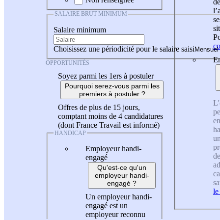
de
l
SALAIRE BRUT MINIMUM
se
si
Salaire minimum
Po
co
Choisissez une périodicité pour le salaire saisi
En
OPPORTUNITÉS
Soyez parmi les 1ers à postuler
Pourquoi serez-vous parmi les
premiers à postuler ?
L'
Offres de plus de 15 jours,
pe
comptant moins de 4 candidatures
en
(dont France Travail est informé)
ha
HANDICAP
un
pr
Employeur handi-
de
engagé
ad
Qu'est-ce qu'un
ca
employeur handi-
sa
engagé ?
le
Un employeur handi-
engagé est un
employeur reconnu