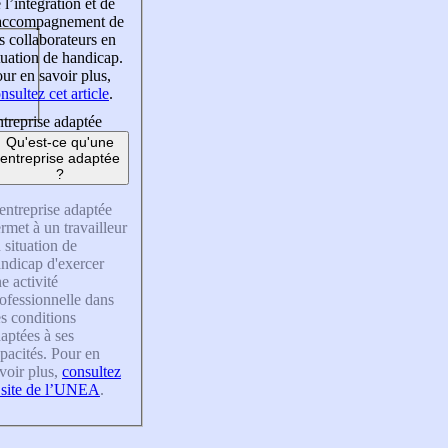
 l’intégration et de
’accompagnement de
s collaborateurs en
tuation de handicap.
ur en savoir plus,
nsultez cet article
.
treprise adaptée
Qu'est-ce qu'une
entreprise adaptée
?
entreprise adaptée
rmet à un travailleur
 situation de
ndicap d'exercer
e activité
ofessionnelle dans
s conditions
aptées à ses
pacités. Pour en
voir plus,
consultez
 site de l’UNEA
.