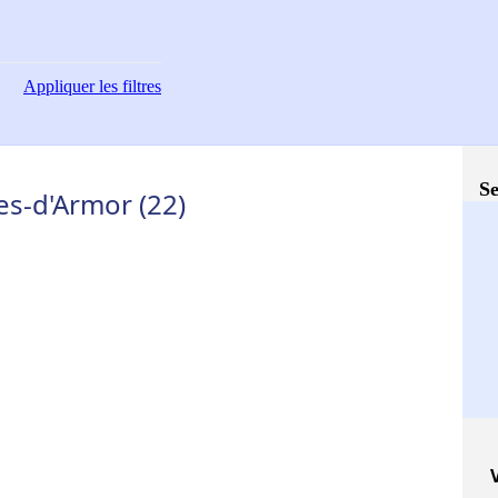
Appliquer
les filtres
Se
es-d'Armor (22)
V