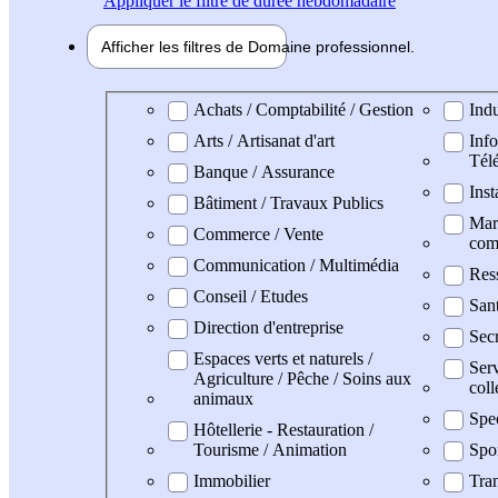
Appliquer
le filtre de durée hebdomadaire
Afficher les filtres de
Domaine pro
fessionnel
Domaine professionel
Achats / Comptabilité / Gestion
Indu
Arts / Artisanat d'art
Info
Tél
Banque / Assurance
Inst
Bâtiment / Travaux Publics
Mark
Commerce / Vente
com
Communication / Multimédia
Res
Conseil / Etudes
San
Direction d'entreprise
Secr
Espaces verts et naturels /
Serv
Agriculture / Pêche / Soins aux
coll
animaux
Spe
Hôtellerie - Restauration /
Tourisme / Animation
Spo
Immobilier
Tran