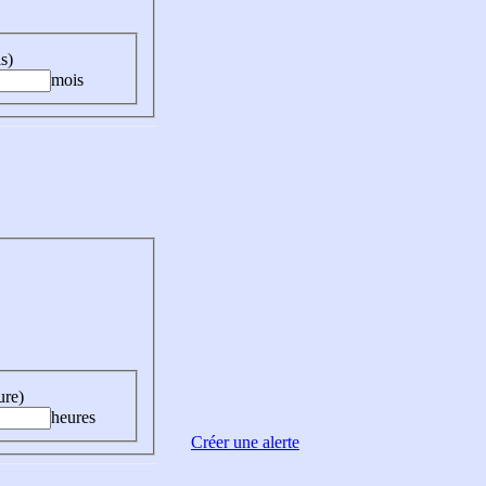
s)
mois
ure)
heures
Créer une alerte