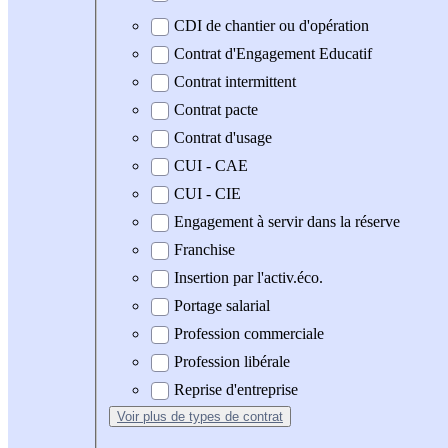
CDI de chantier ou d'opération
Contrat d'Engagement Educatif
Contrat intermittent
Contrat pacte
Contrat d'usage
CUI - CAE
CUI - CIE
Engagement à servir dans la réserve
Franchise
Insertion par l'activ.éco.
Portage salarial
Profession commerciale
Profession libérale
Reprise d'entreprise
Voir plus
de types de contrat