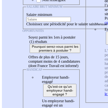
de
l
SALAIRE BRUT MINIMUM
se
si
Salaire minimum
Po
co
Choisissez une périodicité pour le salaire saisi
En
OPPORTUNITÉS
Soyez parmi les 1ers à postuler
(1)
résultats
Pourquoi serez-vous parmi les
L'
premiers à postuler ?
pe
Offres de plus de 15 jours,
en
comptant moins de 4 candidatures
ha
(dont France Travail est informé)
un
HANDICAP
pr
de
Employeur handi-
ad
engagé
ca
Qu'est-ce qu'un
sa
employeur handi-
le
engagé ?
Un employeur handi-
engagé est un