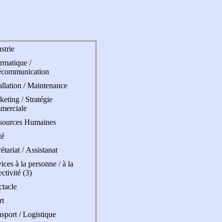
strie
rmatique /
écommunication
allation / Maintenance
eting / Stratégie
merciale
sources Humaines
té
étariat / Assistanat
ices à la personne / à la
ectivité (3)
ctacle
rt
sport / Logistique