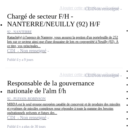
Ajouter cette offre à ma sélection
CDI
Non renseigné
Chargé de secteur F/H -
NANTERRE/NEUILLY (92) H/F
92 - NANTERRE
Rattaché(e) à l'agence de Nanterre, vous assurez la gestion d'un portefeuille de 252
lots sur ce secteur ainsi que d'une douzaine de lots en copropriété à Neuilly (92). À
ce titre, vos principales...
CDI - Non renseigné
Publié il y a 9 jours
Ajouter cette offre à ma sélection
CDI
Non renseigné
Responsable de la gouvernance
nationale de l'alm f/h
92 - PLESSIS-ROBINSON
MBDA est le seul groupe européen capable de concevoir et de produire des missiles
et systèmes de missiles complexes pour répondre à toute la gamme des besoins
opérationnels présents et futurs des...
CDI - Non renseigné
Publié il y a plus de 30 jours