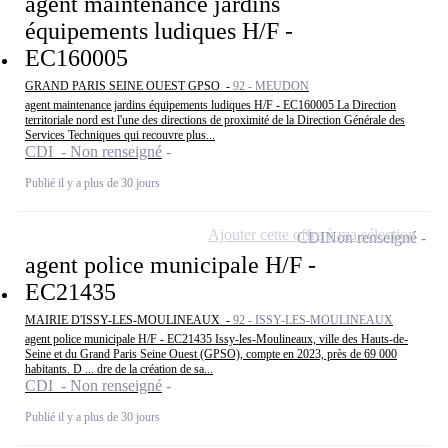
agent maintenance jardins
équipements ludiques H/F -
EC160005
GRAND PARIS SEINE OUEST GPSO -
92 - MEUDON
agent maintenance jardins équipements ludiques H/F - EC160005 La Direction
territoriale nord est l'une des directions de proximité de la Direction Générale des
Services Techniques qui recouvre plus...
CDI - Non renseigné
Publié il y a plus de 30 jours
Ajouter cette offre à ma sélection
CDI
Non renseigné
agent police municipale H/F -
EC21435
MAIRIE D'ISSY-LES-MOULINEAUX -
92 - ISSY-LES-MOULINEAUX
agent police municipale H/F - EC21435 Issy-les-Moulineaux, ville des Hauts-de-
Seine et du Grand Paris Seine Ouest (GPSO), compte en 2023, près de 69 000
habitants. D ... dre de la création de sa...
CDI - Non renseigné
Publié il y a plus de 30 jours