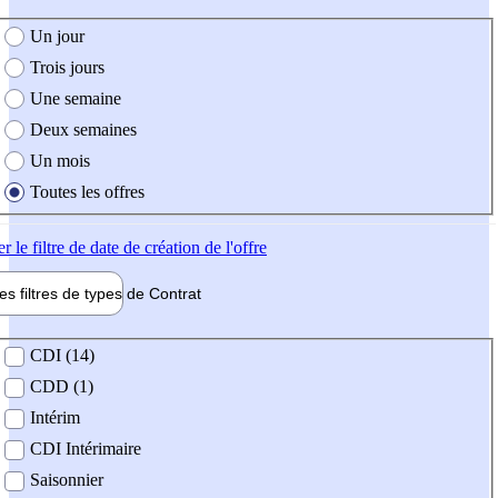
e création de l'offre
Un jour
Trois jours
Une semaine
Deux semaines
Un mois
Toutes les offres
er
le filtre de date de création de l'offre
les filtres de types de
Contrat
de contrat
CDI (14)
CDD (1)
Intérim
CDI Intérimaire
Saisonnier