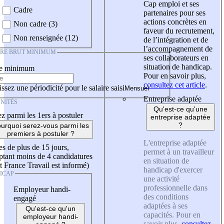
Cap emploi et ses
Cadre
partenaires pour ses
actions concrètes en
Non cadre (3)
faveur du recrutement,
Non renseignée (12)
de l’intégration et de
l’accompagnement de
IRE BRUT MINIMUM
ses collaborateurs en
situation de handicap.
re minimum
Pour en savoir plus,
consultez cet article
.
ssez une périodicité pour le salaire saisi
Entreprise adaptée
NITÉS
Qu'est-ce qu'une
z parmi les 1ers à postuler
entreprise adaptée
?
urquoi serez-vous parmi les
premiers à postuler ?
L'entreprise adaptée
es de plus de 15 jours,
permet à un travailleur
tant moins de 4 candidatures
en situation de
t France Travail est informé)
handicap d'exercer
ICAP
une activité
professionnelle dans
Employeur handi-
des conditions
engagé
adaptées à ses
Qu'est-ce qu'un
capacités. Pour en
employeur handi-
savoir plus,
consultez