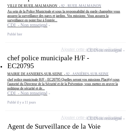
VILLE DE RUEIL-MALMAISON -
92 - RUEIL-MALMAISON
Au sein de la Police Municipale et sous la responsabilité du garde champêtre vous
assurez la surveillance des parcs et jardins. Vos missions: Vous assurez la
surveillance en point fixe à l'entrée...
CDI - Non renseigné
Publié hier
Ajouter cette offre à ma sélection
CDI
Non renseigné
chef police municipale H/F -
EC20795
MAIRIE DE ASNIERES-SUR-SEINE -
92 - ASNIÈRES-SUR-SEINE
chef police municipale H/F - EC20795 Quelles seront vos missions Placé(e) sous
l'autorité du Directeur de la Sécurité et de la Prévention, vous mettez en œuvre la
politique de sécurité et de...
CDI - Non renseigné
Publié il y a 11 jours
Ajouter cette offre à ma sélection
CDI
Non renseigné
Agent de Surveillance de la Voie