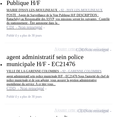
Publique H/F
MAIRIE D'ISSY-LES-MOULINEAUX -
92 - ISSY-LES-MOULINEAUX
POSTE : Agent de Surveillance de la Voie Publique H/F DESCRIPTION :
Rattaché(e) au Responsable des ASVP, vos missions seront les suivantes : Contrôle
du stationnement - Être autonome dans la...
CDI - Non renseigné
Publié il y a plus de 30 jours
Ajouter cette offre à ma sélection
CDD
Non renseigné
agent administratif sein police
municipale H/F - EC21476
VILLE DE LA GARENNE COLOMBES -
92 - GARENNE-COLOMBES
agent administratif sein police municipale H/F - EC21476 Sous l'autorité du chef de
police municipale et de son adjoint, vous assurer la gestion administrative
quotidienne du service. A ce titre vous...
CDD - Non renseigné
Publié il y a plus de 30 jours
Ajouter cette offre à ma sélection
CDI
Non renseigné