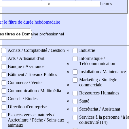
heures
er
le filtre de durée hebdomadaire
les filtres de
Domaine pro
fessionnel
ne professionel
Achats / Comptabilité / Gestion
Industrie
Arts / Artisanat d'art
Informatique /
Télécommunication
Banque / Assurance
Installation / Maintenance
Bâtiment / Travaux Publics
Marketing / Stratégie
Commerce / Vente
commerciale
Communication / Multimédia
Ressources Humaines
Conseil / Etudes
Santé
Direction d'entreprise
Secrétariat / Assistanat
Espaces verts et naturels /
Services à la personne / à l
Agriculture / Pêche / Soins aux
collectivité (14)
animaux