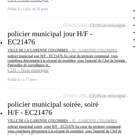
Publié il y a plus de 30 jours
Ajouter cette offre à ma sélection
CDI
Non renseigné
policier municipal jour H/F -
EC21476
VILLE DE LA GARENNE COLOMBES -
92 - GARENNE-COLOMBES
policier municipal jour H/F - EC21476 Au cœur du territoire communal, vous
contribuez directement à la sécurité du quotidien, sous l'autorité du Chef de brigade :
Patrouilles de surveillance et...
CDI - Non renseigné
Publié il y a 17 jours
Ajouter cette offre à ma sélection
CDI
Non renseigné
policier municipal soirée, soiré
H/F - EC21476
VILLE DE LA GARENNE COLOMBES -
92 - GARENNE-COLOMBES
policier municipal soirée, soiré H/F - EC21476 Au cœur du territoire communal,
vous contribuez directement à la sécurité du quotidien, sous l'autorité du Chef de