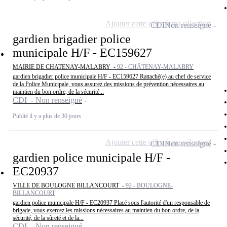
Ajouter cette offre à ma sélection
CDI
Non renseigné
gardien brigadier police
municipale H/F - EC159627
MAIRIE DE CHATENAY-MALABRY -
92 - CHÂTENAY-MALABRY
gardien brigadier police municipale H/F - EC159627 Rattaché(e) au chef de service
de la Police Municipale, vous assurez des missions de prévention nécessaires au
maintien du bon ordre, de la sécurité...
CDI - Non renseigné
Publié il y a plus de 30 jours
Ajouter cette offre à ma sélection
CDI
Non renseigné
gardien police municipale H/F -
EC20937
VILLE DE BOULOGNE BILLANCOURT -
92 - BOULOGNE-
BILLANCOURT
gardien police municipale H/F - EC20937 Placé sous l'autorité d'un responsable de
brigade, vous exercez les missions nécessaires au maintien du bon ordre, de la
sécurité, de la sûreté et de la...
CDI - Non renseigné