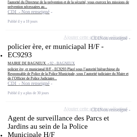
l'autorité du Directeur de la prévention et de la sécurité, vous exercez les missions de
prévention nécessaires au...
CDI - Non renseigné
Publié il y a 18 jours
Ajouter cette offre à ma sélection
CDI
Non renseigné
policier ère, er municiapal H/F -
EC9293
MAIRIE DE BAGNEUX -
92 - BAGNEUX
policier ère, er municiapal H/F - EC9293 Placé sous l’autorité hiérarchique du
Responsable de Police de la Police Municipale, sous l’autorité judiciaire du Maire et
de l’Officier de Police Judiciaire...
CDI - Non renseigné
Publié il y a plus de 30 jours
Ajouter cette offre à ma sélection
CDI
Non renseigné
Agent de surveillance des Parcs et
Jardins au sein de la Police
Municipale H/F