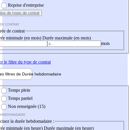
Reprise d'entreprise
plus
de types de contrat
 DE CONTRAT
ée de contrat
ée minimale (en mois)
Durée maximale (en mois)
mois
er
le filtre du type de contrat
les filtres de
Durée hebdo
madaire
 hebdomadaire
Temps plein
Temps partiel
Non renseignée (15)
 HEBDOMADAIRE
cisez la durée hebdomadaire :
ée minimale (en heure)
Durée maximale (en heure)