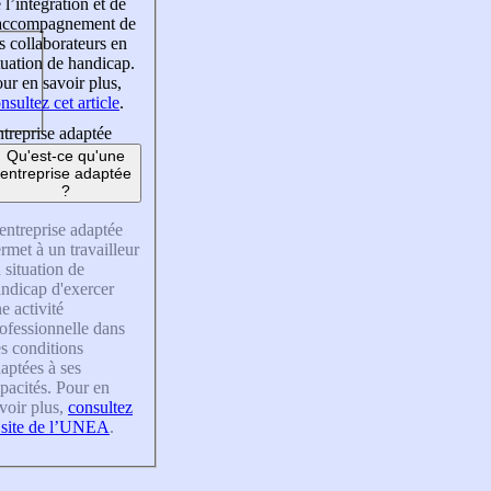
 l’intégration et de
’accompagnement de
s collaborateurs en
tuation de handicap.
ur en savoir plus,
nsultez cet article
.
treprise adaptée
Qu'est-ce qu'une
entreprise adaptée
?
entreprise adaptée
rmet à un travailleur
 situation de
ndicap d'exercer
e activité
ofessionnelle dans
s conditions
aptées à ses
pacités. Pour en
voir plus,
consultez
 site de l’UNEA
.