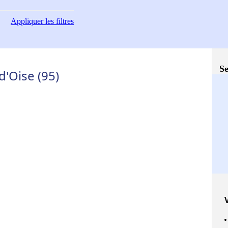
Appliquer
les filtres
Se
d'Oise (95)
V