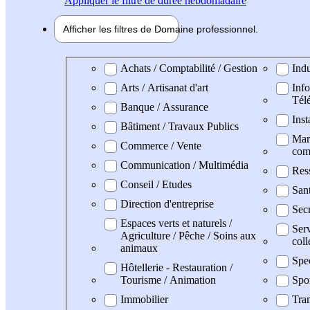
Appliquer
le filtre de durée hebdomadaire
Afficher les filtres de
Domaine pro
fessionnel
Domaine professionel
Achats / Comptabilité / Gestion
Indu
Arts / Artisanat d'art
Info
Tél
Banque / Assurance
Inst
Bâtiment / Travaux Publics
Mark
Commerce / Vente
com
Communication / Multimédia
Res
Conseil / Etudes
San
Direction d'entreprise
Secr
Espaces verts et naturels /
Serv
Agriculture / Pêche / Soins aux
coll
animaux
Spe
Hôtellerie - Restauration /
Tourisme / Animation
Spo
Immobilier
Tran