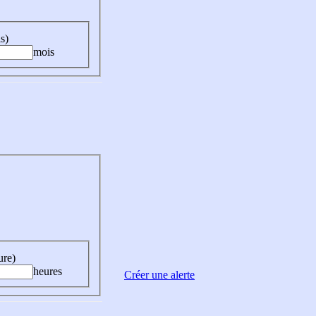
s)
mois
ure)
heures
Créer une alerte