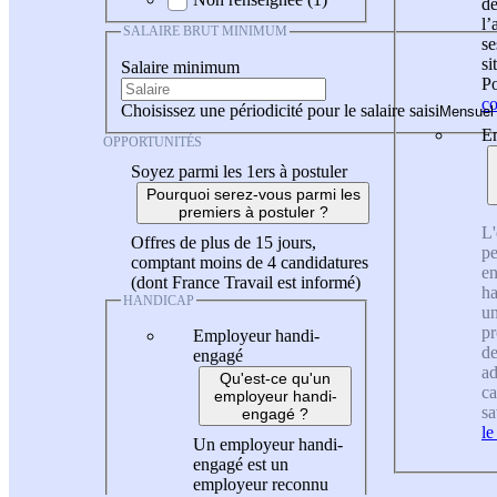
de
l
SALAIRE BRUT MINIMUM
se
si
Salaire minimum
Po
co
Choisissez une périodicité pour le salaire saisi
En
OPPORTUNITÉS
Soyez parmi les 1ers à postuler
Pourquoi serez-vous parmi les
premiers à postuler ?
L'
Offres de plus de 15 jours,
pe
comptant moins de 4 candidatures
en
(dont France Travail est informé)
ha
HANDICAP
un
pr
Employeur handi-
de
engagé
ad
Qu'est-ce qu'un
ca
employeur handi-
sa
engagé ?
le
Un employeur handi-
engagé est un
employeur reconnu