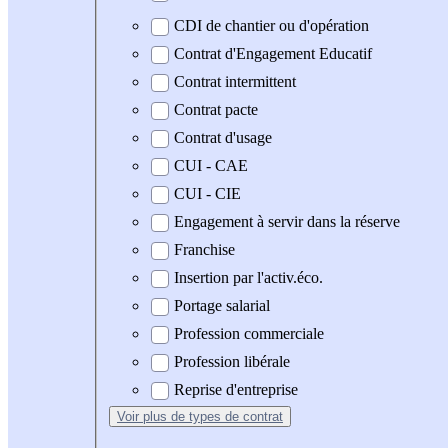
CDI de chantier ou d'opération
Contrat d'Engagement Educatif
Contrat intermittent
Contrat pacte
Contrat d'usage
CUI - CAE
CUI - CIE
Engagement à servir dans la réserve
Franchise
Insertion par l'activ.éco.
Portage salarial
Profession commerciale
Profession libérale
Reprise d'entreprise
Voir plus
de types de contrat