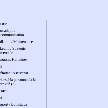
strie
rmatique /
écommunication
allation / Maintenance
eting / Stratégie
merciale
sources Humaines
té
étariat / Assistanat
ices à la personne / à la
ectivité (3)
ctacle
rt
sport / Logistique