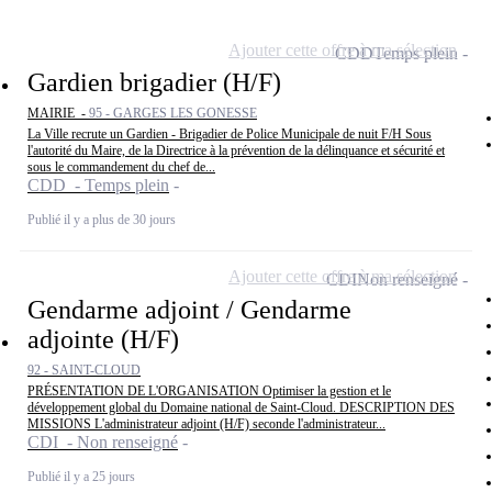
Ajouter cette offre à ma sélection
CDD
Temps plein
Gardien brigadier (H/F)
MAIRIE -
95 - GARGES LES GONESSE
La Ville recrute un Gardien - Brigadier de Police Municipale de nuit F/H Sous
l'autorité du Maire, de la Directrice à la prévention de la délinquance et sécurité et
sous le commandement du chef de...
CDD - Temps plein
Publié il y a plus de 30 jours
Ajouter cette offre à ma sélection
CDI
Non renseigné
Gendarme adjoint / Gendarme
adjointe (H/F)
92 - SAINT-CLOUD
PRÉSENTATION DE L'ORGANISATION Optimiser la gestion et le
développement global du Domaine national de Saint-Cloud. DESCRIPTION DES
MISSIONS L'administrateur adjoint (H/F) seconde l'administrateur...
CDI - Non renseigné
Publié il y a 25 jours