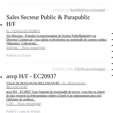
Ajouter cette offre à ma sélection
Intérim
Non renseigné
Sales Secteur Public & Parapublic
H/F
92 - LEVALLOIS-PERRET
Vos Missions : Propulser la transformation du Secteur PublicRattaché(e) au
Directeur Commercial, vous pilotez et développez un portefeuille de comptes publics
(Ministères, Collectivités...
Intérim - Non renseigné
Publié il y a 23 jours
Ajouter cette offre à ma sélection
CDI
Non renseigné
asvp H/F - EC20937
VILLE DE BOULOGNE BILLANCOURT -
92 - BOULOGNE-
BILLANCOURT
asvp H/F - EC20937 Sous l'autorité du responsable de service, vous êtes en charge
de faire respecter la réglementation relative à l'arrêt et au stationnement ainsi qu'à
l'affichage du certificat...
CDI - Non renseigné
Publié il y a plus de 30 jours