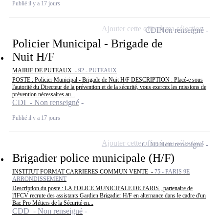
Publié il y a 17 jours
Ajouter cette offre à ma sélection
CDI
Non renseigné
Policier Municipal - Brigade de
Nuit H/F
MAIRIE DE PUTEAUX -
92 - PUTEAUX
POSTE : Policier Municipal - Brigade de Nuit H/F DESCRIPTION : Placé-e sous
l'autorité du Directeur de la prévention et de la sécurité, vous exercez les missions de
prévention nécessaires au...
CDI - Non renseigné
Publié il y a 17 jours
Ajouter cette offre à ma sélection
CDD
Non renseigné
Brigadier police municipale (H/F)
INSTITUT FORMAT CARRIERES COMMUN VENTE -
75 - PARIS 9E
ARRONDISSEMENT
Description du poste : LA POLICE MUNICIPALE DE PARIS , partenaire de
l'IFCV recrute des assistants Gardien Brigadier H/F en alternance dans le cadre d'un
Bac Pro Métiers de la Sécurité en...
CDD - Non renseigné