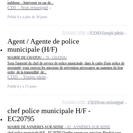
publique. - Intervenir en cas de...
CDI - Non renseigné
Publié il y a plus de 30 jours
Ajouter cette offre à ma sélection
CDD
Temps plein
Agent / Agente de police
municipale (H/F)
MAIRIE DE CHATOU -
78 - CHATOU
Sous l'autorité du chef de service de police municipale, dans le cadre d'une police de
proximité, vous exercez les missions de prévention nécessaires au maintien du bon
ordre, de la tranquillité, de...
CDD - Temps plein
Publié il y a 15 jours
Ajouter cette offre à ma sélection
CDI
Non renseigné
chef police municipale H/F -
EC20795
MAIRIE DE ASNIERES-SUR-SEINE -
92 - ASNIÈRES-SUR-SEINE
chef police municipale H/F - EC20795 Quelles seront vos missions Placé(e) sous