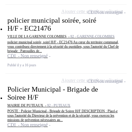
Ajouter cette offre à ma sélection
CDI
Non renseigné
policier municipal soirée, soiré
H/F - EC21476
VILLE DE LA GARENNE COLOMBES -
92 - GARENNE-COLOMBES
policier municipal soirée, soiré H/F - EC21476 Au cœur du territoire communal,
vous contribuez directement à la sécurité du quotidien, sous l'autorité du Chef de
brigade : Patrouilles de...
CDI - Non renseigné
Publié il y a 16 jours
Ajouter cette offre à ma sélection
CDI
Non renseigné
Policier Municipal - Brigade de
Soiree H/F
MAIRIE DE PUTEAUX -
92 - PUTEAUX
POSTE : Policier Municipal - Brigade de Soiree H/F DESCRIPTION : Placé-e
sous l'autorité du Directeur de la prévention et de la sécurité, vous exercez les
missions de prévention nécessaires au...
CDI - Non renseigné