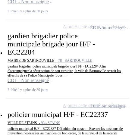
CDI - Non renseigné
Publié il y a plus de 30 jours
Ajouter cette offre à ma sélection
CDI
Non renseigné
gardien brigadier police
municipale brigade jour H/F -
EC22284
MAIRIE DE SARTROUVILLE -
78 - SARTROUVILLE
gardien brigadier police municipale brigade jour H/F - EC22284 Afin
d'accompagner la sécurisation de son territoire, la ville de Sartrouville accroit les
effectifs de sa Police Municipale. Sous...
CDI - Non renseigné
Publié il y a plus de 30 jours
Ajouter cette offre à ma sélection
CDI
Non renseigné
policier municipal H/F - EC22337
VILLE DE STAINS -
93 - STAINS
policier municipal H/F - EC22337 Définition du poste : - Exercer les missions de
prévention nécessaires au maintien du bon ordre, de la sûreté, et de la sécurité