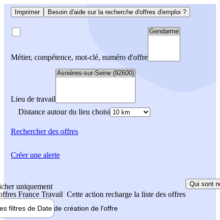
Imprimer
Besoin d'aide sur la recherche d'offres d'emploi ?
Métier, compétence, mot-clé, numéro d'offre
Lieu de travail
Distance autour du lieu choisi
Rechercher
des offres
Créer une alerte
Qui sont n
icher uniquement
 offres France Travail
Cette action recharge la liste des offres
les filtres de
Date de création
de l'offre