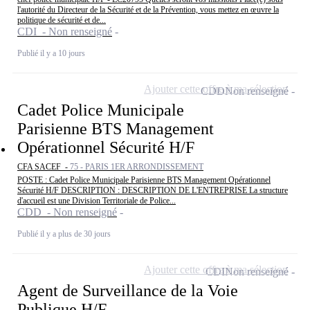
l'autorité du Directeur de la Sécurité et de la Prévention, vous mettez en œuvre la
politique de sécurité et de...
CDI - Non renseigné
Publié il y a 10 jours
Ajouter cette offre à ma sélection
CDD
Non renseigné
Cadet Police Municipale
Parisienne BTS Management
Opérationnel Sécurité H/F
CFA SACEF -
75 - PARIS 1ER ARRONDISSEMENT
POSTE : Cadet Police Municipale Parisienne BTS Management Opérationnel
Sécurité H/F DESCRIPTION : DESCRIPTION DE L'ENTREPRISE La structure
d'accueil est une Division Territoriale de Police...
CDD - Non renseigné
Publié il y a plus de 30 jours
Ajouter cette offre à ma sélection
CDI
Non renseigné
Agent de Surveillance de la Voie
Publique H/F