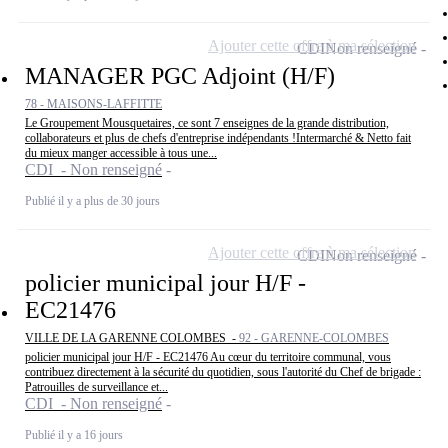
Ajouter cette offre à ma sélection
CDI
Non renseigné
MANAGER PGC Adjoint (H/F)
78 - MAISONS-LAFFITTE
Le Groupement Mousquetaires, ce sont 7 enseignes de la grande distribution,
collaborateurs et plus de chefs d'entreprise indépendants !Intermarché & Netto fait
du mieux manger accessible à tous une...
CDI - Non renseigné
Publié il y a plus de 30 jours
Ajouter cette offre à ma sélection
CDI
Non renseigné
policier municipal jour H/F -
EC21476
VILLE DE LA GARENNE COLOMBES -
92 - GARENNE-COLOMBES
policier municipal jour H/F - EC21476 Au cœur du territoire communal, vous
contribuez directement à la sécurité du quotidien, sous l'autorité du Chef de brigade :
Patrouilles de surveillance et...
CDI - Non renseigné
Publié il y a 16 jours