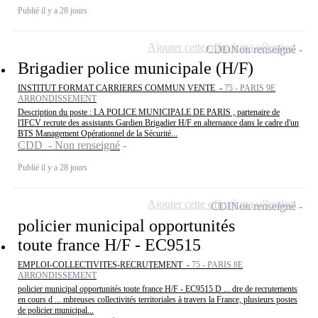
Publié il y a 28 jours
Ajouter cette offre à ma sélection
CDD
Non renseigné
Brigadier police municipale (H/F)
INSTITUT FORMAT CARRIERES COMMUN VENTE -
75 - PARIS 9E
ARRONDISSEMENT
Description du poste : LA POLICE MUNICIPALE DE PARIS , partenaire de
l'IFCV recrute des assistants Gardien Brigadier H/F en alternance dans le cadre d'un
BTS Management Opérationnel de la Sécurité...
CDD - Non renseigné
Publié il y a 28 jours
Ajouter cette offre à ma sélection
CDI
Non renseigné
policier municipal opportunités
toute france H/F - EC9515
EMPLOI-COLLECTIVITES-RECRUTEMENT -
75 - PARIS 8E
ARRONDISSEMENT
policier municipal opportunités toute france H/F - EC9515 D ... dre de recrutements
en cours d ... mbreuses collectivités territoriales à travers la France, plusieurs postes
de policier municipal...