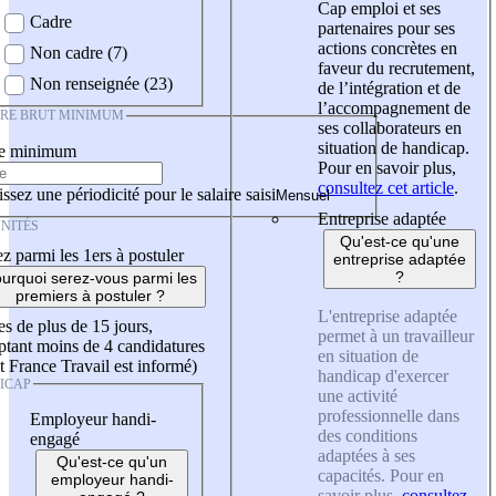
Cap emploi et ses
Cadre
partenaires pour ses
actions concrètes en
Non cadre (7)
faveur du recrutement,
Non renseignée (23)
de l’intégration et de
l’accompagnement de
IRE BRUT MINIMUM
ses collaborateurs en
situation de handicap.
re minimum
Pour en savoir plus,
consultez cet article
.
ssez une périodicité pour le salaire saisi
Entreprise adaptée
NITÉS
Qu'est-ce qu'une
z parmi les 1ers à postuler
entreprise adaptée
?
urquoi serez-vous parmi les
premiers à postuler ?
L'entreprise adaptée
es de plus de 15 jours,
permet à un travailleur
tant moins de 4 candidatures
en situation de
t France Travail est informé)
handicap d'exercer
ICAP
une activité
professionnelle dans
Employeur handi-
des conditions
engagé
adaptées à ses
Qu'est-ce qu'un
capacités. Pour en
employeur handi-
savoir plus,
consultez