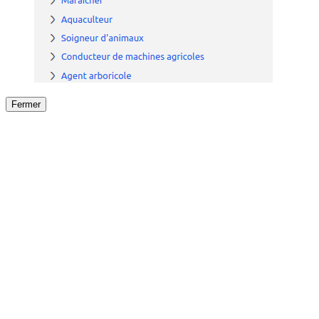
Fermer
Fermer
le détail de l'offre
/
Offre
sur
Offre précéden