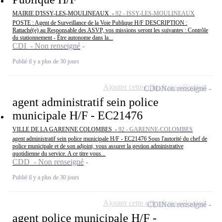
MAIRIE D'ISSY-LES-MOULINEAUX -
92 - ISSY-LES-MOULINEAUX
POSTE : Agent de Surveillance de la Voie Publique H/F DESCRIPTION :
Rattaché(e) au Responsable des ASVP, vos missions seront les suivantes : Contrôle
du stationnement - Être autonome dans la...
CDI - Non renseigné
Publié il y a plus de 30 jours
Ajouter cette offre à ma sélection
CDD
Non renseigné
agent administratif sein police
municipale H/F - EC21476
VILLE DE LA GARENNE COLOMBES -
92 - GARENNE-COLOMBES
agent administratif sein police municipale H/F - EC21476 Sous l'autorité du chef de
police municipale et de son adjoint, vous assurer la gestion administrative
quotidienne du service. A ce titre vous...
CDD - Non renseigné
Publié il y a plus de 30 jours
Ajouter cette offre à ma sélection
CDI
Non renseigné
agent police municipale H/F -