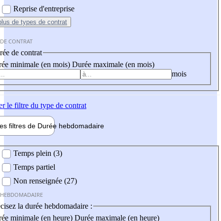
Reprise d'entreprise
plus
de types de contrat
 DE CONTRAT
ée de contrat
ée minimale (en mois)
Durée maximale (en mois)
mois
er
le filtre du type de contrat
les filtres de
Durée hebdo
madaire
 hebdomadaire
Temps plein (3)
Temps partiel
Non renseignée (27)
 HEBDOMADAIRE
cisez la durée hebdomadaire :
ée minimale (en heure)
Durée maximale (en heure)