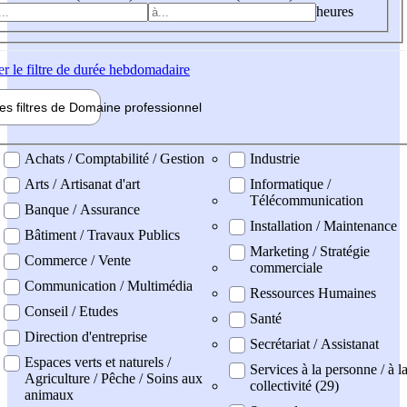
heures
er
le filtre de durée hebdomadaire
les filtres de
Domaine pro
fessionnel
ne professionel
Achats / Comptabilité / Gestion
Industrie
Arts / Artisanat d'art
Informatique /
Télécommunication
Banque / Assurance
Installation / Maintenance
Bâtiment / Travaux Publics
Marketing / Stratégie
Commerce / Vente
commerciale
Communication / Multimédia
Ressources Humaines
Conseil / Etudes
Santé
Direction d'entreprise
Secrétariat / Assistanat
Espaces verts et naturels /
Services à la personne / à l
Agriculture / Pêche / Soins aux
collectivité (29)
animaux