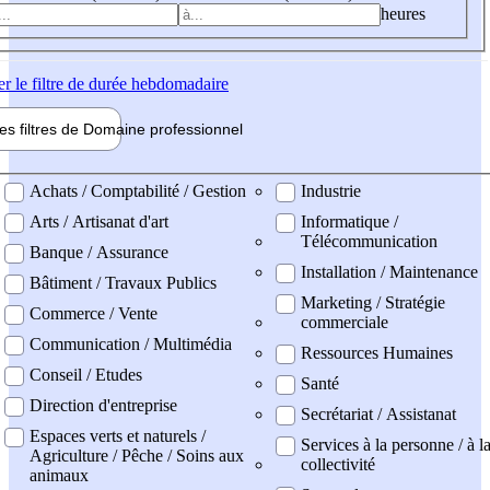
heures
er
le filtre de durée hebdomadaire
les filtres de
Domaine pro
fessionnel
ne professionel
Achats / Comptabilité / Gestion
Industrie
Arts / Artisanat d'art
Informatique /
Télécommunication
Banque / Assurance
Installation / Maintenance
Bâtiment / Travaux Publics
Marketing / Stratégie
Commerce / Vente
commerciale
Communication / Multimédia
Ressources Humaines
Conseil / Etudes
Santé
Direction d'entreprise
Secrétariat / Assistanat
Espaces verts et naturels /
Services à la personne / à l
Agriculture / Pêche / Soins aux
collectivité
animaux