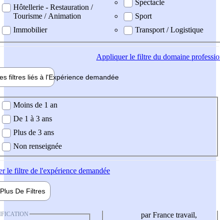
Spectacle
Hôtellerie - Restauration /
Tourisme / Animation
Sport
Immobilier
Transport / Logistique
Appliquer
le filtre du domaine professi
es filtres liés à l'
Expérience
demandée
ience demandée
Moins de 1 an
De 1 à 3 ans
Plus de 3 ans
Non renseignée
er
le filtre de l'expérience demandée
Plus De
Filtres
IFICATION
par France travail,