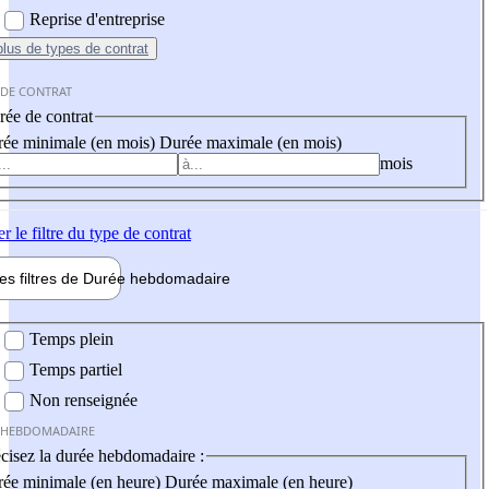
Reprise d'entreprise
plus
de types de contrat
 DE CONTRAT
ée de contrat
ée minimale (en mois)
Durée maximale (en mois)
mois
er
le filtre du type de contrat
les filtres de
Durée hebdo
madaire
 hebdomadaire
Temps plein
Temps partiel
Non renseignée
 HEBDOMADAIRE
cisez la durée hebdomadaire :
ée minimale (en heure)
Durée maximale (en heure)