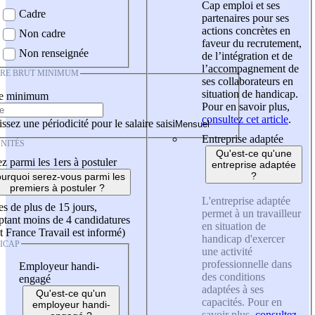
Cap emploi et ses
Cadre
partenaires pour ses
actions concrètes en
Non cadre
faveur du recrutement,
Non renseignée
de l’intégration et de
l’accompagnement de
IRE BRUT MINIMUM
ses collaborateurs en
situation de handicap.
re minimum
Pour en savoir plus,
consultez cet article
.
ssez une périodicité pour le salaire saisi
Entreprise adaptée
NITÉS
Qu'est-ce qu'une
z parmi les 1ers à postuler
entreprise adaptée
?
urquoi serez-vous parmi les
premiers à postuler ?
L'entreprise adaptée
es de plus de 15 jours,
permet à un travailleur
tant moins de 4 candidatures
en situation de
t France Travail est informé)
handicap d'exercer
ICAP
une activité
professionnelle dans
Employeur handi-
des conditions
engagé
adaptées à ses
Qu'est-ce qu'un
capacités. Pour en
employeur handi-
savoir plus,
consultez