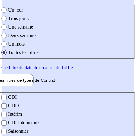
e création de l'offre
Un jour
Trois jours
Une semaine
Deux semaines
Un mois
Toutes les offres
er
le filtre de date de création de l'offre
les filtres de types de
Contrat
de contrat
CDI
CDD
Intérim
CDI Intérimaire
Saisonnier