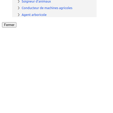
Fermer
Fermer
le détail de l'offre
/
Offre
sur
Offre précéden