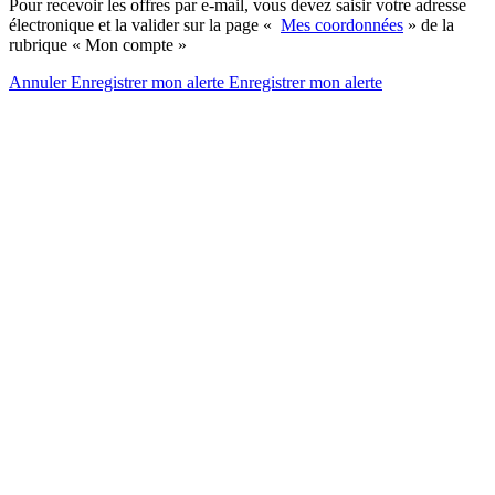
Pour recevoir les offres par e-mail, vous devez saisir votre adresse
électronique et la valider sur la page «
Mes coordonnées
» de la
rubrique « Mon compte »
Annuler
Enregistrer mon alerte
Enregistrer
mon alerte