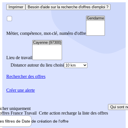
Imprimer
Besoin d'aide sur la recherche d'offres d'emploi ?
Métier, compétence, mot-clé, numéro d'offre
Lieu de travail
Distance autour du lieu choisi
Rechercher
des offres
Créer une alerte
Qui sont n
icher uniquement
 offres France Travail
Cette action recharge la liste des offres
les filtres de
Date de création
de l'offre