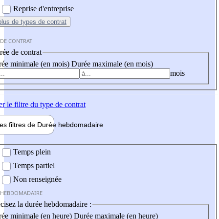
Reprise d'entreprise
plus
de types de contrat
 DE CONTRAT
ée de contrat
ée minimale (en mois)
Durée maximale (en mois)
mois
er
le filtre du type de contrat
les filtres de
Durée hebdo
madaire
 hebdomadaire
Temps plein
Temps partiel
Non renseignée
 HEBDOMADAIRE
cisez la durée hebdomadaire :
ée minimale (en heure)
Durée maximale (en heure)