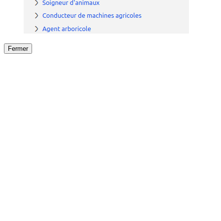
Fermer
Fermer
le détail de l'offre
/
Offre
sur
Offre précéden