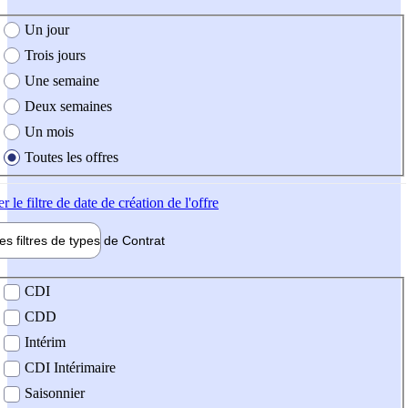
e création de l'offre
Un jour
Trois jours
Une semaine
Deux semaines
Un mois
Toutes les offres
er
le filtre de date de création de l'offre
les filtres de types de
Contrat
de contrat
CDI
CDD
Intérim
CDI Intérimaire
Saisonnier