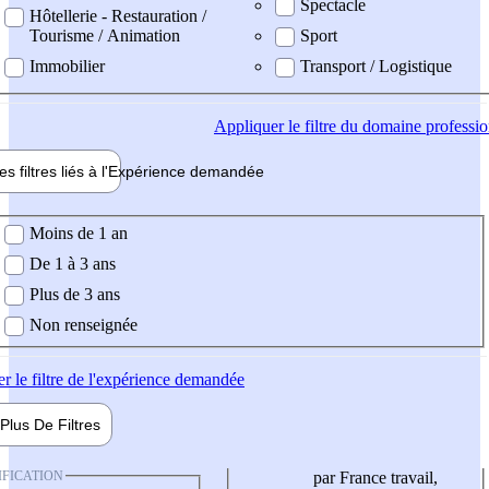
Spectacle
Hôtellerie - Restauration /
Tourisme / Animation
Sport
Immobilier
Transport / Logistique
Appliquer
le filtre du domaine professi
es filtres liés à l'
Expérience
demandée
ience demandée
Moins de 1 an
De 1 à 3 ans
Plus de 3 ans
Non renseignée
er
le filtre de l'expérience demandée
Plus De
Filtres
IFICATION
par France travail,