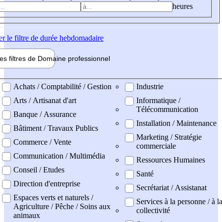
heures
er
le filtre de durée hebdomadaire
les filtres de
Domaine pro
fessionnel
ne professionel
Achats / Comptabilité / Gestion
Industrie
Arts / Artisanat d'art
Informatique /
Télécommunication
Banque / Assurance
Installation / Maintenance
Bâtiment / Travaux Publics
Marketing / Stratégie
Commerce / Vente
commerciale
Communication / Multimédia
Ressources Humaines
Conseil / Etudes
Santé
Direction d'entreprise
Secrétariat / Assistanat
Espaces verts et naturels /
Services à la personne / à l
Agriculture / Pêche / Soins aux
collectivité
animaux