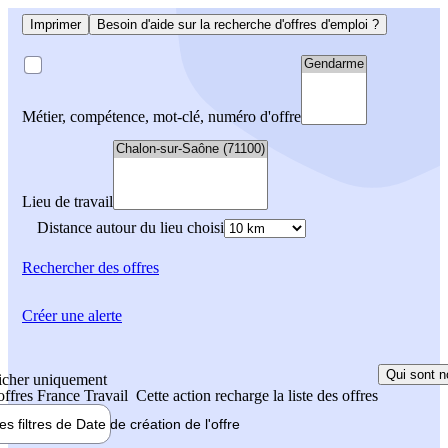
Imprimer
Besoin d'aide sur la recherche d'offres d'emploi ?
Métier, compétence, mot-clé, numéro d'offre
Lieu de travail
Distance autour du lieu choisi
Rechercher
des offres
Créer une alerte
Qui sont n
icher uniquement
 offres France Travail
Cette action recharge la liste des offres
les filtres de
Date de création
de l'offre