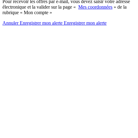
Pour recevoir les offres par e-mail, vous devez saisir votre adresse
électronique et la valider sur la page «
Mes coordonnées
» de la
rubrique « Mon compte »
Annuler
Enregistrer mon alerte
Enregistrer
mon alerte