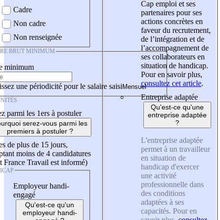
Cap emploi et ses
Cadre
partenaires pour ses
actions concrètes en
Non cadre
faveur du recrutement,
Non renseignée
de l’intégration et de
l’accompagnement de
IRE BRUT MINIMUM
ses collaborateurs en
situation de handicap.
re minimum
Pour en savoir plus,
consultez cet article
.
ssez une périodicité pour le salaire saisi
Entreprise adaptée
NITÉS
Qu'est-ce qu'une
z parmi les 1ers à postuler
entreprise adaptée
?
urquoi serez-vous parmi les
premiers à postuler ?
L'entreprise adaptée
es de plus de 15 jours,
permet à un travailleur
tant moins de 4 candidatures
en situation de
t France Travail est informé)
handicap d'exercer
ICAP
une activité
professionnelle dans
Employeur handi-
des conditions
engagé
adaptées à ses
Qu'est-ce qu'un
capacités. Pour en
employeur handi-
savoir plus,
consultez