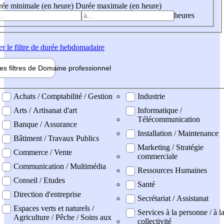
ée minimale (en heure)
Durée maximale (en heure)
heures
er
le filtre de durée hebdomadaire
les filtres de
Domaine pro
fessionnel
ne professionel
Achats / Comptabilité / Gestion
Industrie
Arts / Artisanat d'art
Informatique /
Télécommunication
Banque / Assurance
Installation / Maintenance
Bâtiment / Travaux Publics
Marketing / Stratégie
Commerce / Vente
commerciale
Communication / Multimédia
Ressources Humaines
Conseil / Etudes
Santé
Direction d'entreprise
Secrétariat / Assistanat
Espaces verts et naturels /
Services à la personne / à l
Agriculture / Pêche / Soins aux
collectivité