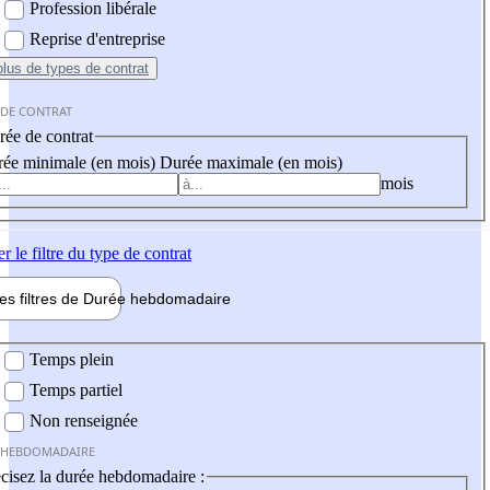
Profession libérale
Reprise d'entreprise
plus
de types de contrat
 DE CONTRAT
ée de contrat
ée minimale (en mois)
Durée maximale (en mois)
mois
er
le filtre du type de contrat
les filtres de
Durée hebdo
madaire
 hebdomadaire
Temps plein
Temps partiel
Non renseignée
 HEBDOMADAIRE
cisez la durée hebdomadaire :