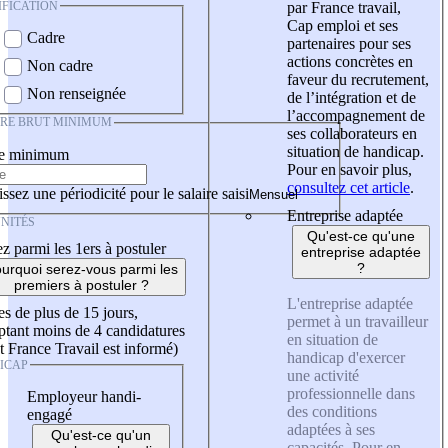
IFICATION
par France travail,
Cap emploi et ses
Cadre
partenaires pour ses
actions concrètes en
Non cadre
faveur du recrutement,
Non renseignée
de l’intégration et de
l’accompagnement de
IRE BRUT MINIMUM
ses collaborateurs en
situation de handicap.
re minimum
Pour en savoir plus,
consultez cet article
.
ssez une périodicité pour le salaire saisi
Entreprise adaptée
NITÉS
Qu'est-ce qu'une
z parmi les 1ers à postuler
entreprise adaptée
?
urquoi serez-vous parmi les
premiers à postuler ?
L'entreprise adaptée
es de plus de 15 jours,
permet à un travailleur
tant moins de 4 candidatures
en situation de
t France Travail est informé)
handicap d'exercer
ICAP
une activité
professionnelle dans
Employeur handi-
des conditions
engagé
adaptées à ses
Qu'est-ce qu'un
capacités. Pour en