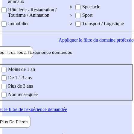
animaux
Spectacle
Hôtellerie - Restauration /
Tourisme / Animation
Sport
Immobilier
Transport / Logistique
Appliquer
le filtre du domaine professi
es filtres liés à l'
Expérience
demandée
ience demandée
Moins de 1 an
De 1 à 3 ans
Plus de 3 ans
Non renseignée
er
le filtre de l'expérience demandée
Plus De
Filtres