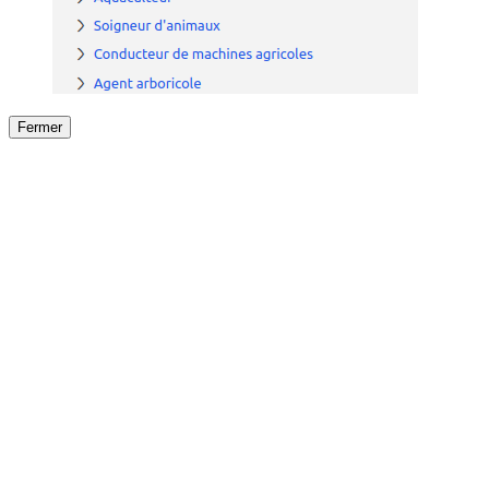
Fermer
Fermer
le détail de l'offre
/
Offre
sur
Offre précéden