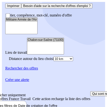
Imprimer
Besoin d'aide sur la recherche d'offres d'emploi ?
Métier, compétence, mot-clé, numéro d'offre
Lieu de travail
Distance autour du lieu choisi
Rechercher
des offres
Créer une alerte
Qui sont n
icher uniquement
 offres France Travail
Cette action recharge la liste des offres
les filtres de
Date de création
de l'offre