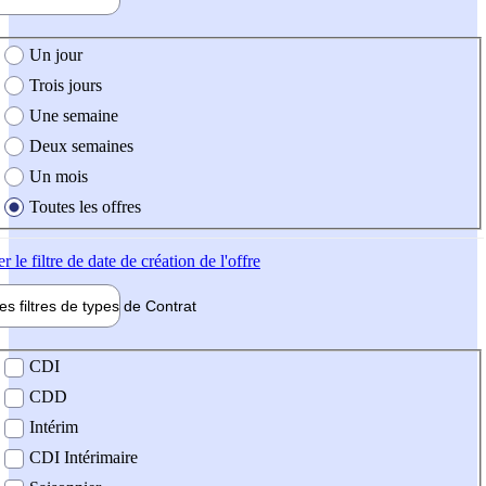
e création de l'offre
Un jour
Trois jours
Une semaine
Deux semaines
Un mois
Toutes les offres
er
le filtre de date de création de l'offre
les filtres de types de
Contrat
de contrat
CDI
CDD
Intérim
CDI Intérimaire