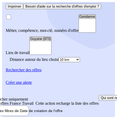
Imprimer
Besoin d'aide sur la recherche d'offres d'emploi ?
Métier, compétence, mot-clé, numéro d'offre
Lieu de travail
Distance autour du lieu choisi
Rechercher
des offres
Créer une alerte
Qui sont n
icher uniquement
 offres France Travail
Cette action recharge la liste des offres
les filtres de
Date de création
de l'offre