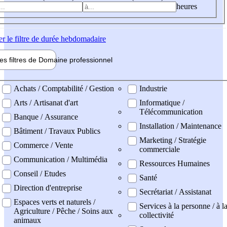
heures
er
le filtre de durée hebdomadaire
les filtres de
Domaine pro
fessionnel
ne professionel
Achats / Comptabilité / Gestion
Industrie
Arts / Artisanat d'art
Informatique /
Télécommunication
Banque / Assurance
Installation / Maintenance
Bâtiment / Travaux Publics
Marketing / Stratégie
Commerce / Vente
commerciale
Communication / Multimédia
Ressources Humaines
Conseil / Etudes
Santé
Direction d'entreprise
Secrétariat / Assistanat
Espaces verts et naturels /
Services à la personne / à l
Agriculture / Pêche / Soins aux
collectivité
animaux