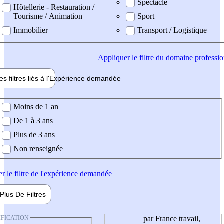
Spectacle
Hôtellerie - Restauration /
Tourisme / Animation
Sport
Immobilier
Transport / Logistique
Appliquer
le filtre du domaine professi
es filtres liés à l'
Expérience
demandée
ience demandée
Moins de 1 an
De 1 à 3 ans
Plus de 3 ans
Non renseignée
er
le filtre de l'expérience demandée
Plus De
Filtres
IFICATION
par France travail,