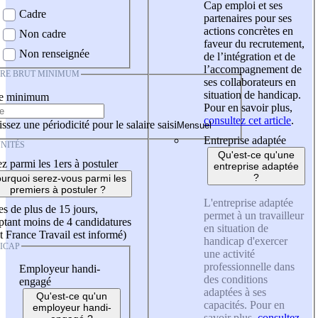
Cap emploi et ses
Cadre
partenaires pour ses
actions concrètes en
Non cadre
faveur du recrutement,
Non renseignée
de l’intégration et de
l’accompagnement de
IRE BRUT MINIMUM
ses collaborateurs en
situation de handicap.
re minimum
Pour en savoir plus,
consultez cet article
.
ssez une périodicité pour le salaire saisi
Entreprise adaptée
NITÉS
Qu'est-ce qu'une
z parmi les 1ers à postuler
entreprise adaptée
?
urquoi serez-vous parmi les
premiers à postuler ?
L'entreprise adaptée
es de plus de 15 jours,
permet à un travailleur
tant moins de 4 candidatures
en situation de
t France Travail est informé)
handicap d'exercer
ICAP
une activité
professionnelle dans
Employeur handi-
des conditions
engagé
adaptées à ses
Qu'est-ce qu'un
capacités. Pour en
employeur handi-
savoir plus,
consultez