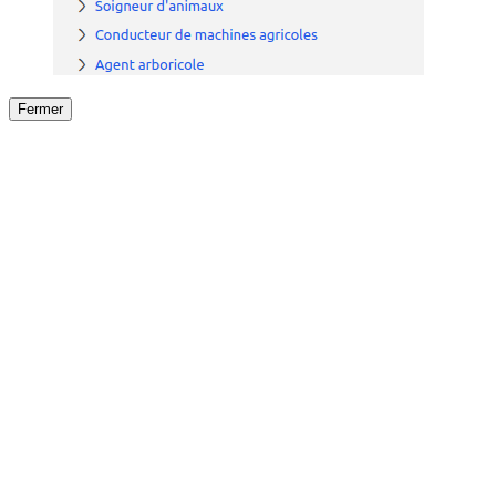
Fermer
Fermer
le détail de l'offre
/
Offre
sur
Offre précéden