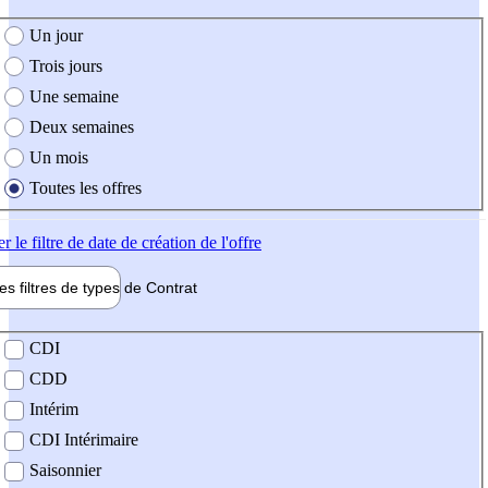
e création de l'offre
Un jour
Trois jours
Une semaine
Deux semaines
Un mois
Toutes les offres
er
le filtre de date de création de l'offre
les filtres de types de
Contrat
de contrat
CDI
CDD
Intérim
CDI Intérimaire
Saisonnier