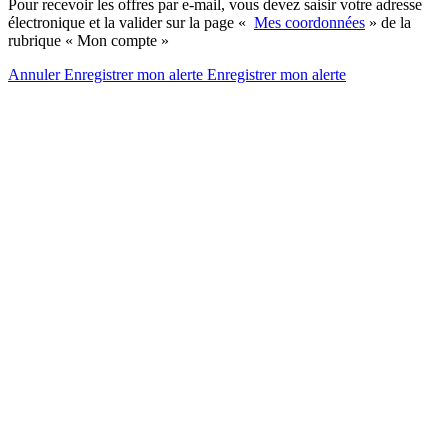
Pour recevoir les offres par e-mail, vous devez saisir votre adresse
électronique et la valider sur la page «
Mes coordonnées
» de la
rubrique « Mon compte »
Annuler
Enregistrer mon alerte
Enregistrer
mon alerte