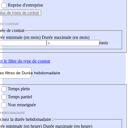
Reprise d'entreprise
plus
de types de contrat
 DE CONTRAT
ée de contrat
ée minimale (en mois)
Durée maximale (en mois)
mois
er
le filtre du type de contrat
les filtres de
Durée hebdo
madaire
 hebdomadaire
Temps plein
Temps partiel
Non renseignée
 HEBDOMADAIRE
cisez la durée hebdomadaire :
ée minimale (en heure)
Durée maximale (en heure)