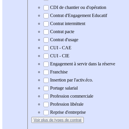
CDI de chantier ou d'opération
Contrat d'Engagement Educatif
Contrat intermittent
Contrat pacte
Contrat d'usage
CUI - CAE
CUI - CIE
Engagement à servir dans la réserve
Franchise
Insertion par l'activ.éco.
Portage salarial
Profession commerciale
Profession libérale
Reprise d'entreprise
Voir plus
de types de contrat