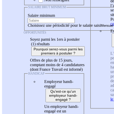
de
l
SALAIRE BRUT MINIMUM
se
si
Salaire minimum
Po
co
Choisissez une périodicité pour le salaire saisi
En
OPPORTUNITÉS
Soyez parmi les 1ers à postuler
(1)
résultats
Pourquoi serez-vous parmi les
L'
premiers à postuler ?
pe
Offres de plus de 15 jours,
en
comptant moins de 4 candidatures
ha
(dont France Travail est informé)
un
HANDICAP
pr
de
Employeur handi-
ad
engagé
ca
Qu'est-ce qu'un
sa
employeur handi-
le
engagé ?
Un employeur handi-
engagé est un