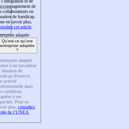
 l’intégration et de
’accompagnement de
s collaborateurs en
tuation de handicap.
ur en savoir plus,
nsultez cet article
.
treprise adaptée
Qu'est-ce qu'une
entreprise adaptée
?
entreprise adaptée
rmet à un travailleur
 situation de
ndicap d'exercer
e activité
ofessionnelle dans
s conditions
aptées à ses
pacités. Pour en
voir plus,
consultez
 site de l’UNEA
.