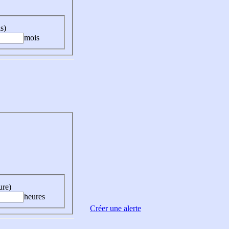
s)
mois
ure)
heures
Créer une alerte