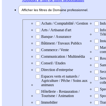
Appliquer
le filtre de durée hebdomadaire
Afficher les filtres de
Domaine pro
fessionnel
Domaine professionel
Achats / Comptabilité / Gestion
Indu
Arts / Artisanat d'art
Info
Tél
Banque / Assurance
Inst
Bâtiment / Travaux Publics
Mark
Commerce / Vente
com
Communication / Multimédia
Res
Conseil / Etudes
San
Direction d'entreprise
Secr
Espaces verts et naturels /
Serv
Agriculture / Pêche / Soins aux
coll
animaux
Spe
Hôtellerie - Restauration /
Tourisme / Animation
Spo
Immobilier
Tran