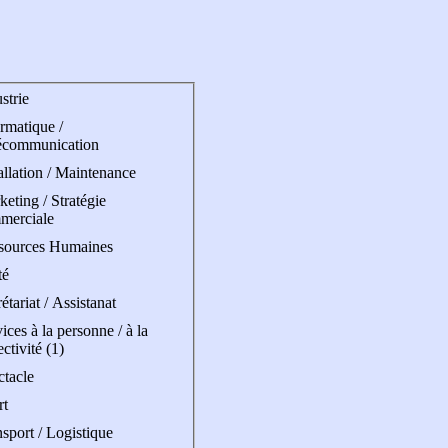
strie
rmatique /
écommunication
allation / Maintenance
eting / Stratégie
merciale
sources Humaines
té
étariat / Assistanat
ices à la personne / à la
ectivité (1)
ctacle
rt
sport / Logistique