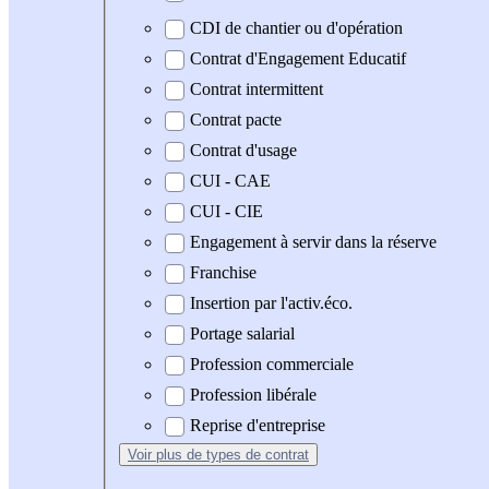
CDI de chantier ou d'opération
Contrat d'Engagement Educatif
Contrat intermittent
Contrat pacte
Contrat d'usage
CUI - CAE
CUI - CIE
Engagement à servir dans la réserve
Franchise
Insertion par l'activ.éco.
Portage salarial
Profession commerciale
Profession libérale
Reprise d'entreprise
Voir plus
de types de contrat