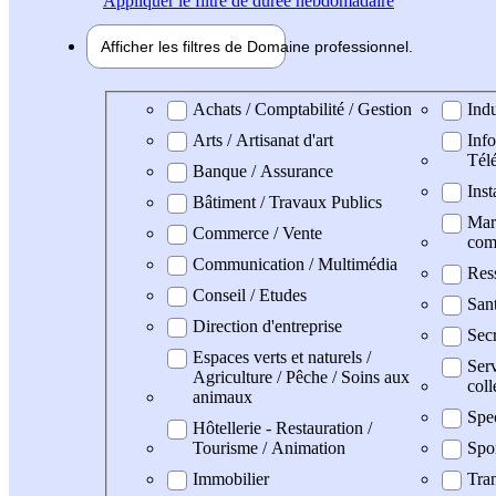
Appliquer
le filtre de durée hebdomadaire
Afficher les filtres de
Domaine pro
fessionnel
Domaine professionel
Achats / Comptabilité / Gestion
Indu
Arts / Artisanat d'art
Info
Tél
Banque / Assurance
Inst
Bâtiment / Travaux Publics
Mark
Commerce / Vente
com
Communication / Multimédia
Res
Conseil / Etudes
Sant
Direction d'entreprise
Secr
Espaces verts et naturels /
Serv
Agriculture / Pêche / Soins aux
coll
animaux
Spe
Hôtellerie - Restauration /
Tourisme / Animation
Spo
Immobilier
Tran