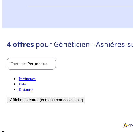
4 offres
pour Généticien - Asnières-s
Trier par
Pertinence
Pertinence
Date
Distance
Afficher la carte
(contenu non-accessible)