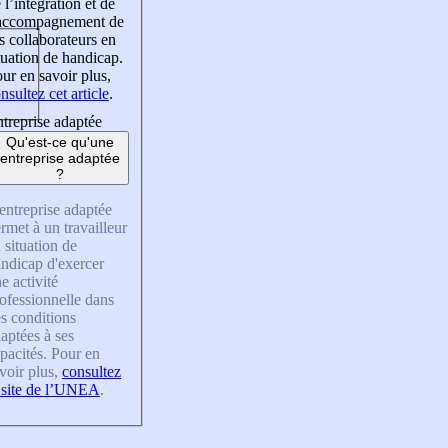
 l’intégration et de
’accompagnement de
s collaborateurs en
tuation de handicap.
ur en savoir plus,
nsultez cet article
.
treprise adaptée
Qu'est-ce qu'une
entreprise adaptée
?
entreprise adaptée
rmet à un travailleur
 situation de
ndicap d'exercer
e activité
ofessionnelle dans
s conditions
aptées à ses
pacités. Pour en
voir plus,
consultez
 site de l’UNEA
.