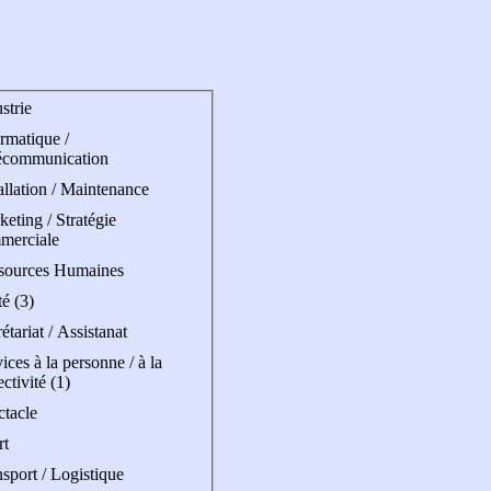
strie
rmatique /
écommunication
allation / Maintenance
eting / Stratégie
merciale
sources Humaines
é (3)
étariat / Assistanat
ices à la personne / à la
ectivité (1)
ctacle
rt
sport / Logistique