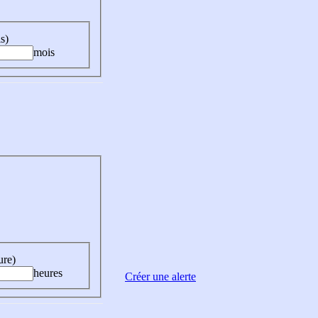
s)
mois
ure)
heures
Créer une alerte