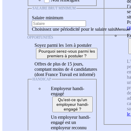
de
l
SALAIRE BRUT MINIMUM
se
si
Salaire minimum
Po
co
Choisissez une périodicité pour le salaire saisi
En
OPPORTUNITÉS
Soyez parmi les 1ers à postuler
Pourquoi serez-vous parmi les
premiers à postuler ?
L'
Offres de plus de 15 jours,
pe
comptant moins de 4 candidatures
en
(dont France Travail est informé)
ha
HANDICAP
un
pr
Employeur handi-
de
engagé
ad
Qu'est-ce qu'un
ca
employeur handi-
sa
engagé ?
le
Un employeur handi-
engagé est un
employeur reconnu