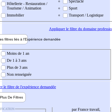
Spectacle
Hôtellerie - Restauration /
Tourisme / Animation
Sport
Immobilier
Transport / Logistique
Appliquer
le filtre du domaine professi
es filtres liés à l'
Expérience
demandée
ience demandée
Moins de 1 an
De 1 à 3 ans
Plus de 3 ans
Non renseignée
er
le filtre de l'expérience demandée
Plus De
Filtres
IFICATION
par France travail,