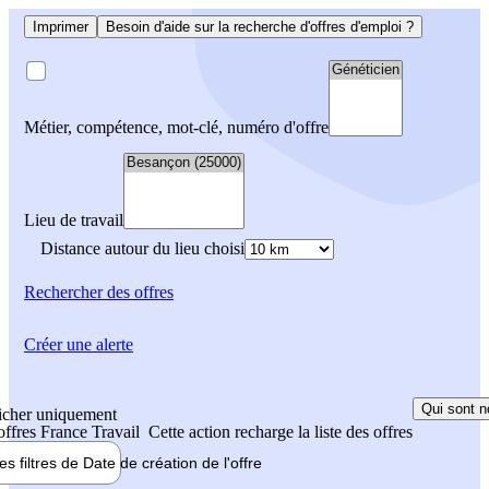
Imprimer
Besoin d'aide sur la recherche d'offres d'emploi ?
Métier, compétence, mot-clé, numéro d'offre
Lieu de travail
Distance autour du lieu choisi
Rechercher
des offres
Créer une alerte
Qui sont n
icher uniquement
 offres France Travail
Cette action recharge la liste des offres
les filtres de
Date de création
de l'offre