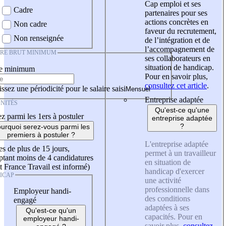
Cap emploi et ses
Cadre
partenaires pour ses
actions concrètes en
Non cadre
faveur du recrutement,
Non renseignée
de l’intégration et de
l’accompagnement de
IRE BRUT MINIMUM
ses collaborateurs en
situation de handicap.
re minimum
Pour en savoir plus,
consultez cet article
.
ssez une périodicité pour le salaire saisi
Entreprise adaptée
NITÉS
Qu'est-ce qu'une
z parmi les 1ers à postuler
entreprise adaptée
?
urquoi serez-vous parmi les
premiers à postuler ?
L'entreprise adaptée
es de plus de 15 jours,
permet à un travailleur
tant moins de 4 candidatures
en situation de
t France Travail est informé)
handicap d'exercer
ICAP
une activité
professionnelle dans
Employeur handi-
des conditions
engagé
adaptées à ses
Qu'est-ce qu'un
capacités. Pour en
employeur handi-
savoir plus,
consultez