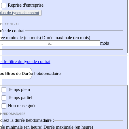
Reprise d'entreprise
plus
de types de contrat
 DE CONTRAT
ée de contrat
ée minimale (en mois)
Durée maximale (en mois)
mois
er
le filtre du type de contrat
les filtres de
Durée hebdo
madaire
 hebdomadaire
Temps plein
Temps partiel
Non renseignée
 HEBDOMADAIRE
cisez la durée hebdomadaire :
ée minimale (en heure)
Durée maximale (en heure)