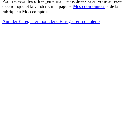
Pour recevoir les offres par e-mail, vous devez saisir votre adresse
électronique et la valider sur la page «
Mes coordonnées
» de la
rubrique « Mon compte »
Annuler
Enregistrer mon alerte
Enregistrer
mon alerte