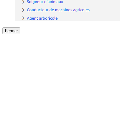
Fermer
Fermer
le détail de l'offre
/
Offre
sur
Offre précéden