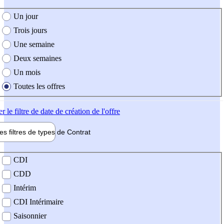
e création de l'offre
Un jour
Trois jours
Une semaine
Deux semaines
Un mois
Toutes les offres
er
le filtre de date de création de l'offre
les filtres de types de
Contrat
de contrat
CDI
CDD
Intérim
CDI Intérimaire
Saisonnier