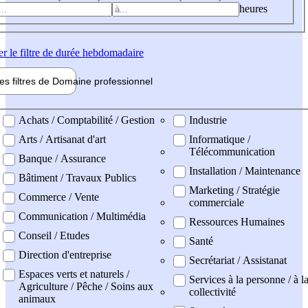
heures
er
le filtre de durée hebdomadaire
les filtres de
Domaine pro
fessionnel
ne professionel
Achats / Comptabilité / Gestion
Industrie
Arts / Artisanat d'art
Informatique /
Télécommunication
Banque / Assurance
Installation / Maintenance
Bâtiment / Travaux Publics
Marketing / Stratégie
Commerce / Vente
commerciale
Communication / Multimédia
Ressources Humaines
Conseil / Etudes
Santé
Direction d'entreprise
Secrétariat / Assistanat
Espaces verts et naturels /
Services à la personne / à l
Agriculture / Pêche / Soins aux
collectivité
animaux