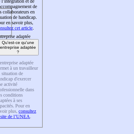
 l’intégration et de
’accompagnement de
s collaborateurs en
tuation de handicap.
ur en savoir plus,
nsultez cet article
.
treprise adaptée
Qu'est-ce qu'une
entreprise adaptée
?
entreprise adaptée
rmet à un travailleur
 situation de
ndicap d'exercer
e activité
ofessionnelle dans
s conditions
aptées à ses
pacités. Pour en
voir plus,
consultez
 site de l’UNEA
.