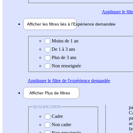
Appliquer
le fil
Afficher les filtres liés à l'
Expérience
demandée
Expérience demandée
Moins de 1 an
De 1 à 3 ans
Plus de 3 ans
Non renseignée
Appliquer
le filtre de l'expérience demandée
Afficher
Plus de
filtres
QUALIFICATION
pa
Ca
Cadre
pa
ac
Non cadre
fa
Non renseignée