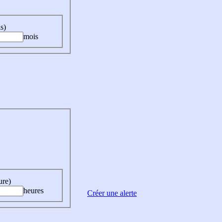
s)
mois
ure)
heures
Créer une alerte