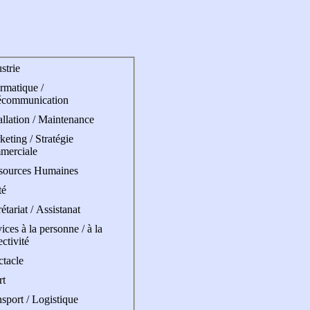
strie
rmatique /
écommunication
allation / Maintenance
eting / Stratégie
merciale
sources Humaines
té
étariat / Assistanat
ices à la personne / à la
ectivité
ctacle
rt
sport / Logistique