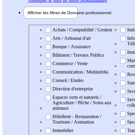
Appliquer
le filtre de durée hebdomadaire
Afficher les filtres de
Domaine pro
fessionnel
Domaine professionel
Achats / Comptabilité / Gestion
Indu
Arts / Artisanat d'art
Info
Tél
Banque / Assurance
Inst
Bâtiment / Travaux Publics
Mark
Commerce / Vente
com
Communication / Multimédia
Res
Conseil / Etudes
San
Direction d'entreprise
Secr
Espaces verts et naturels /
Serv
Agriculture / Pêche / Soins aux
coll
animaux
Spe
Hôtellerie - Restauration /
Tourisme / Animation
Spo
Immobilier
Tran