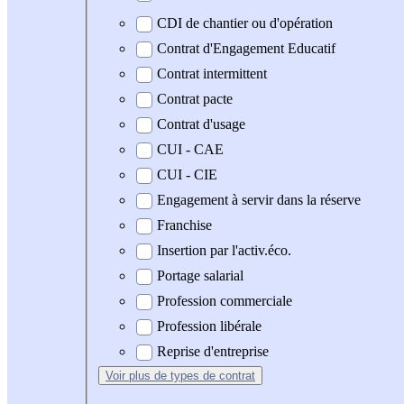
CDI de chantier ou d'opération
Contrat d'Engagement Educatif
Contrat intermittent
Contrat pacte
Contrat d'usage
CUI - CAE
CUI - CIE
Engagement à servir dans la réserve
Franchise
Insertion par l'activ.éco.
Portage salarial
Profession commerciale
Profession libérale
Reprise d'entreprise
Voir plus
de types de contrat