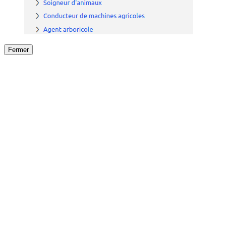
Fermer
Fermer
le détail de l'offre
/
Offre
sur
Offre précéden