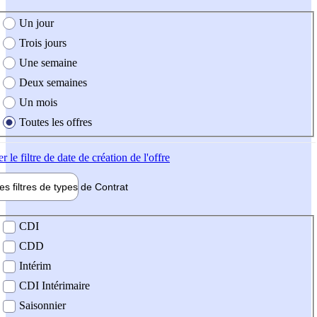
e création de l'offre
Un jour
Trois jours
Une semaine
Deux semaines
Un mois
Toutes les offres
er
le filtre de date de création de l'offre
les filtres de types de
Contrat
de contrat
CDI
CDD
Intérim
CDI Intérimaire
Saisonnier