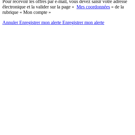
Pour recevoir les offres par e-mail, vous devez saisir votre adresse
électronique et la valider sur la page «
Mes coordonnées
» de la
rubrique « Mon compte »
Annuler
Enregistrer mon alerte
Enregistrer
mon alerte