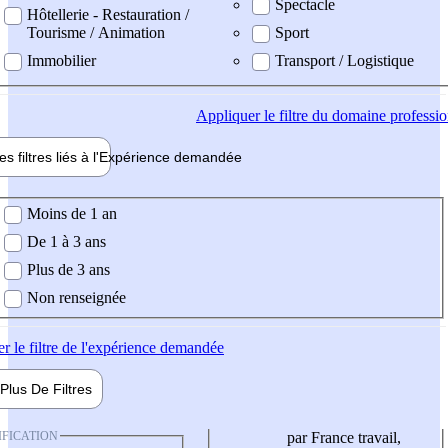
Spectacle
Hôtellerie - Restauration /
Tourisme / Animation
Sport
Immobilier
Transport / Logistique
Appliquer
le filtre du domaine professi
es filtres liés à l'
Expérience
demandée
ience demandée
Moins de 1 an
De 1 à 3 ans
Plus de 3 ans
Non renseignée
er
le filtre de l'expérience demandée
Plus De
Filtres
IFICATION
par France travail,