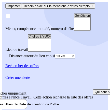
Imprimer
Besoin d'aide sur la recherche d'offres d'emploi ?
Métier, compétence, mot-clé, numéro d'offre
Lieu de travail
Distance autour du lieu choisi
Rechercher
des offres
Créer une alerte
Qui sont n
icher uniquement
 offres France Travail
Cette action recharge la liste des offres
les filtres de
Date de création
de l'offre