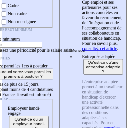
Cap emploi et ses
Cadre
partenaires pour ses
actions concrètes en
Non cadre
faveur du recrutement,
Non renseignée
de l’intégration et de
l’accompagnement de
IRE BRUT MINIMUM
ses collaborateurs en
situation de handicap.
re minimum
Pour en savoir plus,
consultez cet article
.
ssez une périodicité pour le salaire saisi
Entreprise adaptée
NITÉS
Qu'est-ce qu'une
z parmi les 1ers à postuler
entreprise adaptée
?
urquoi serez-vous parmi les
premiers à postuler ?
L'entreprise adaptée
es de plus de 15 jours,
permet à un travailleur
tant moins de 4 candidatures
en situation de
t France Travail est informé)
handicap d'exercer
ICAP
une activité
professionnelle dans
Employeur handi-
des conditions
engagé
adaptées à ses
Qu'est-ce qu'un
capacités. Pour en
employeur handi-
savoir plus,
consultez