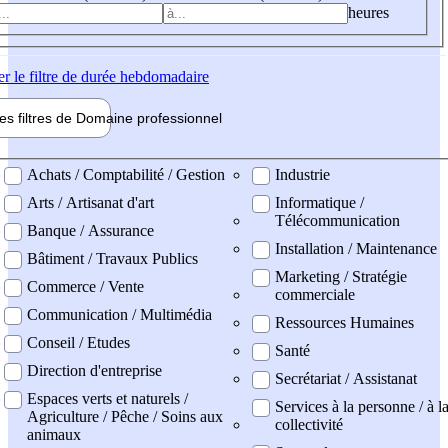
heures
er
le filtre de durée hebdomadaire
les filtres de
Domaine pro
fessionnel
ne professionel
Achats / Comptabilité / Gestion
Industrie
Arts / Artisanat d'art
Informatique /
Télécommunication
Banque / Assurance
Installation / Maintenance
Bâtiment / Travaux Publics
Marketing / Stratégie
Commerce / Vente
commerciale
Communication / Multimédia
Ressources Humaines
Conseil / Etudes
Santé
Direction d'entreprise
Secrétariat / Assistanat
Espaces verts et naturels /
Services à la personne / à l
Agriculture / Pêche / Soins aux
collectivité
animaux