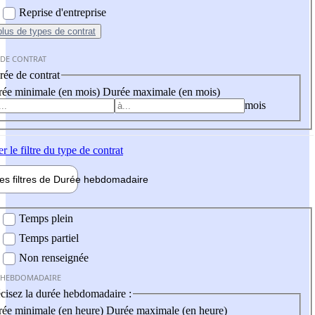
Reprise d'entreprise
plus
de types de contrat
 DE CONTRAT
ée de contrat
ée minimale (en mois)
Durée maximale (en mois)
mois
er
le filtre du type de contrat
les filtres de
Durée hebdo
madaire
 hebdomadaire
Temps plein
Temps partiel
Non renseignée
 HEBDOMADAIRE
cisez la durée hebdomadaire :
ée minimale (en heure)
Durée maximale (en heure)