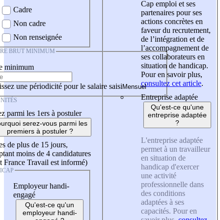
Cap emploi et ses
Cadre
partenaires pour ses
actions concrètes en
Non cadre
faveur du recrutement,
Non renseignée
de l’intégration et de
l’accompagnement de
IRE BRUT MINIMUM
ses collaborateurs en
situation de handicap.
re minimum
Pour en savoir plus,
consultez cet article
.
ssez une périodicité pour le salaire saisi
Entreprise adaptée
NITÉS
Qu'est-ce qu'une
z parmi les 1ers à postuler
entreprise adaptée
?
urquoi serez-vous parmi les
premiers à postuler ?
L'entreprise adaptée
es de plus de 15 jours,
permet à un travailleur
tant moins de 4 candidatures
en situation de
t France Travail est informé)
handicap d'exercer
ICAP
une activité
professionnelle dans
Employeur handi-
des conditions
engagé
adaptées à ses
Qu'est-ce qu'un
capacités. Pour en
employeur handi-
savoir plus,
consultez