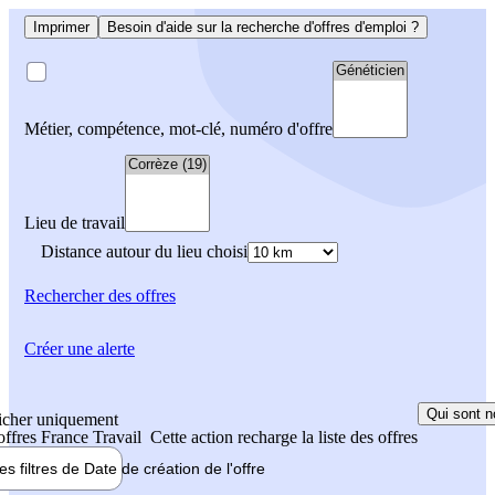
Imprimer
Besoin d'aide sur la recherche d'offres d'emploi ?
Métier, compétence, mot-clé, numéro d'offre
Lieu de travail
Distance autour du lieu choisi
Rechercher
des offres
Créer une alerte
Qui sont n
icher uniquement
 offres France Travail
Cette action recharge la liste des offres
les filtres de
Date de création
de l'offre