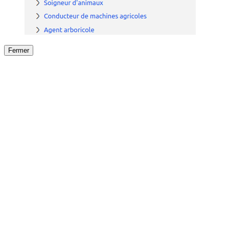
Fermer
Fermer
le détail de l'offre
/
Offre
sur
Offre précéden