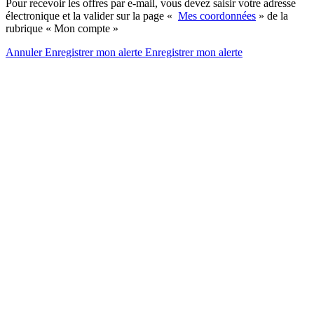
Pour recevoir les offres par e-mail, vous devez saisir votre adresse
électronique et la valider sur la page «
Mes coordonnées
» de la
rubrique « Mon compte »
Annuler
Enregistrer mon alerte
Enregistrer
mon alerte