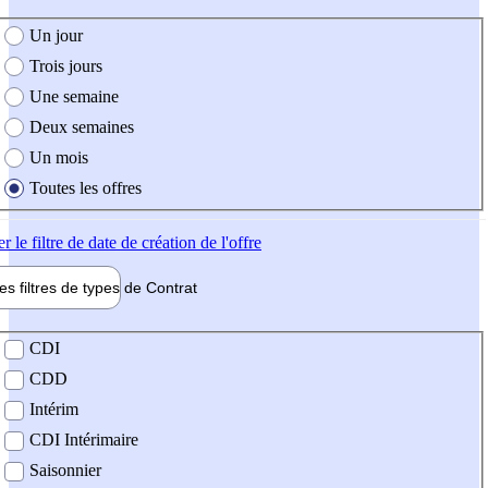
e création de l'offre
Un jour
Trois jours
Une semaine
Deux semaines
Un mois
Toutes les offres
er
le filtre de date de création de l'offre
les filtres de types de
Contrat
de contrat
CDI
CDD
Intérim
CDI Intérimaire
Saisonnier