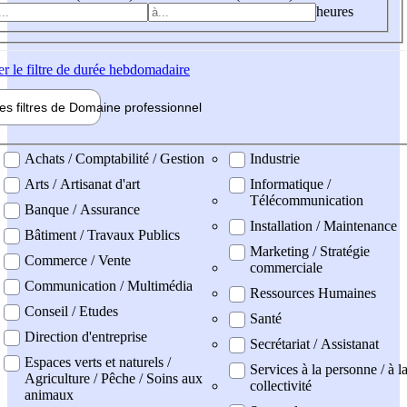
heures
er
le filtre de durée hebdomadaire
les filtres de
Domaine pro
fessionnel
ne professionel
Achats / Comptabilité / Gestion
Industrie
Arts / Artisanat d'art
Informatique /
Télécommunication
Banque / Assurance
Installation / Maintenance
Bâtiment / Travaux Publics
Marketing / Stratégie
Commerce / Vente
commerciale
Communication / Multimédia
Ressources Humaines
Conseil / Etudes
Santé
Direction d'entreprise
Secrétariat / Assistanat
Espaces verts et naturels /
Services à la personne / à l
Agriculture / Pêche / Soins aux
collectivité
animaux