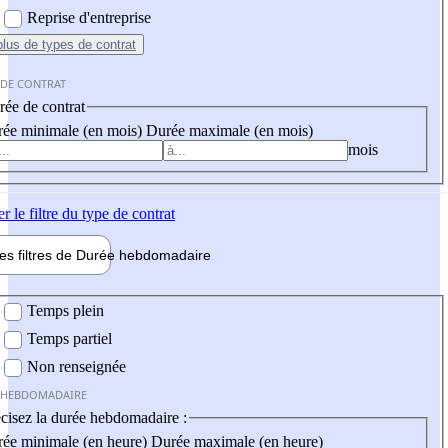
Reprise d'entreprise
plus
de types de contrat
 DE CONTRAT
ée de contrat
ée minimale (en mois)
Durée maximale (en mois)
mois
er
le filtre du type de contrat
les filtres de
Durée hebdo
madaire
 hebdomadaire
Temps plein
Temps partiel
Non renseignée
 HEBDOMADAIRE
cisez la durée hebdomadaire :
ée minimale (en heure)
Durée maximale (en heure)