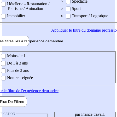
Spectacle
Hôtellerie - Restauration /
Tourisme / Animation
Sport
Immobilier
Transport / Logistique
Appliquer
le filtre du domaine professi
es filtres liés à l'
Expérience
demandée
ience demandée
Moins de 1 an
De 1 à 3 ans
Plus de 3 ans
Non renseignée
er
le filtre de l'expérience demandée
Plus De
Filtres
IFICATION
par France travail,