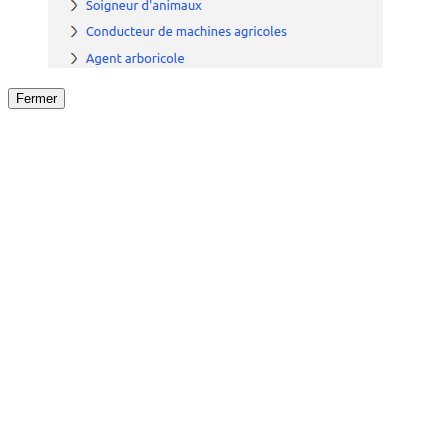
Fermer
Fermer
le détail de l'offre
/
Offre
sur
Offre précéden