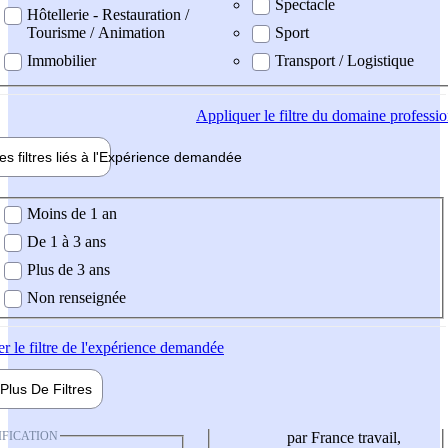
Spectacle
Hôtellerie - Restauration /
Tourisme / Animation
Sport
Immobilier
Transport / Logistique
Appliquer
le filtre du domaine professi
es filtres liés à l'
Expérience
demandée
ience demandée
Moins de 1 an
De 1 à 3 ans
Plus de 3 ans
Non renseignée
er
le filtre de l'expérience demandée
Plus De
Filtres
IFICATION
par France travail,