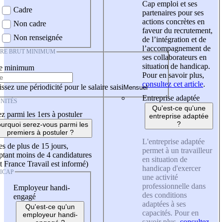
Cap emploi et ses
Cadre
partenaires pour ses
actions concrètes en
Non cadre
faveur du recrutement,
Non renseignée
de l’intégration et de
l’accompagnement de
IRE BRUT MINIMUM
ses collaborateurs en
situation de handicap.
re minimum
Pour en savoir plus,
consultez cet article
.
ssez une périodicité pour le salaire saisi
Entreprise adaptée
NITÉS
Qu'est-ce qu'une
z parmi les 1ers à postuler
entreprise adaptée
?
urquoi serez-vous parmi les
premiers à postuler ?
L'entreprise adaptée
es de plus de 15 jours,
permet à un travailleur
tant moins de 4 candidatures
en situation de
t France Travail est informé)
handicap d'exercer
ICAP
une activité
professionnelle dans
Employeur handi-
des conditions
engagé
adaptées à ses
Qu'est-ce qu'un
capacités. Pour en
employeur handi-
savoir plus,
consultez