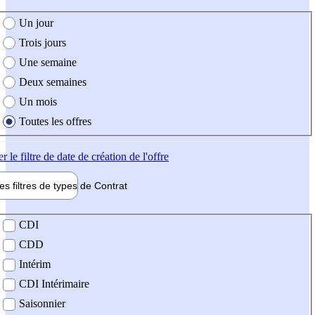
e création de l'offre
Un jour
Trois jours
Une semaine
Deux semaines
Un mois
Toutes les offres
er
le filtre de date de création de l'offre
les filtres de types de
Contrat
de contrat
CDI
CDD
Intérim
CDI Intérimaire
Saisonnier