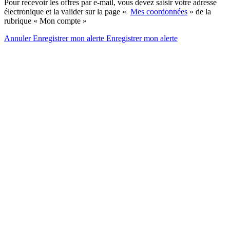
Pour recevoir les offres par e-mail, vous devez saisir votre adresse
électronique et la valider sur la page «
Mes coordonnées
» de la
rubrique « Mon compte »
Annuler
Enregistrer mon alerte
Enregistrer
mon alerte