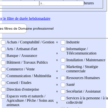
heures
er
le filtre de durée hebdomadaire
les filtres de
Domaine pro
fessionnel
ne professionel
Achats / Comptabilité / Gestion
Industrie
Arts / Artisanat d'art
Informatique /
Télécommunication
Banque / Assurance
Installation / Maintenance
Bâtiment / Travaux Publics
Marketing / Stratégie
Commerce / Vente
commerciale
Communication / Multimédia
Ressources Humaines
Conseil / Etudes
Santé
Direction d'entreprise
Secrétariat / Assistanat
Espaces verts et naturels /
Services à la personne / à l
Agriculture / Pêche / Soins aux
collectivité
animaux