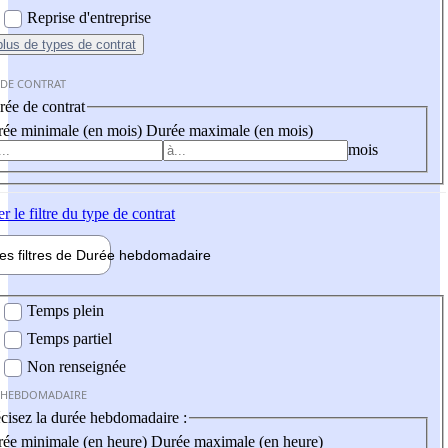
Reprise d'entreprise
plus
de types de contrat
 DE CONTRAT
ée de contrat
ée minimale (en mois)
Durée maximale (en mois)
mois
er
le filtre du type de contrat
les filtres de
Durée hebdo
madaire
 hebdomadaire
Temps plein
Temps partiel
Non renseignée
 HEBDOMADAIRE
cisez la durée hebdomadaire :
ée minimale (en heure)
Durée maximale (en heure)