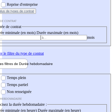
Reprise d'entreprise
plus
de types de contrat
 DE CONTRAT
ée de contrat
ée minimale (en mois)
Durée maximale (en mois)
mois
er
le filtre du type de contrat
les filtres de
Durée hebdo
madaire
 hebdomadaire
Temps plein
Temps partiel
Non renseignée
 HEBDOMADAIRE
cisez la durée hebdomadaire :
ée minimale (en heure)
Durée maximale (en heure)