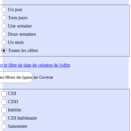
e création de l'offre
Un jour
Trois jours
Une semaine
Deux semaines
Un mois
Toutes les offres
er
le filtre de date de création de l'offre
les filtres de types de
Contrat
de contrat
CDI
CDD
Intérim
CDI Intérimaire
Saisonnier