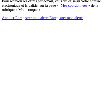
Pour recevoir les offres par e-mail, vous devez saisir votre adresse
électronique et la valider sur la page «
Mes coordonnées
» de la
rubrique « Mon compte »
Annuler
Enregistrer mon alerte
Enregistrer
mon alerte