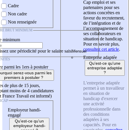
Cap emploi et ses
Cadre
partenaires pour ses
actions concrètes en
Non cadre
faveur du recrutement,
Non renseignée
de l’intégration et de
l’accompagnement de
IRE BRUT MINIMUM
ses collaborateurs en
situation de handicap.
re minimum
Pour en savoir plus,
consultez cet article
.
ssez une périodicité pour le salaire saisi
Entreprise adaptée
NITÉS
Qu'est-ce qu'une
z parmi les 1ers à postuler
entreprise adaptée
?
urquoi serez-vous parmi les
premiers à postuler ?
L'entreprise adaptée
es de plus de 15 jours,
permet à un travailleur
tant moins de 4 candidatures
en situation de
t France Travail est informé)
handicap d'exercer
ICAP
une activité
professionnelle dans
Employeur handi-
des conditions
engagé
adaptées à ses
Qu'est-ce qu'un
capacités. Pour en
employeur handi-
savoir plus,
consultez