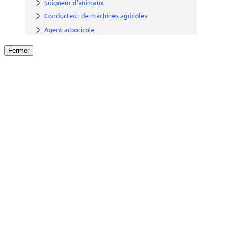
Fermer
Fermer
le détail de l'offre
/
Offre
sur
Offre précéden