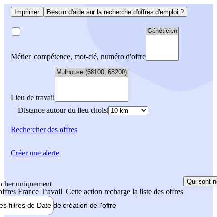
Imprimer
Besoin d'aide sur la recherche d'offres d'emploi ?
Métier, compétence, mot-clé, numéro d'offre
Lieu de travail
Distance autour du lieu choisi
Rechercher
des offres
Créer une alerte
Qui sont n
icher uniquement
 offres France Travail
Cette action recharge la liste des offres
les filtres de
Date de création
de l'offre