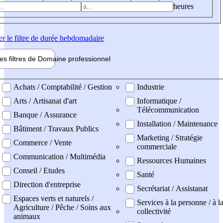
heures
er
le filtre de durée hebdomadaire
les filtres de
Domaine pro
fessionnel
ne professionel
Achats / Comptabilité / Gestion
Industrie
Arts / Artisanat d'art
Informatique /
Télécommunication
Banque / Assurance
Installation / Maintenance
Bâtiment / Travaux Publics
Marketing / Stratégie
Commerce / Vente
commerciale
Communication / Multimédia
Ressources Humaines
Conseil / Etudes
Santé
Direction d'entreprise
Secrétariat / Assistanat
Espaces verts et naturels /
Services à la personne / à l
Agriculture / Pêche / Soins aux
collectivité
animaux