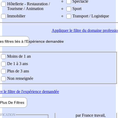
Spectacle
Hôtellerie - Restauration /
Tourisme / Animation
Sport
Immobilier
Transport / Logistique
Appliquer
le filtre du domaine professi
es filtres liés à l'
Expérience
demandée
ience demandée
Moins de 1 an
De 1 à 3 ans
Plus de 3 ans
Non renseignée
er
le filtre de l'expérience demandée
Plus De
Filtres
IFICATION
par France travail,