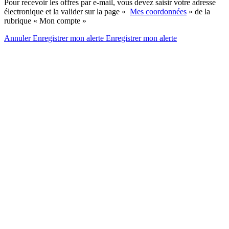
Pour recevoir les offres par e-mail, vous devez saisir votre adresse
électronique et la valider sur la page «
Mes coordonnées
» de la
rubrique « Mon compte »
Annuler
Enregistrer mon alerte
Enregistrer
mon alerte