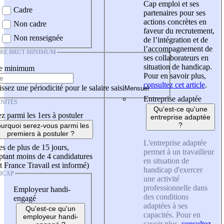
Cap emploi et ses
Cadre
partenaires pour ses
actions concrètes en
Non cadre
faveur du recrutement,
Non renseignée
de l’intégration et de
l’accompagnement de
IRE BRUT MINIMUM
ses collaborateurs en
situation de handicap.
re minimum
Pour en savoir plus,
consultez cet article
.
ssez une périodicité pour le salaire saisi
Entreprise adaptée
NITÉS
Qu'est-ce qu'une
z parmi les 1ers à postuler
entreprise adaptée
?
urquoi serez-vous parmi les
premiers à postuler ?
L'entreprise adaptée
es de plus de 15 jours,
permet à un travailleur
tant moins de 4 candidatures
en situation de
t France Travail est informé)
handicap d'exercer
ICAP
une activité
professionnelle dans
Employeur handi-
des conditions
engagé
adaptées à ses
Qu'est-ce qu'un
capacités. Pour en
employeur handi-
savoir plus,
consultez