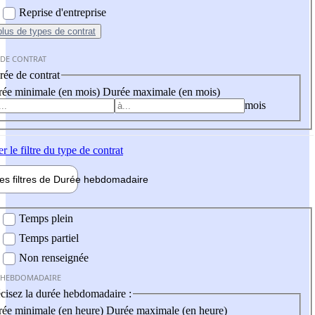
Reprise d'entreprise
plus
de types de contrat
 DE CONTRAT
ée de contrat
ée minimale (en mois)
Durée maximale (en mois)
mois
er
le filtre du type de contrat
les filtres de
Durée hebdo
madaire
 hebdomadaire
Temps plein
Temps partiel
Non renseignée
 HEBDOMADAIRE
cisez la durée hebdomadaire :
ée minimale (en heure)
Durée maximale (en heure)