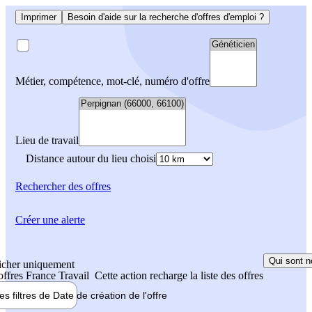
Imprimer
Besoin d'aide sur la recherche d'offres d'emploi ?
Métier, compétence, mot-clé, numéro d'offre
Lieu de travail
Distance autour du lieu choisi
Rechercher
des offres
Créer une alerte
Qui sont n
icher uniquement
 offres France Travail
Cette action recharge la liste des offres
les filtres de
Date de création
de l'offre