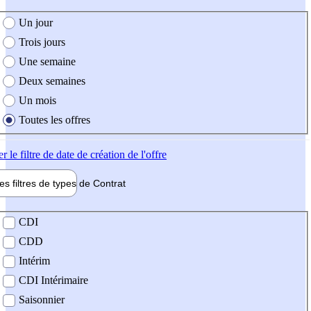
e création de l'offre
Un jour
Trois jours
Une semaine
Deux semaines
Un mois
Toutes les offres
er
le filtre de date de création de l'offre
les filtres de types de
Contrat
de contrat
CDI
CDD
Intérim
CDI Intérimaire
Saisonnier