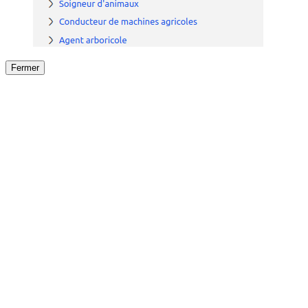
Fermer
Fermer
le détail de l'offre
/
Offre
sur
Offre précéden