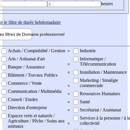
heures
er
le filtre de durée hebdomadaire
les filtres de
Domaine pro
fessionnel
ne professionel
Achats / Comptabilité / Gestion
Industrie
Arts / Artisanat d'art
Informatique /
Télécommunication
Banque / Assurance
Installation / Maintenance
Bâtiment / Travaux Publics
Marketing / Stratégie
Commerce / Vente
commerciale
Communication / Multimédia
Ressources Humaines
Conseil / Etudes
Santé
Direction d'entreprise
Secrétariat / Assistanat
Espaces verts et naturels /
Services à la personne / à l
Agriculture / Pêche / Soins aux
collectivité
animaux