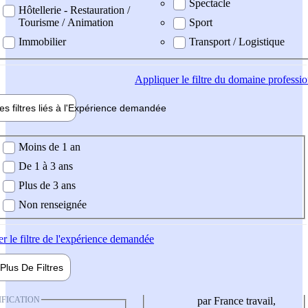
Spectacle
Hôtellerie - Restauration /
Tourisme / Animation
Sport
Immobilier
Transport / Logistique
Appliquer
le filtre du domaine professi
es filtres liés à l'
Expérience
demandée
ience demandée
Moins de 1 an
De 1 à 3 ans
Plus de 3 ans
Non renseignée
er
le filtre de l'expérience demandée
Plus De
Filtres
IFICATION
par France travail,