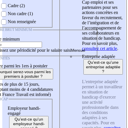
Cap emploi et ses
Cadre (2)
partenaires pour ses
actions concrètes en
Non cadre (1)
faveur du recrutement,
Non renseignée
de l’intégration et de
l’accompagnement de
IRE BRUT MINIMUM
ses collaborateurs en
situation de handicap.
re minimum
Pour en savoir plus,
consultez cet article
.
ssez une périodicité pour le salaire saisi
Entreprise adaptée
NITÉS
Qu'est-ce qu'une
z parmi les 1ers à postuler
entreprise adaptée
?
urquoi serez-vous parmi les
premiers à postuler ?
L'entreprise adaptée
es de plus de 15 jours,
permet à un travailleur
tant moins de 4 candidatures
en situation de
t France Travail est informé)
handicap d'exercer
ICAP
une activité
professionnelle dans
Employeur handi-
des conditions
engagé
adaptées à ses
Qu'est-ce qu'un
capacités. Pour en
employeur handi-
savoir plus,
consultez