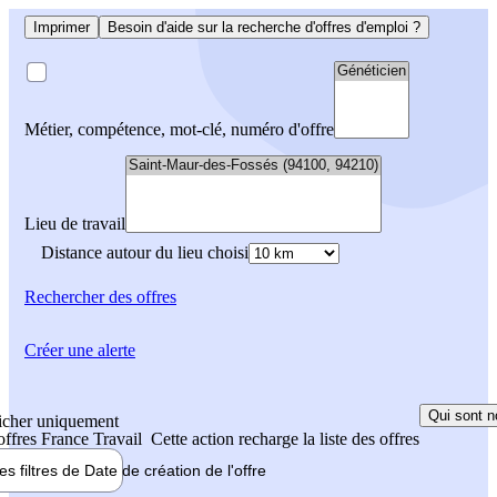
Imprimer
Besoin d'aide sur la recherche d'offres d'emploi ?
Métier, compétence, mot-clé, numéro d'offre
Lieu de travail
Distance autour du lieu choisi
Rechercher
des offres
Créer une alerte
Qui sont n
icher uniquement
 offres France Travail
Cette action recharge la liste des offres
les filtres de
Date de création
de l'offre