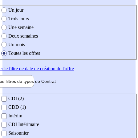
e création de l'offre
Un jour
Trois jours
Une semaine
Deux semaines
Un mois
Toutes les offres
er
le filtre de date de création de l'offre
les filtres de types de
Contrat
de contrat
CDI (2)
CDD (1)
Intérim
CDI Intérimaire
Saisonnier