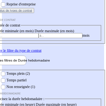
Reprise d'entreprise
plus
de types de contrat
 DE CONTRAT
ée de contrat
ée minimale (en mois)
Durée maximale (en mois)
mois
er
le filtre du type de contrat
les filtres de
Durée hebdo
madaire
 hebdomadaire
Temps plein (2)
Temps partiel
Non renseignée (1)
 HEBDOMADAIRE
cisez la durée hebdomadaire :
ée minimale (en heure)
Durée maximale (en heure)