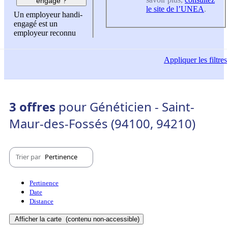
engagé ?
le site de l’UNEA
.
Un employeur handi-
engagé est un
employeur reconnu
Appliquer
les filtres
3 offres
pour Généticien - Saint-
Maur-des-Fossés (94100, 94210)
Trier par
Pertinence
Pertinence
Date
Distance
Afficher la carte
(contenu non-accessible)