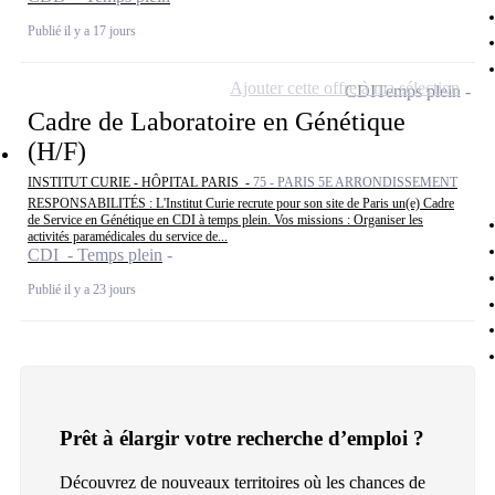
Publié il y a 17 jours
Ajouter cette offre à ma sélection
CDI
Temps plein
Cadre de Laboratoire en Génétique
(H/F)
INSTITUT CURIE - HÔPITAL PARIS -
75 - PARIS 5E ARRONDISSEMENT
RESPONSABILITÉS : L'Institut Curie recrute pour son site de Paris un(e) Cadre
de Service en Génétique en CDI à temps plein. Vos missions : Organiser les
activités paramédicales du service de...
CDI - Temps plein
Publié il y a 23 jours
Prêt à élargir votre recherche d’emploi ?
Découvrez de nouveaux territoires où les chances de