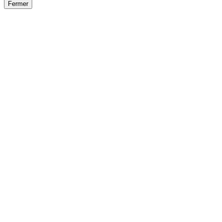
Fermer
Fermer
le détail de l'offre
/
Offre
sur
Offre précéden