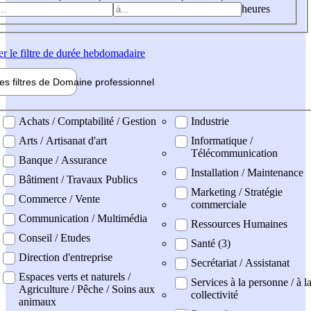
heures
er
le filtre de durée hebdomadaire
les filtres de
Domaine pro
fessionnel
ne professionel
Achats / Comptabilité / Gestion
Industrie
Arts / Artisanat d'art
Informatique /
Télécommunication
Banque / Assurance
Installation / Maintenance
Bâtiment / Travaux Publics
Marketing / Stratégie
Commerce / Vente
commerciale
Communication / Multimédia
Ressources Humaines
Conseil / Etudes
Santé (3)
Direction d'entreprise
Secrétariat / Assistanat
Espaces verts et naturels /
Services à la personne / à l
Agriculture / Pêche / Soins aux
collectivité
animaux