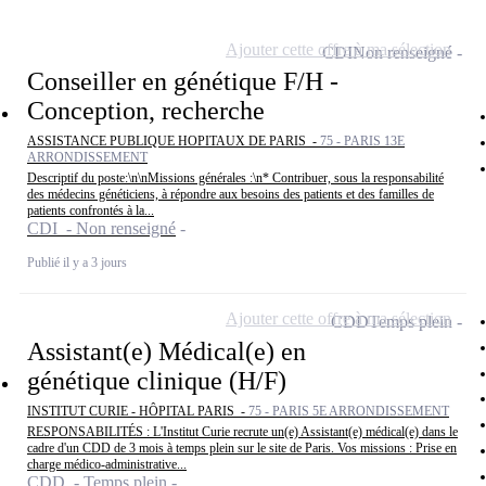
Ajouter cette offre à ma sélection
CDI
Non renseigné
Conseiller en génétique F/H -
Conception, recherche
ASSISTANCE PUBLIQUE HOPITAUX DE PARIS -
75 - PARIS 13E
ARRONDISSEMENT
Descriptif du poste:\n\nMissions générales :\n* Contribuer, sous la responsabilité
des médecins généticiens, à répondre aux besoins des patients et des familles de
patients confrontés à la...
CDI - Non renseigné
Publié il y a 3 jours
Ajouter cette offre à ma sélection
CDD
Temps plein
Assistant(e) Médical(e) en
génétique clinique (H/F)
INSTITUT CURIE - HÔPITAL PARIS -
75 - PARIS 5E ARRONDISSEMENT
RESPONSABILITÉS : L'Institut Curie recrute un(e) Assistant(e) médical(e) dans le
cadre d'un CDD de 3 mois à temps plein sur le site de Paris. Vos missions : Prise en
charge médico-administrative...
CDD - Temps plein