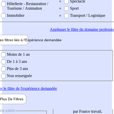
Spectacle
Hôtellerie - Restauration /
Tourisme / Animation
Sport
Immobilier
Transport / Logistique
Appliquer
le filtre du domaine professi
es filtres liés à l'
Expérience
demandée
ience demandée
Moins de 1 an
De 1 à 3 ans
Plus de 3 ans
Non renseignée
er
le filtre de l'expérience demandée
Plus De
Filtres
IFICATION
par France travail,