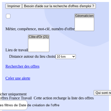
Imprimer
Besoin d'aide sur la recherche d'offres d'emploi ?
Métier, compétence, mot-clé, numéro d'offre
Lieu de travail
Distance autour du lieu choisi
Rechercher
des offres
Créer une alerte
Qui sont n
icher uniquement
 offres France Travail
Cette action recharge la liste des offres
les filtres de
Date de création
de l'offre