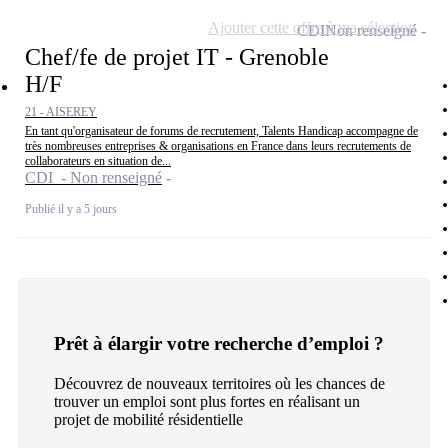
Ajouter cette offre à ma sélection
CDI
Non renseigné
Chef/fe de projet IT - Grenoble
H/F
21 - AISEREY
En tant qu'organisateur de forums de recrutement, Talents Handicap accompagne de
très nombreuses entreprises & organisations en France dans leurs recrutements de
collaborateurs en situation de...
CDI - Non renseigné
Publié il y a 5 jours
Prêt à élargir votre recherche d’emploi ?
Découvrez de nouveaux territoires où les chances de
trouver un emploi sont plus fortes en réalisant un
projet de mobilité résidentielle