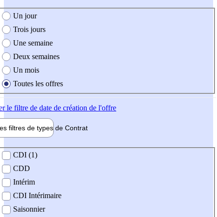
e création de l'offre
Un jour
Trois jours
Une semaine
Deux semaines
Un mois
Toutes les offres
er
le filtre de date de création de l'offre
les filtres de types de
Contrat
de contrat
CDI (1)
CDD
Intérim
CDI Intérimaire
Saisonnier