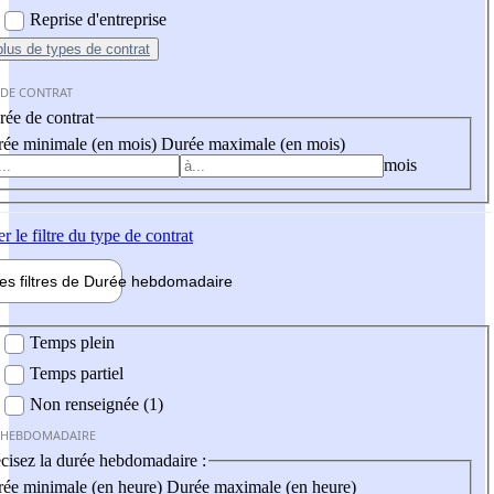
Reprise d'entreprise
plus
de types de contrat
 DE CONTRAT
ée de contrat
ée minimale (en mois)
Durée maximale (en mois)
mois
er
le filtre du type de contrat
les filtres de
Durée hebdo
madaire
 hebdomadaire
Temps plein
Temps partiel
Non renseignée (1)
 HEBDOMADAIRE
cisez la durée hebdomadaire :
ée minimale (en heure)
Durée maximale (en heure)