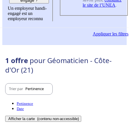
engagé ?
le site de l’UNEA
.
Un employeur handi-
engagé est un
employeur reconnu
Appliquer
les filtres
1 offre
pour Géomaticien - Côte-
d'Or (21)
Trier par
Pertinence
Pertinence
Date
Afficher la carte
(contenu non-accessible)