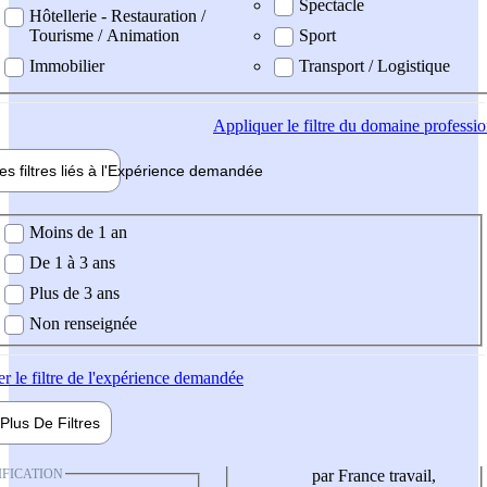
Spectacle
Hôtellerie - Restauration /
Tourisme / Animation
Sport
Immobilier
Transport / Logistique
Appliquer
le filtre du domaine professi
es filtres liés à l'
Expérience
demandée
ience demandée
Moins de 1 an
De 1 à 3 ans
Plus de 3 ans
Non renseignée
er
le filtre de l'expérience demandée
Plus De
Filtres
IFICATION
par France travail,