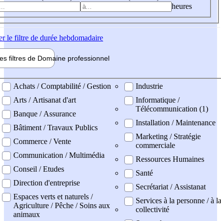
heures
er
le filtre de durée hebdomadaire
les filtres de
Domaine pro
fessionnel
ne professionel
Achats / Comptabilité / Gestion
Industrie
Arts / Artisanat d'art
Informatique /
Télécommunication (1)
Banque / Assurance
Installation / Maintenance
Bâtiment / Travaux Publics
Marketing / Stratégie
Commerce / Vente
commerciale
Communication / Multimédia
Ressources Humaines
Conseil / Etudes
Santé
Direction d'entreprise
Secrétariat / Assistanat
Espaces verts et naturels /
Services à la personne / à l
Agriculture / Pêche / Soins aux
collectivité
animaux