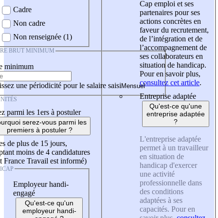
Cap emploi et ses
Cadre
partenaires pour ses
actions concrètes en
Non cadre
faveur du recrutement,
Non renseignée (1)
de l’intégration et de
l’accompagnement de
IRE BRUT MINIMUM
ses collaborateurs en
situation de handicap.
re minimum
Pour en savoir plus,
consultez cet article
.
ssez une périodicité pour le salaire saisi
Entreprise adaptée
NITÉS
Qu'est-ce qu'une
z parmi les 1ers à postuler
entreprise adaptée
?
urquoi serez-vous parmi les
premiers à postuler ?
L'entreprise adaptée
es de plus de 15 jours,
permet à un travailleur
tant moins de 4 candidatures
en situation de
t France Travail est informé)
handicap d'exercer
ICAP
une activité
professionnelle dans
Employeur handi-
des conditions
engagé
adaptées à ses
Qu'est-ce qu'un
capacités. Pour en
employeur handi-
savoir plus,
consultez