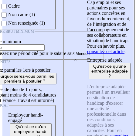
Cap emploi et ses
Cadre
partenaires pour ses
actions concrètes en
Non cadre (1)
faveur du recrutement,
Non renseignée (1)
de l’intégration et de
l’accompagnement de
IRE BRUT MINIMUM
ses collaborateurs en
situation de handicap.
re minimum
Pour en savoir plus,
consultez cet article
.
ssez une périodicité pour le salaire saisi
Entreprise adaptée
NITÉS
Qu'est-ce qu'une
z parmi les 1ers à postuler
entreprise adaptée
?
urquoi serez-vous parmi les
premiers à postuler ?
L'entreprise adaptée
es de plus de 15 jours,
permet à un travailleur
tant moins de 4 candidatures
en situation de
t France Travail est informé)
handicap d'exercer
ICAP
une activité
professionnelle dans
Employeur handi-
des conditions
engagé
adaptées à ses
Qu'est-ce qu'un
capacités. Pour en
employeur handi-
savoir plus,
consultez