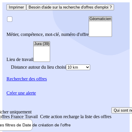
Imprimer
Besoin d'aide sur la recherche d'offres d'emploi ?
Métier, compétence, mot-clé, numéro d'offre
Lieu de travail
Distance autour du lieu choisi
Rechercher
des offres
Créer une alerte
Qui sont n
icher uniquement
 offres France Travail
Cette action recharge la liste des offres
les filtres de
Date de création
de l'offre