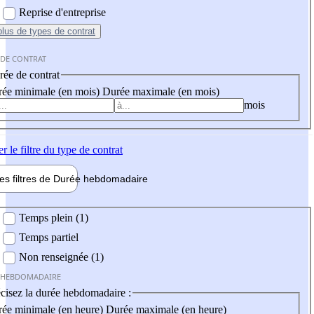
Reprise d'entreprise
plus
de types de contrat
 DE CONTRAT
ée de contrat
ée minimale (en mois)
Durée maximale (en mois)
mois
er
le filtre du type de contrat
les filtres de
Durée hebdo
madaire
 hebdomadaire
Temps plein (1)
Temps partiel
Non renseignée (1)
 HEBDOMADAIRE
cisez la durée hebdomadaire :
ée minimale (en heure)
Durée maximale (en heure)