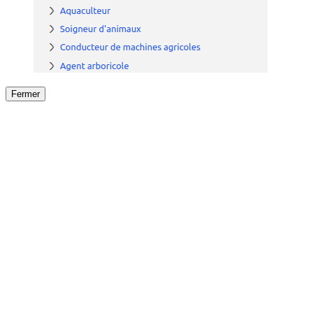
Fermer
Fermer
le détail de l'offre
/
Offre
sur
Offre précéden