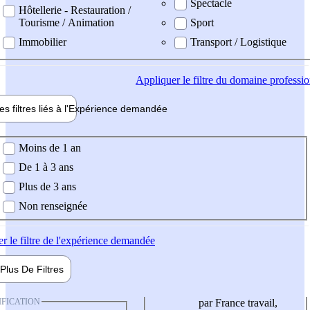
Spectacle
Hôtellerie - Restauration /
Tourisme / Animation
Sport
Immobilier
Transport / Logistique
Appliquer
le filtre du domaine professi
es filtres liés à l'
Expérience
demandée
ience demandée
Moins de 1 an
De 1 à 3 ans
Plus de 3 ans
Non renseignée
er
le filtre de l'expérience demandée
Plus De
Filtres
IFICATION
par France travail,