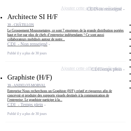
Ajouter cette offre à ma sélection
CDI
Non renseigné
Architecte SI H/F
39 - CHÂTILLON
Le Groupement Mousquetaires, ce sont 7 enseignes de la grande distribution portées
haut et fort par plus de chefs d’entreprise indépendants ! Ce sont aussi
collaborateurs mobilisés autour de notre...
CDI - Non renseigné
Publié il y a plus de 30 jours
Ajouter cette offre à ma sélection
CDI
Temps plein
Graphiste (H/F)
39 - ANDELOT-MORVAL
Entreprise Nous recherchons un Graphiste (H/F) créatif et rigoureux afin de
concevoir et produire des supports visuels destinés à la communication de
l’entreprise. Le graphiste participe à la...
CDI - Temps plein
Publié il y a plus de 30 jours