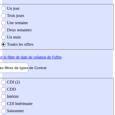
e création de l'offre
Un jour
Trois jours
Une semaine
Deux semaines
Un mois
Toutes les offres
er
le filtre de date de création de l'offre
les filtres de types de
Contrat
de contrat
CDI (2)
CDD
Intérim
CDI Intérimaire
Saisonnier