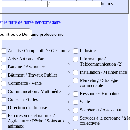
heures
er
le filtre de durée hebdomadaire
les filtres de
Domaine pro
fessionnel
ne professionel
Achats / Comptabilité / Gestion
Industrie
Arts / Artisanat d'art
Informatique /
Télécommunication (2)
Banque / Assurance
Installation / Maintenance
Bâtiment / Travaux Publics
Marketing / Stratégie
Commerce / Vente
commerciale
Communication / Multimédia
Ressources Humaines
Conseil / Etudes
Santé
Direction d'entreprise
Secrétariat / Assistanat
Espaces verts et naturels /
Services à la personne / à l
Agriculture / Pêche / Soins aux
collectivité
animaux