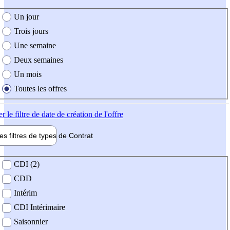
e création de l'offre
Un jour
Trois jours
Une semaine
Deux semaines
Un mois
Toutes les offres
er
le filtre de date de création de l'offre
les filtres de types de
Contrat
de contrat
CDI (2)
CDD
Intérim
CDI Intérimaire
Saisonnier