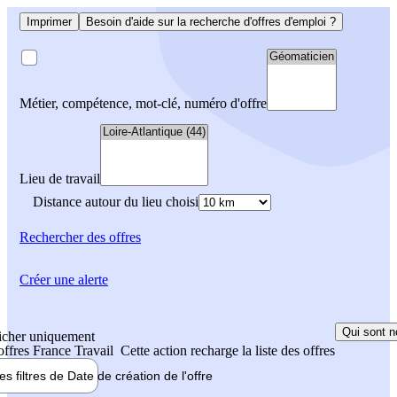
Imprimer
Besoin d'aide sur la recherche d'offres d'emploi ?
Métier, compétence, mot-clé, numéro d'offre
Lieu de travail
Distance autour du lieu choisi
Rechercher
des offres
Créer une alerte
Qui sont n
icher uniquement
 offres France Travail
Cette action recharge la liste des offres
les filtres de
Date de création
de l'offre