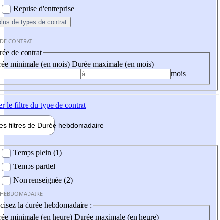
Reprise d'entreprise
plus
de types de contrat
 DE CONTRAT
ée de contrat
ée minimale (en mois)
Durée maximale (en mois)
mois
er
le filtre du type de contrat
les filtres de
Durée hebdo
madaire
 hebdomadaire
Temps plein (1)
Temps partiel
Non renseignée (2)
 HEBDOMADAIRE
cisez la durée hebdomadaire :
ée minimale (en heure)
Durée maximale (en heure)