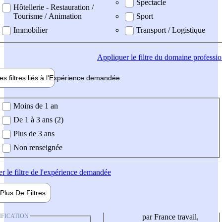
Spectacle
Hôtellerie - Restauration /
Tourisme / Animation
Sport
Immobilier
Transport / Logistique
Appliquer
le filtre du domaine professi
es filtres liés à l'
Expérience
demandée
ience demandée
Moins de 1 an
De 1 à 3 ans (2)
Plus de 3 ans
Non renseignée
er
le filtre de l'expérience demandée
Plus De
Filtres
IFICATION
par France travail,