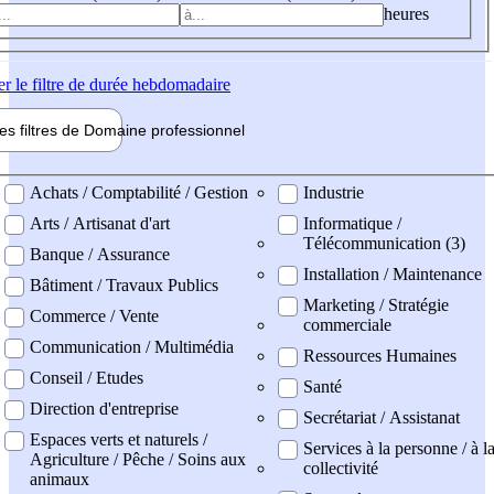
heures
er
le filtre de durée hebdomadaire
les filtres de
Domaine pro
fessionnel
ne professionel
Achats / Comptabilité / Gestion
Industrie
Arts / Artisanat d'art
Informatique /
Télécommunication (3)
Banque / Assurance
Installation / Maintenance
Bâtiment / Travaux Publics
Marketing / Stratégie
Commerce / Vente
commerciale
Communication / Multimédia
Ressources Humaines
Conseil / Etudes
Santé
Direction d'entreprise
Secrétariat / Assistanat
Espaces verts et naturels /
Services à la personne / à l
Agriculture / Pêche / Soins aux
collectivité
animaux