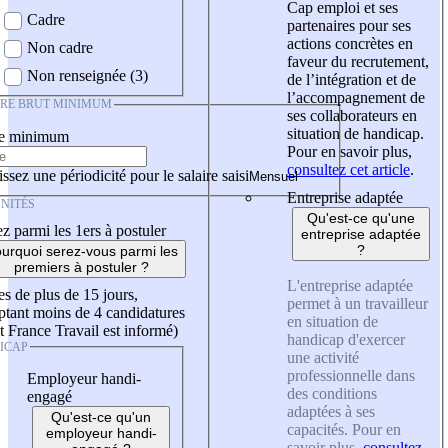
Cap emploi et ses
Cadre
partenaires pour ses
actions concrètes en
Non cadre
faveur du recrutement,
Non renseignée (3)
de l’intégration et de
l’accompagnement de
IRE BRUT MINIMUM
ses collaborateurs en
situation de handicap.
re minimum
Pour en savoir plus,
consultez cet article
.
ssez une périodicité pour le salaire saisi
Entreprise adaptée
NITÉS
Qu'est-ce qu'une
z parmi les 1ers à postuler
entreprise adaptée
?
urquoi serez-vous parmi les
premiers à postuler ?
L'entreprise adaptée
es de plus de 15 jours,
permet à un travailleur
tant moins de 4 candidatures
en situation de
t France Travail est informé)
handicap d'exercer
ICAP
une activité
professionnelle dans
Employeur handi-
des conditions
engagé
adaptées à ses
Qu'est-ce qu'un
capacités. Pour en
employeur handi-
savoir plus,
consultez